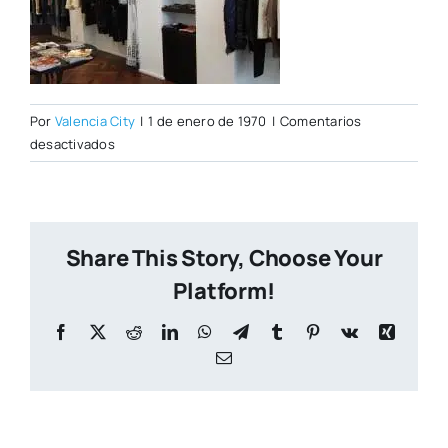
Por
Valencia City
|
1 de enero de 1970
|
Comentarios
en
desactivados
nhur2.jpg
Share This Story, Choose Your
Platform!
Facebook
X
Reddit
LinkedIn
WhatsApp
Telegram
Tumblr
Pinterest
Vk
Xing
Correo
electrónico