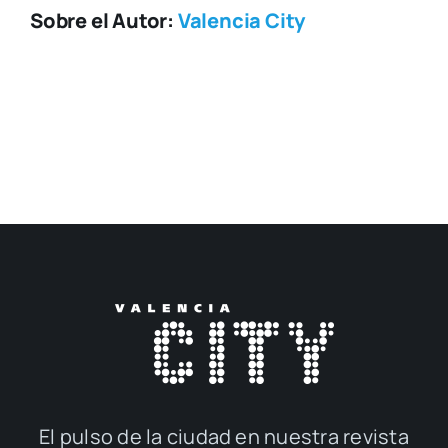
Sobre el Autor:
Valencia City
El pul­so de la ciu­dad en nues­tra revis­ta