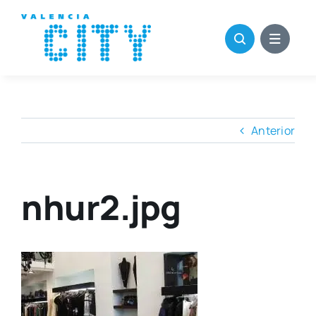
Saltar
al
contenido
Anterior
nhur2.jpg