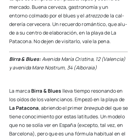
mer­ca­do. Bue­na cer­ve­za, gas­tro­no­mía y un
entorno col­ma­do por el blues y el
atrez­zo
de la cal­
de­re­ría cer­ve­ce­ra. Un recuer­do román­ti­co, que alu­
de a su cen­tro de ela­bo­ra­ción, en la pla­ya de La
Pata­co­na. No dejen de visi­tar­lo, vale la pena.
Birra & Blues:
Ave­ni­da María Cris­ti­na, 12 (Valen­cia)
y ave­ni­da Mare Nos­trum, 34 (Albo­raia)
La mar­ca
Birra & Blues
lle­va tiem­po reso­nan­do en
los oídos de los valen­cia­nos. Empe­zó en la pla­ya de
La Pata­co­na
, abrien­do el pri­mer
brew­pub
del que se
tie­ne cono­ci­mien­to por estas lati­tu­des. Un mode­lo
que no se solía ver en Espa­ña (excep­to, tal vez, en
Bar­ce­lo­na), pero que es una fór­mu­la habi­tual en el