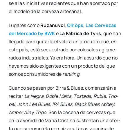
se a las ini­cia­ti­vas recien­tes que han apos­ta­do por
el mode­lo de la cer­ve­za arte­sa­nal.
Luga­res como
Ruza­nu­vol
,
Olhöps
,
Las Cer­ve­zas
del Mer­ca­do by BWK
o
La Fábri­ca de Tyris
, que han
lle­ga­do para qui­tar­le el velo a un pro­duc­to que, en
este país, está secues­tra­do por colo­sa­les aglo­me­
ra­dos indus­tria­les. Ya era hora. Un absur­do que no
haya­mos sido exi­gen­tes con un pro­duc­to del que
somos con­su­mi­do­res de
ran­king
.
Cuan­do se pasen por Birra & Blues, comen­za­rán a
reci­tar
La Negra, Doble Mal­ta, Tos­ta­da, Rubia, Trip­
pel, John Lee Blues, IPA Blues, Black Blues Abbey,
Amber Ale
y
Tri­go
. Son la dece­na de cer­ve­zas que
en la ave­ni­da de María Cris­ti­na sus­ten­tan una ofer­
ta que se com­ple­ta con piz­zas, tapas y coci­na de