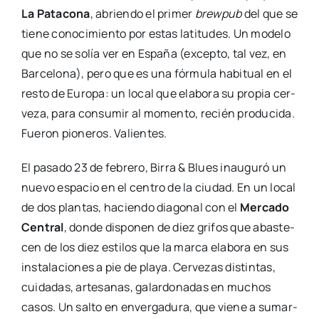
La Pata­co­na
, abrien­do el pri­mer
brew­pub
del que se
tie­ne cono­ci­mien­to por estas lati­tu­des. Un mode­lo
que no se solía ver en Espa­ña (excep­to, tal vez, en
Bar­ce­lo­na), pero que es una fór­mu­la habi­tual en el
res­to de Euro­pa: un local que ela­bo­ra su pro­pia cer­
ve­za, para con­su­mir al momen­to, recién pro­du­ci­da.
Fue­ron pio­ne­ros. Valien­tes.
El pasa­do 23 de febre­ro, Birra & Blues inau­gu­ró un
nue­vo espa­cio en el cen­tro de la ciu­dad. En un local
de dos plan­tas, hacien­do dia­go­nal con el
Mer­ca­do
Cen­tral
, don­de dis­po­nen de diez gri­fos que abas­te­
cen de los diez esti­los que la mar­ca ela­bo­ra en sus
ins­ta­la­cio­nes a pie de pla­ya. Cer­ve­zas dis­tin­tas,
cui­da­das, arte­sa­nas, galar­do­na­das en muchos
casos. Un sal­to en enver­ga­du­ra, que vie­ne a sumar­