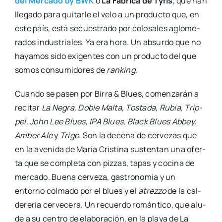
del Mer­ca­do by BWK
o
La Fábri­ca de Tyris
, que han
lle­ga­do para qui­tar­le el velo a un pro­duc­to que, en
este país, está secues­tra­do por colo­sa­les aglo­me­
ra­dos indus­tria­les. Ya era hora. Un absur­do que no
haya­mos sido exi­gen­tes con un pro­duc­to del que
somos con­su­mi­do­res de
ran­king
.
Cuan­do se pasen por Birra & Blues, comen­za­rán a
reci­tar
La Negra, Doble Mal­ta, Tos­ta­da, Rubia, Trip­
pel, John Lee Blues, IPA Blues, Black Blues Abbey,
Amber Ale
y
Tri­go
. Son la dece­na de cer­ve­zas que
en la ave­ni­da de María Cris­ti­na sus­ten­tan una ofer­
ta que se com­ple­ta con piz­zas, tapas y coci­na de
mer­ca­do. Bue­na cer­ve­za, gas­tro­no­mía y un
entorno col­ma­do por el blues y el
atrez­zo
de la cal­
de­re­ría cer­ve­ce­ra. Un recuer­do román­ti­co, que alu­
de a su cen­tro de ela­bo­ra­ción, en la pla­ya de La