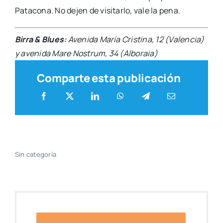
Pata­co­na. No dejen de visi­tar­lo, vale la pena.
Birra & Blues:
Ave­ni­da María Cris­ti­na, 12 (Valen­cia)
y ave­ni­da Mare Nos­trum, 34 (Albo­raia)
Comparte esta publicación
Sin cate­go­ría