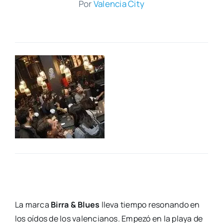
Por
Valen­cia City
La mar­ca
Birra & Blues
lle­va tiem­po reso­nan­do en
los oídos de los valen­cia­nos. Empe­zó en la pla­ya de