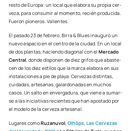
res­to de Euro­pa: un local que ela­bo­ra su pro­pia cer­
ve­za, para con­su­mir al momen­to, recién pro­du­ci­da.
Fue­ron pio­ne­ros. Valien­tes.
El pasa­do 23 de febre­ro, Birra & Blues inau­gu­ró un
nue­vo espa­cio en el cen­tro de la ciu­dad. En un local
de dos plan­tas, hacien­do dia­go­nal con el
Mer­ca­do
Cen­tral
, don­de dis­po­nen de diez gri­fos que abas­te­
cen de los diez esti­los que la mar­ca ela­bo­ra en sus
ins­ta­la­cio­nes a pie de pla­ya. Cer­ve­zas dis­tin­tas,
cui­da­das, arte­sa­nas, galar­do­na­das en muchos
casos. Un sal­to en enver­ga­du­ra, que vie­ne a sumar­
se a las ini­cia­ti­vas recien­tes que han apos­ta­do por
el mode­lo de la cer­ve­za arte­sa­nal.
Luga­res como
Ruza­nu­vol
,
Olhöps
,
Las Cer­ve­zas