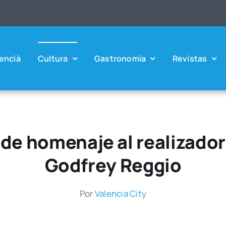
en­cià
Cul­tu­ra
Gas­tro­no­mía
Revis­tas
nde homenaje al realizado
Godfrey Reggio
Por
Valen­cia City