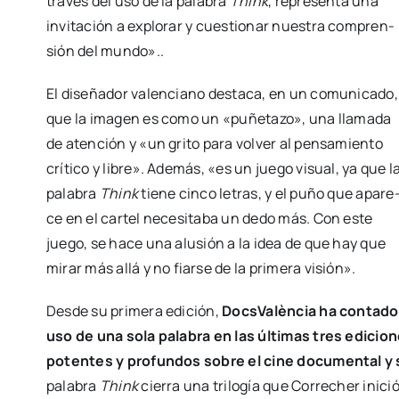
tra­vés del uso de la pala­bra
Think
, repre­sen­ta una
invi­ta­ción a explo­rar y cues­tio­nar nues­tra com­pren­
sión del mun­do»..
El dise­ña­dor valen­ciano des­ta­ca, en un comu­ni­ca­do,
que la ima­gen es como un «puñe­ta­zo», una lla­ma­da
de aten­ción y «un gri­to para vol­ver al pen­sa­mien­to
crí­ti­co y libre». Ade­más, «es un jue­go visual, ya que l
pala­bra
Think
tie­ne cin­co letras, y el puño que apa­re
ce en el car­tel nece­si­ta­ba un dedo más. Con este
jue­go, se hace una alu­sión a la idea de que hay que
mirar más allá y no fiar­se de la pri­me­ra visión».
Des­de su pri­me­ra edi­ción,
Docs­Va­lèn­cia ha con­ta­d
uso de una sola pala­bra en las últi­mas tres edi­cio­nes
poten­tes y pro­fun­dos sobre el cine docu­men­tal y
pala­bra
Think
cie­rra una tri­lo­gía que Corre­cher ini­