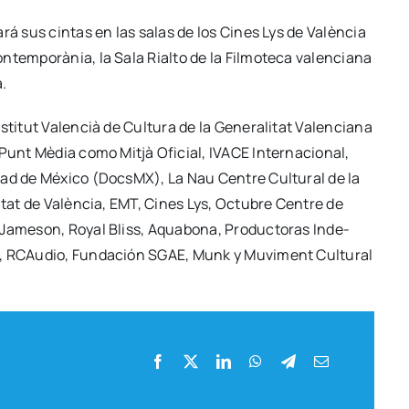
ta­rá sus cin­tas en las salas de los Cines Lys de Valèn­cia
tem­po­rà­nia, la Sala Rial­to de la Fil­mo­te­ca valen­cia­na
a.
ti­tut Valen­cià de Cul­tu­ra de la Gene­ra­li­tat Valen­cia­na
À Punt Mèdia como Mit­jà Ofi­cial, IVACE Inter­na­cio­nal,
u­dad de Méxi­co (DocsMX), La Nau Cen­tre Cul­tu­ral de la
­si­tat de Valèn­cia, EMT, Cines Lys, Octu­bre Cen­tre de
, Jame­son, Royal Bliss, Aqua­bo­na, Pro­duc­to­ras Inde­
ux, RCAu­dio, Fun­da­ción SGAE, Munk y Muvi­ment Cul­tu­ral