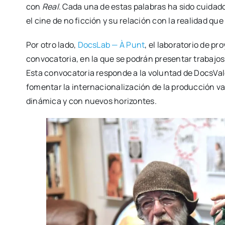
con
Real
. Cada una de estas pala­bras ha sido cui­da­do
el cine de no fic­ción y su rela­ción con la reali­dad qu
Por otro lado,
Docs­Lab — À Punt
, el labo­ra­to­rio de p
con­vo­ca­to­ria, en la que se podrán pre­sen­tar tra­ba­jos
Esta con­vo­ca­to­ria res­pon­de a la volun­tad de Docs­Va­
fomen­tar la inter­na­cio­na­li­za­ción de la pro­duc­ción v
diná­mi­ca y con nue­vos hori­zon­tes.