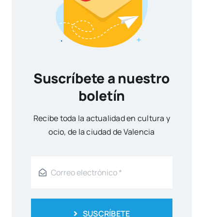
Suscríbete a nuestro
boletín
Reci­be toda la actua­li­dad en cul­tu­ra y
ocio, de la ciu­dad de Valen­cia
SUSCRÍBETE