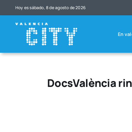
Saltar
Hoy es sába­do, 8 de agos­to de 2026
al
contenido
En val
DocsValència ri