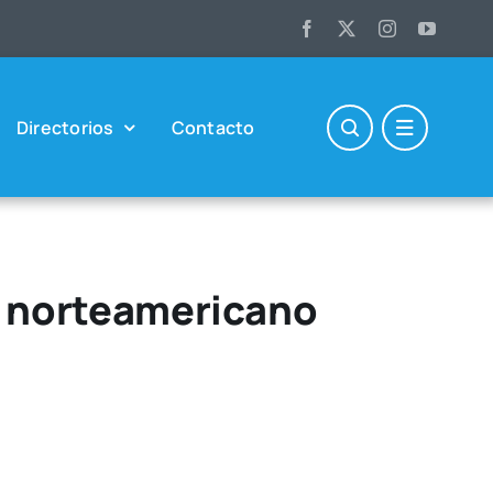
Direc­to­rios
Con­tac­to
r norteamericano