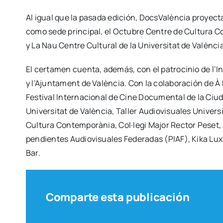
Al igual que la pasa­da edi­ción, Docs­Va­lèn­cia pro­yec­
como sede prin­ci­pal, el Octu­bre Cen­tre de Cul­tu­ra Con­
y La Nau Cen­tre Cul­tu­ral de la Uni­ver­si­tat de Valèn­ci
El cer­ta­men cuen­ta, ade­más, con el patro­ci­nio de l’Ins­
y l’A­jun­ta­ment de Valèn­cia. Con la cola­bo­ra­ción de 
Fes­ti­val Inter­na­cio­nal de Cine Docu­men­tal de la Ci
Uni­ver­si­tat de Valèn­cia, Taller Audio­vi­sua­les Uni­ver
Cul­tu­ra Con­tem­po­rà­nia, Col·legi Major Rec­tor Peset
pen­dien­tes Audio­vi­sua­les Fede­ra­das (PIAF), Kika L
Bar.
Comparte esta publicación