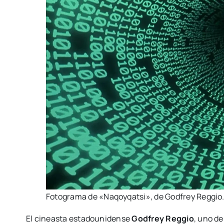
Foto­gra­ma de «Naqoy­qatsi», de God­frey Reg­gio
El cineas­ta esta­dou­ni­den­se
God­frey Reg­gio
, uno de