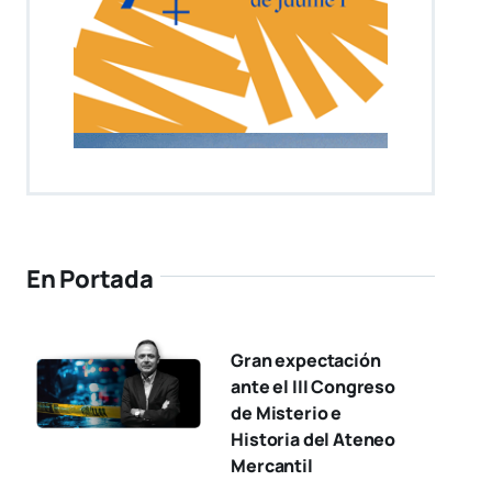
En Portada
Gran expectación
ante el III Congreso
de Misterio e
Historia del Ateneo
Mercantil