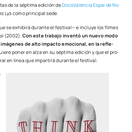
­tas de la sép­ti­ma edi­ción de
Docs­Va­lèn­cia Espai de No
es Lys como prin­ci­pal sede.
 se exhi­bi­rá duran­te el fes­ti­val— e inclu­ye los fil­mes
si
(2002).
Con este tra­ba­jo inven­tó un nue­vo modo
 imá­ge­nes de alto impac­to emo­cio­nal, en la refle­
quie­re poner en alza en su sép­ti­ma edi­ción y que el pro­
 en línea que impar­ti­rá duran­te el fes­ti­val.
­