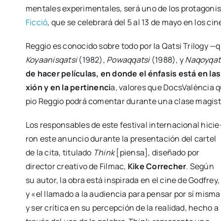
men­ta­les expe­ri­men­ta­les, será uno de los pro­ta­go­nis
Fic­ció
, que se cele­bra­rá del 5 al 13 de mayo en los cin
Reg­gio es cono­ci­do sobre todo por la Qatsi Tri­logy —que
Koyaa­nis­qatsi
(1982),
Powaq­qatsi
(1988), y
Naqoy­qat
de hacer pelí­cu­las, en don­de el énfa­sis está en las
xión y en la per­ti­nen­ci
a, valo­res que Docs­Va­lèn­cia 
pio Reg­gio podrá comen­tar duran­te una cla­se magis­tral
Los res­pon­sa­bles de este fes­ti­val inter­na­cio­nal hicie
ron este anun­cio duran­te la pre­sen­ta­ción del car­tel
de la cita, titu­la­do
Think
[pien­sa], dise­ña­do por
direc­tor crea­ti­vo de Fil­mac,
Kike Corre­cher
. Según
su autor, la obra está ins­pi­ra­da en el cine de God­frey,
y «el lla­ma­do a la audien­cia para pen­sar por sí mis­ma
y ser crí­ti­ca en su per­cep­ción de la reali­dad, hecho a