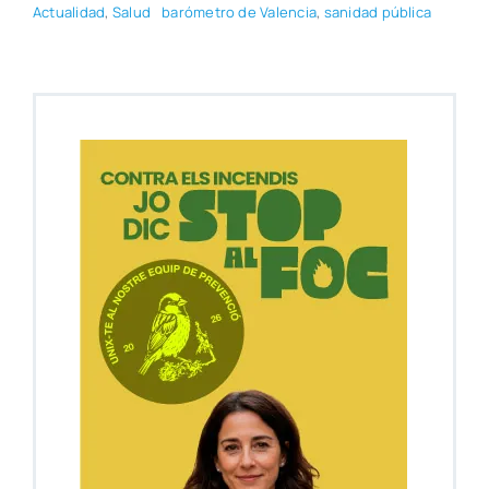
Actua­li­dad
,
Salud
baró­me­tro de Valen­cia
,
sani­dad públi­ca