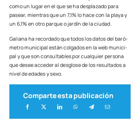
como un lugar en el que se ha des­pla­za­do para
pasear, mien­tras que un 7,1% lo hace con la pla­ya y
un 6,1% en otro par­que o jar­dín de la ciu­dad.
Galia­na ha recor­da­do que todos los datos del baró­
me­tro muni­ci­pal están col­ga­dos en la web muni­ci­
pal y que son con­sul­ta­bles por cual­quier per­so­na
que desee acce­der al des­glo­se de los resul­ta­dos a
nivel de eda­des y sexo.
Comparte esta publicación