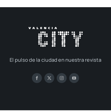
El pul­so de la ciu­dad en nues­tra revis­ta