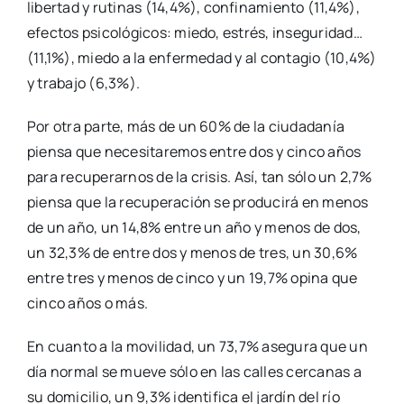
liber­tad y ruti­nas (14,4%), con­fi­na­mien­to (11,4%),
efec­tos psi­co­ló­gi­cos: mie­do, estrés, inse­gu­ri­dad…
(11,1%), mie­do a la enfer­me­dad y al con­ta­gio (10,4%)
y tra­ba­jo (6,3%).
Por otra par­te, más de un 60% de la ciu­da­da­nía
pien­sa que nece­si­ta­re­mos entre dos y cin­co años
para recu­pe­rar­nos de la cri­sis. Así, tan sólo un 2,7%
pien­sa que la recu­pe­ra­ción se pro­du­ci­rá en menos
de un año, un 14,8% entre un año y menos de dos,
un 32,3% de entre dos y menos de tres, un 30,6%
entre tres y menos de cin­co y un 19,7% opi­na que
cin­co años o más.
En cuan­to a la movi­li­dad, un 73,7% ase­gu­ra que un
día nor­mal se mue­ve sólo en las calles cer­ca­nas a
su domi­ci­lio, un 9,3% iden­ti­fi­ca el jar­dín del río