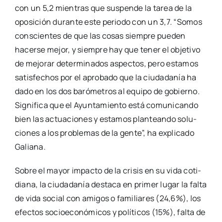
con un 5,2 mien­tras que sus­pen­de la tarea de la
opo­si­ción duran­te este perio­do con un 3,7. “Somos
cons­cien­tes de que las cosas siem­pre pue­den
hacer­se mejor, y siem­pre hay que tener el obje­ti­vo
de mejo­rar deter­mi­na­dos aspec­tos, pero esta­mos
satis­fe­chos por el apro­ba­do que la ciu­da­da­nía ha
dado en los dos baró­me­tros al equi­po de gobierno.
Sig­ni­fi­ca que el Ayun­ta­mien­to está comu­ni­can­do
bien las actua­cio­nes y esta­mos plan­tean­do solu­
cio­nes a los pro­ble­mas de la gen­te”, ha expli­ca­do
Galia­na.
Sobre el mayor impac­to de la cri­sis en su vida coti­
dia­na, la ciu­da­da­nía des­ta­ca en pri­mer lugar la fal­ta
de vida social con ami­gos o fami­lia­res (24,6%), los
efec­tos socio­eco­nó­mi­cos y polí­ti­cos (15%), fal­ta de