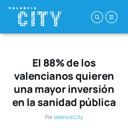
Saltar
al
contenido
El 88% de los
valencianos quieren
una mayor inversión
en la sanidad pública
Por
Valen­cia City