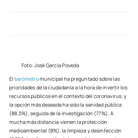
Foto: José Gar­cía Pove­da
El
baró­me­tro
muni­ci­pal ha pre­gun­ta­do sobre las
prio­ri­da­des de la ciu­da­da­nía a la hora de inver­tir los
recur­sos públi­cos en el con­tex­to del coro­na­vi­rus, y
la opción más desea­da ha sido la sani­dad públi­ca
(88,3%), segui­da de la inves­ti­ga­ción (77%). A
mucha más dis­tan­cia vie­nen la pro­tec­ción
medioam­bien­tal (8%), la lim­pie­za y desin­fec­ción