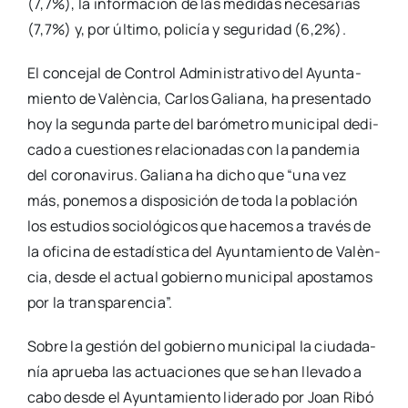
(7,7%), la infor­ma­ción de las medi­das nece­sa­rias
(7,7%) y, por últi­mo, poli­cía y segu­ri­dad (6,2%).
El con­ce­jal de Con­trol Admi­nis­tra­ti­vo del Ayun­ta­
mien­to de Valèn­cia, Car­los Galia­na, ha pre­sen­ta­do
hoy la segun­da par­te del baró­me­tro muni­ci­pal dedi­
ca­do a cues­tio­nes rela­cio­na­das con la pan­de­mia
del coro­na­vi­rus. Galia­na ha dicho que “una vez
más, pone­mos a dis­po­si­ción de toda la pobla­ción
los estu­dios socio­ló­gi­cos que hace­mos a tra­vés de
la ofi­ci­na de esta­dís­ti­ca del Ayun­ta­mien­to de Valèn­
cia, des­de el actual gobierno muni­ci­pal apos­ta­mos
por la trans­pa­ren­cia”.
Sobre la ges­tión del gobierno muni­ci­pal la ciu­da­da­
nía aprue­ba las actua­cio­nes que se han lle­va­do a
cabo des­de el Ayun­ta­mien­to lide­ra­do por Joan Ribó