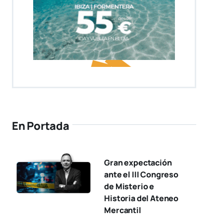
En Portada
Gran expectación
ante el III Congreso
de Misterio e
Historia del Ateneo
Mercantil