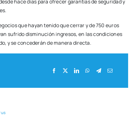
 des­de hace días para ofre­cer garan­tías de segu­ri­dad y
nes.
ego­cios que hayan teni­do que cerrar y de 750 euros
n sufri­do dis­mi­nu­ción ingre­sos, en las con­di­cio­nes
­do, y se con­ce­de­rán de mane­ra direc­ta.
­rus