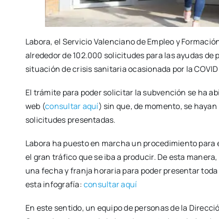
Labo­ra, el Ser­vi­cio Valen­ciano de Empleo y For­ma­ción
alre­de­dor de 102.000 soli­ci­tu­des para las ayu­das de p
situa­ción de cri­sis sani­ta­ria oca­sio­na­da por la COVI
El trá­mi­te para poder soli­ci­tar la sub­ven­ción se ha a
web (
con­sul­tar aquí
) sin que, de momen­to, se hayan pr
soli­ci­tu­des pre­sen­ta­das.
Labo­ra ha pues­to en mar­cha un pro­ce­di­mien­to para 
el gran trá­fi­co que se iba a pro­du­cir. De esta mane­ra
una fecha y fran­ja hora­ria para poder pre­sen­tar toda 
esta info­gra­fía:
con­sul­tar aquí
En este sen­ti­do, un equi­po de per­so­nas de la Direc­ció