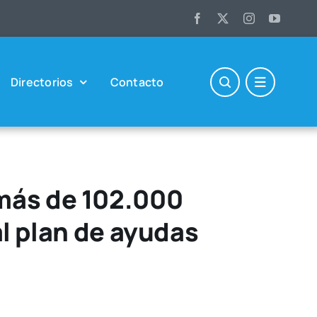
Direc­to­rios
Con­tac­to
 más de 102.000
l plan de ayudas