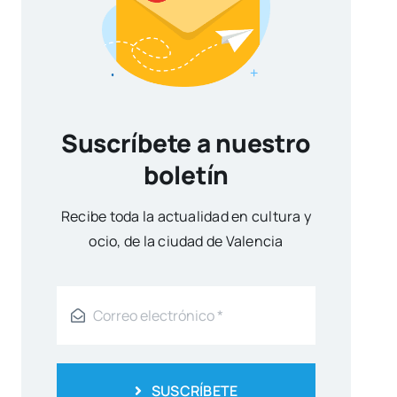
Suscríbete a nuestro
boletín
Reci­be toda la actua­li­dad en cul­tu­ra y
ocio, de la ciu­dad de Valen­cia
SUSCRÍBETE