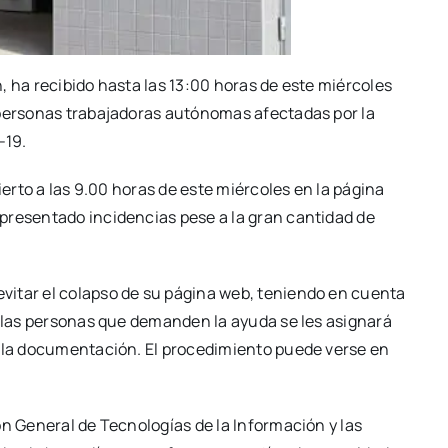
, ha reci­bi­do has­ta las 13:00 horas de este miér­co­les
er­so­nas tra­ba­ja­do­ras autó­no­mas afec­ta­das por la
D-19.
bier­to a las 9.00 horas de este miér­co­les en la pági­na
e­sen­ta­do inci­den­cias pese a la gran can­ti­dad de
evi­tar el colap­so de su pági­na web, tenien­do en cuen­ta
, las per­so­nas que deman­den la ayu­da se les asig­na­rá
la docu­men­ta­ción. El pro­ce­di­mien­to pue­de ver­se en
n Gene­ral de Tec­no­lo­gías de la Infor­ma­ción y las