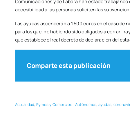
Comu­ni­ca­cio­nes y de Labo­ra han esta­do tra­ba­jan­do
acce­si­bi­li­dad a las per­so­nas soli­ci­ten las sub­ven­cio­
Las ayu­das ascen­de­rán a 1.500 euros en el caso de n
para los que, no habien­do sido obli­ga­dos a cerrar, haya
que esta­ble­ce el real decre­to de decla­ra­ción del esta
Comparte esta publicación
Actua­li­dad
,
Pymes y Comer­cios
Autó­no­mos
,
ayu­das
,
coro­na­vi