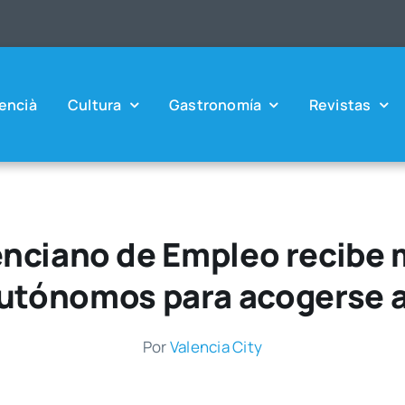
en­cià
Cul­tu­ra
Gas­tro­no­mía
Revis­tas
lenciano de Empleo recibe
autónomos para acogerse a
Por
Valen­cia City