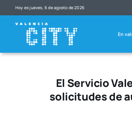
Saltar
Hoy es jue­ves, 6 de agos­to de 2026
al
contenido
En val
El Servicio Va
solicitudes de 