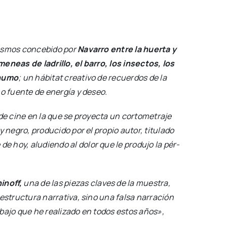
os­mos con­ce­bi­do por
Nava­rro entre la huer­ta y
me­neas de ladri­llo, el barro, los insec­tos, los
l humo
; un hábi­tat crea­ti­vo de recuer­dos de la
mo fuen­te de ener­gía y deseo.
a de cine en la que se pro­yec­ta un cor­to­me­tra­je
negro, pro­du­ci­do por el pro­pio autor, titu­la­do
e de hoy, alu­dien­do al dolor que le pro­du­jo la pér­
i­noff,
una de las pie­zas cla­ves de la mues­tra,
estruc­tu­ra narra­ti­va, sino una fal­sa narra­ción
a­ba­jo que he rea­li­za­do en todos estos años»,