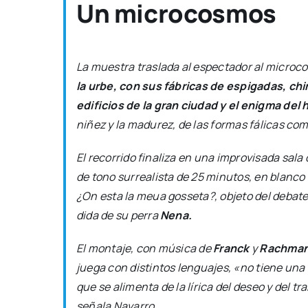
Un microcosmos
La mues­tra tras­la­da al espec­ta­dor al micro­c
la urbe, con sus fábri­cas de espi­ga­das, chi­
edi­fi­cios de la gran ciu­dad y el enig­ma de
niñez y la madu­rez, de las for­mas fáli­cas co
El reco­rri­do fina­li­za en una impro­vi­sa­da sal
de tono surrea­lis­ta de 25 minu­tos, en blan­co y 
¿
On esta la meua gos­se­ta
?, obje­to del deba­t
di­da de su perra
Nena.
El mon­ta­je, con músi­ca de
Franck
y
Rach­ma­n
jue­ga con dis­tin­tos len­gua­jes, «no tie­ne una 
que se ali­men­ta de la líri­ca del deseo y del tr
seña­la Nava­rro.