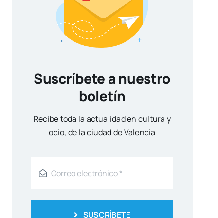
Suscríbete a nuestro
boletín
Reci­be toda la actua­li­dad en cul­tu­ra y
ocio, de la ciu­dad de Valen­cia
SUSCRÍBETE