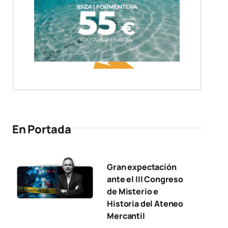
En Portada
Gran expectación
ante el III Congreso
de Misterio e
Historia del Ateneo
Mercantil