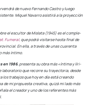
ter­ven­drá de nue­vo Fer­nan­do Cas­tro y lue­go
s­ten­te. Miquel Nava­rro asis­ti­rá a la pro­yec­ción
obre el escul­tor de Mis­la­ta (1945) es el com­ple­
at. Fume­ral,
que podrá visi­tar­se has­ta final de
ro­vin­cial. En ella, a tra­vés de unas cua­ren­ta
o más ínti­mo.
cas en 1986
, pre­sen­ta su obra más «ínti­ma y líri­
labo­ra­to­rio que reco­rre su tra­yec­to­ria, des­de
ta los tra­ba­jos que hoy en día está crean­do
de mi pro­pues­ta crea­ti­va, qui­zá mi lado más
eña­la el crea­dor y uno de los refe­ren­tes más
l.