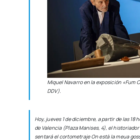
Miquel Nava­rro en la expo­si­ción «Fum 
DDV).
Hoy, jue­ves 1 de diciem­bre, a par­tir de las 18
de Valen­cia (Pla­za Mani­ses, 4), el his­to­ria­dor 
sen­ta­rá el cor­to­me­tra­je
On està la meua gos­s