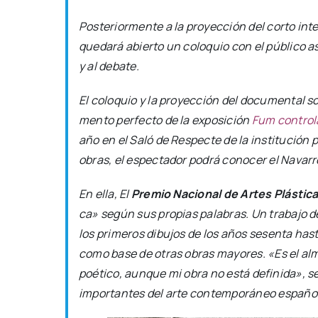
Pos­te­rior­men­te a la pro­yec­ción del cor­to in
que­da­rá abier­to un colo­quio con el públi­co asi
y al deba­te.
El colo­quio y la pro­yec­ción del docu­men­tal s
men­to per­fec­to de la expo­si­ción
Fum con­tro­l
año en el Saló de Res­pec­te de la ins­ti­tu­ción p
obras, el espec­ta­dor podrá cono­cer el Nava­rr
En ella, El
Pre­mio Nacio­nal de Artes Plás­ti­
ca» según sus pro­pias pala­bras. Un tra­ba­jo de 
los pri­me­ros dibu­jos de los años sesen­ta has­
como base de otras obras mayo­res. «Es el alma 
poé­ti­co, aun­que mi obra no está defi­ni­da», s
impor­tan­tes del arte con­tem­po­rá­neo espa­ño