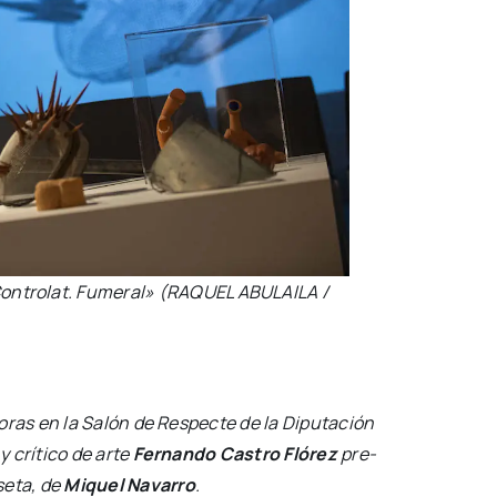
Con­tro­lat. Fume­ral» (RAQUEL ABULAILA /
 horas en la Salón de Res­pec­te de la Dipu­tación
y crí­ti­co de arte
Fer­nan­do Cas­tro Fló­rez
pre­
e­ta
, de
Miquel Nava­rro
.