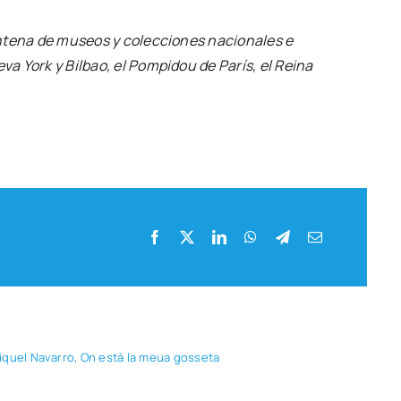
te­na de museos y colec­cio­nes nacio­na­les e
a York y Bil­bao, el Pom­pi­dou de París, el Rei­na
iquel Nava­rro
,
On està la meua gos­se­ta