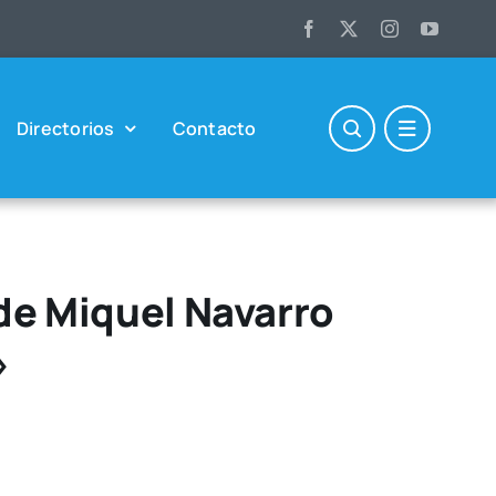
Direc­to­rios
Con­tac­to
de Miquel Navarro
»