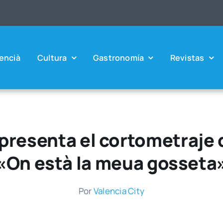
en­cià
Cul­tu­ra
Gas­tro­no­mía
Revis­tas
presenta el cortometraje 
«On està la meua gosseta
Por
Valen­cia City