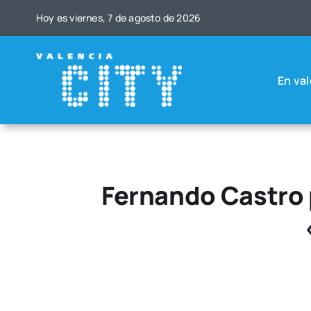
Saltar
Hoy es vier­nes, 7 de agos­to de 2026
al
contenido
En val
Fernando Castro 