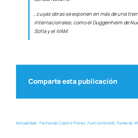
, cuyas obras se expo­nen en más de una trein­
inter­na­cio­na­les, como el Gug­genheim de Nue­v
Sofía y el IVAM.
Comparte esta publicación
Actua­li­dad
Fer­nan­do Cas­tro Fló­rez
,
Fum con­tro­lat. Fume­ral
,
M