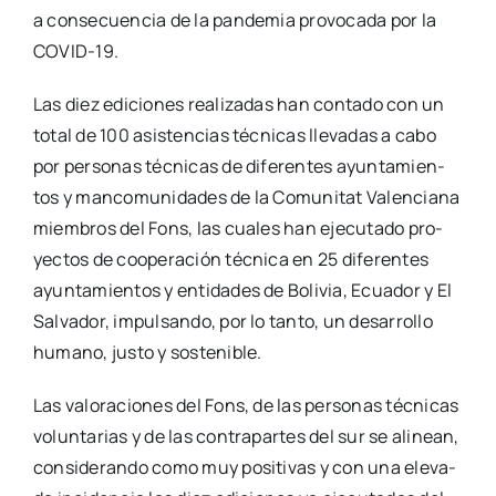
a con­se­cuen­cia de la pan­de­mia pro­vo­ca­da por la
COVID-19.
Las diez edi­cio­nes rea­li­za­das han con­ta­do con un
total de 100 asis­ten­cias téc­ni­cas lle­va­das a cabo
por per­so­nas téc­ni­cas de dife­ren­tes ayun­ta­mien­
tos y man­co­mu­ni­da­des de la Comu­ni­tat Valen­cia­na
miem­bros del Fons, las cua­les han eje­cu­ta­do pro­
yec­tos de coope­ra­ción téc­ni­ca en 25 dife­ren­tes
ayun­ta­mien­tos y enti­da­des de Boli­via, Ecua­dor y El
Sal­va­dor, impul­san­do, por lo tan­to, un desa­rro­llo
humano, jus­to y sos­te­ni­ble.
Las valo­ra­cio­nes del Fons, de las per­so­nas téc­ni­cas
volun­ta­rias y de las con­tra­par­tes del sur se ali­nean,
con­si­de­ran­do como muy posi­ti­vas y con una ele­va­