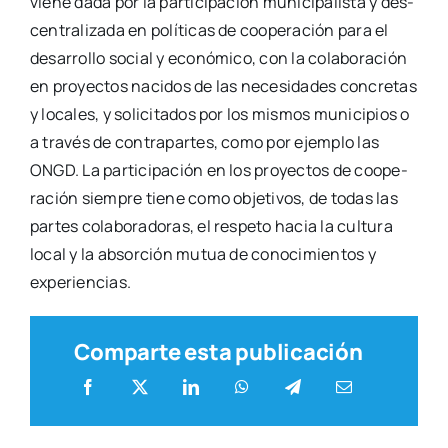
vie­ne dada por la par­ti­ci­pa­ción muni­ci­pa­lis­ta y des­
cen­tra­li­za­da en polí­ti­cas de coope­ra­ción para el
desa­rro­llo social y eco­nó­mi­co, con la cola­bo­ra­ción
en pro­yec­tos naci­dos de las nece­si­da­des con­cre­tas
y loca­les, y soli­ci­ta­dos por los mis­mos muni­ci­pios o
a tra­vés de con­tra­par­tes, como por ejem­plo las
ONGD. La par­ti­ci­pa­ción en los pro­yec­tos de coope­
ra­ción siem­pre tie­ne como obje­ti­vos, de todas las
par­tes cola­bo­ra­do­ras, el res­pe­to hacia la cul­tu­ra
local y la absor­ción mutua de cono­ci­mien­tos y
expe­rien­cias.
Comparte esta publicación