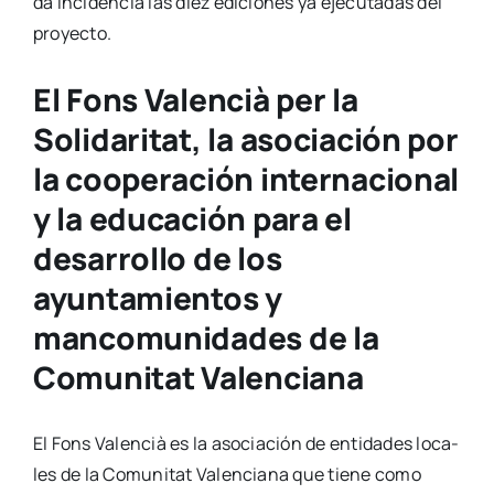
da inci­den­cia las diez edi­cio­nes ya eje­cu­ta­das del
pro­yec­to.
El Fons Valencià per la
Solidaritat, la asociación por
la cooperación internacional
y la educación para el
desarrollo de los
ayuntamientos y
mancomunidades de la
Comunitat Valenciana
El Fons Valen­cià es la aso­cia­ción de enti­da­des loca­
les de la Comu­ni­tat Valen­cia­na que tie­ne como