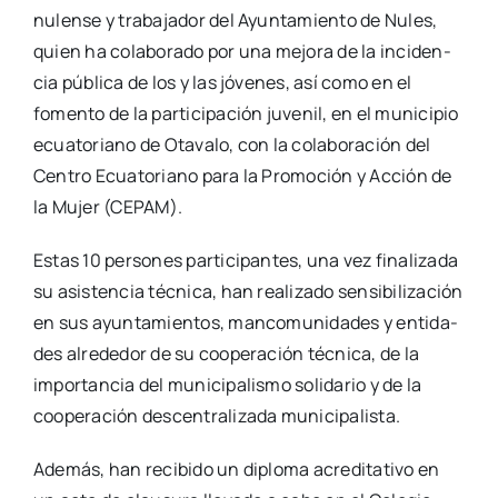
nulen­se y tra­ba­ja­dor del Ayun­ta­mien­to de Nules,
quien ha cola­bo­ra­do por una mejo­ra de la inci­den­
cia públi­ca de los y las jóve­nes, así como en el
fomen­to de la par­ti­ci­pa­ción juve­nil, en el muni­ci­pio
ecua­to­riano de Ota­va­lo, con la cola­bo­ra­ción del
Cen­tro Ecua­to­riano para la Pro­mo­ción y Acción de
la Mujer (CEPAM).
Estas 10 per­so­nes par­ti­ci­pan­tes, una vez fina­li­za­da
su asis­ten­cia téc­ni­ca, han rea­li­za­do sen­si­bi­li­za­ción
en sus ayun­ta­mien­tos, man­co­mu­ni­da­des y enti­da­
des alre­de­dor de su coope­ra­ción téc­ni­ca, de la
impor­tan­cia del muni­ci­pa­lis­mo soli­da­rio y de la
coope­ra­ción des­cen­tra­li­za­da muni­ci­pa­lis­ta.
Ade­más, han reci­bi­do un diplo­ma acre­di­ta­ti­vo en