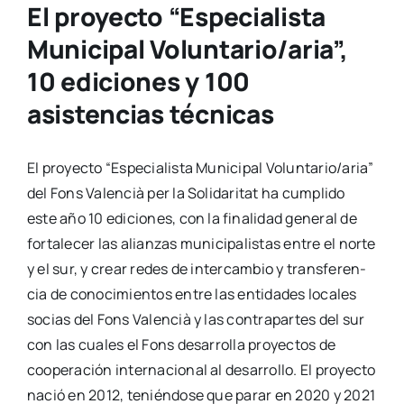
El proyecto “Especialista
Municipal Voluntario/aria”,
10 ediciones y 100
asistencias técnicas
El pro­yec­to “Espe­cia­lis­ta Muni­ci­pal Voluntario/aria”
del Fons Valen­cià per la Soli­da­ri­tat ha cum­pli­do
este año 10 edi­cio­nes, con la fina­li­dad gene­ral de
for­ta­le­cer las alian­zas muni­ci­pa­lis­tas entre el nor­te
y el sur, y crear redes de inter­cam­bio y trans­fe­ren­
cia de cono­ci­mien­tos entre las enti­da­des loca­les
socias del Fons Valen­cià y las con­tra­par­tes del sur
con las cua­les el Fons desa­rro­lla pro­yec­tos de
coope­ra­ción inter­na­cio­nal al desa­rro­llo. El pro­yec­to
nació en 2012, tenién­do­se que parar en 2020 y 2021