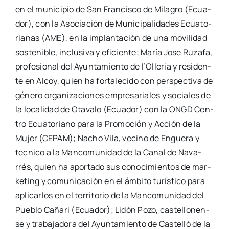
en el muni­ci­pio de San Fran­cis­co de Mila­gro (Ecua­
dor), con la Aso­cia­ción de Muni­ci­pa­li­da­des Ecua­to­
ria­nas (AME), en la implan­ta­ción de una movi­li­dad
sos­te­ni­ble, inclu­si­va y efi­cien­te; María José Ruza­fa,
pro­fe­sio­nal del Ayun­ta­mien­to de l’O­lle­ria y resi­den­
te en Alcoy, quien ha for­ta­le­ci­do con pers­pec­ti­va de
géne­ro orga­ni­za­cio­nes empre­sa­ria­les y socia­les de
la loca­li­dad de Ota­va­lo (Ecua­dor) con la ONGD Cen­
tro Ecua­to­riano para la Pro­mo­ción y Acción de la
Mujer (CEPAM); Nacho Vila, vecino de Engue­ra y
téc­ni­co a la Man­co­mu­ni­dad de la Canal de Nava­
rrés, quien ha apor­ta­do sus cono­ci­mien­tos de mar­
ke­ting y comu­ni­ca­ción en el ámbi­to turís­ti­co para
apli­car­los en el terri­to­rio de la Man­co­mu­ni­dad del
Pue­blo Caña­ri (Ecua­dor); Lidón Pozo, cas­te­llo­nen­
se y tra­ba­ja­do­ra del Ayun­ta­mien­to de Cas­te­lló de la