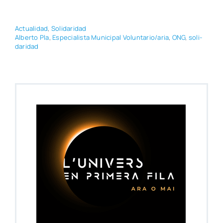
Actua­li­dad
,
Soli­da­ri­dad
Alber­to Pla
,
Espe­cia­lis­ta Muni­ci­pal Voluntario/aria
,
ONG
,
soli­
da­ri­dad