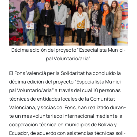
Déci­ma edi­ción del pro­yec­to “Espe­cia­lis­ta Muni­ci­
pal Voluntario/aria”.
El Fons Valen­cià per la Soli­da­ri­tat ha con­clui­do la
déci­ma edi­ción del pro­yec­to “Espe­cia­lis­ta Muni­ci­
pal Voluntario/aria” a tra­vés del cual 10 per­so­nas
téc­ni­cas de enti­da­des loca­les de la Comu­ni­tat
Valen­cia­na, y socias del Fons, han rea­li­za­do duran­
te un mes volun­ta­ria­do inter­na­cio­nal median­te la
coope­ra­ción téc­ni­ca en muni­ci­pios de Boli­via y
Ecua­dor, de acuer­do con asis­ten­cias téc­ni­cas soli­