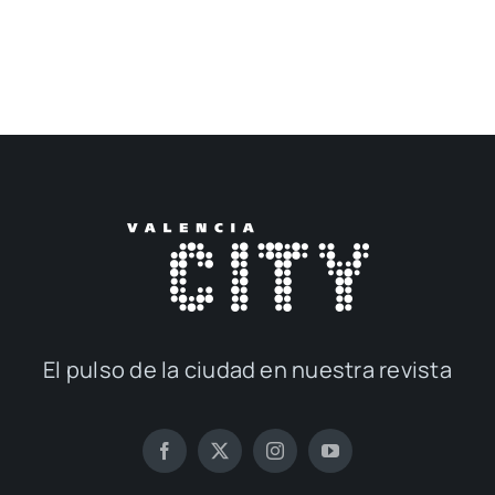
El pul­so de la ciu­dad en nues­tra revis­ta