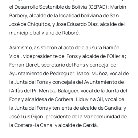
el Desa­rro­llo Sos­te­ni­ble de Boli­via (CEPAD); Mar­bin
Bar­bery, alcal­de de la loca­li­dad boli­via­na de San
José de Chi­qui­tos, y José Eduar­do Díaz, alcal­de del
muni­ci­pio boli­viano de Robo­ré.
Asi­mis­mo, asis­tie­ron al acto de clau­su­ra Ramón
Vidal, vice­pre­si­den­te del Fons y alcal­de de l’O­lle­ria;
Ferran Llo­ret, secre­ta­rio del Fons y con­ce­jal del
Ayun­ta­mien­to de Pedre­guer; Isa­bel Muñoz, vocal de
la Jun­ta del Fons y con­ce­ja­la del Ayun­ta­mien­to de
l’Al­fàs del Pi; Mentxu Bala­guer, vocal de la Jun­ta del
Fons y alcal­de­sa de Cor­be­ra; Lidu­vi­na Gil, vocal de
la Jun­ta del Fons y tenien­ta de alcal­de de Gan­dia; y
José Luis Gijón, pre­si­den­te de la Man­co­mu­ni­dad de
la Cos­­te­­ra-la Canal y alcal­de de Cer­dà.