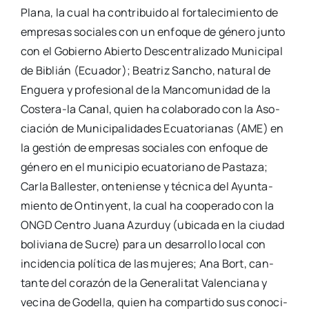
Pla­na, la cual ha con­tri­bui­do al for­ta­le­ci­mien­to de
empre­sas socia­les con un enfo­que de géne­ro jun­to
con el Gobierno Abier­to Des­cen­tra­li­za­do Muni­ci­pal
de Biblián (Ecua­dor); Bea­triz San­cho, natu­ral de
Engue­ra y pro­fe­sio­nal de la Man­co­mu­ni­dad de la
Cos­­te­­ra-la Canal, quien ha cola­bo­ra­do con la Aso­
cia­ción de Muni­ci­pa­li­da­des Ecua­to­ria­nas (AME) en
la ges­tión de empre­sas socia­les con enfo­que de
géne­ro en el muni­ci­pio ecua­to­riano de Pas­ta­za;
Car­la Balles­ter, onte­nien­se y téc­ni­ca del Ayun­ta­
mien­to de Ontin­yent, la cual ha coope­ra­do con la
ONGD Cen­tro Jua­na Azur­duy (ubi­ca­da en la ciu­dad
boli­via­na de Sucre) para un desa­rro­llo local con
inci­den­cia polí­ti­ca de las muje­res; Ana Bort, can­
tan­te del cora­zón de la Gene­ra­li­tat Valen­cia­na y
veci­na de Gode­lla, quien ha com­par­ti­do sus cono­ci­