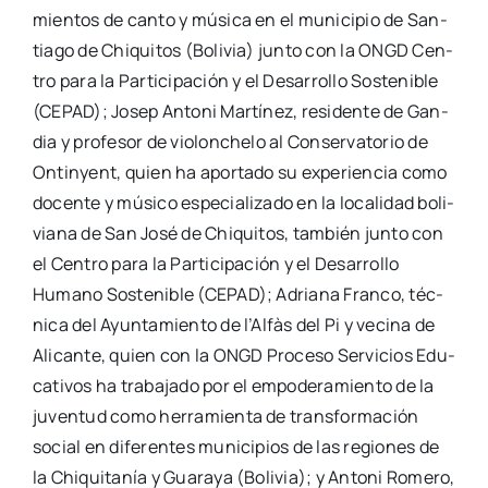
mien­tos de can­to y músi­ca en el muni­ci­pio de San­
tia­go de Chi­qui­tos (Boli­via) jun­to con la ONGD Cen­
tro para la Par­ti­ci­pa­ción y el Desa­rro­llo Sos­te­ni­ble
(CEPAD); Josep Anto­ni Mar­tí­nez, resi­den­te de Gan­
dia y pro­fe­sor de vio­lon­che­lo al Con­ser­va­to­rio de
Ontin­yent, quien ha apor­ta­do su expe­rien­cia como
docen­te y músi­co espe­cia­li­za­do en la loca­li­dad boli­
via­na de San José de Chi­qui­tos, tam­bién jun­to con
el Cen­tro para la Par­ti­ci­pa­ción y el Desa­rro­llo
Humano Sos­te­ni­ble (CEPAD); Adria­na Fran­co, téc­
ni­ca del Ayun­ta­mien­to de l’Al­fàs del Pi y veci­na de
Ali­can­te, quien con la ONGD Pro­ce­so Ser­vi­cios Edu­
ca­ti­vos ha tra­ba­ja­do por el empo­de­ra­mien­to de la
juven­tud como herra­mien­ta de trans­for­ma­ción
social en dife­ren­tes muni­ci­pios de las regio­nes de
la Chi­qui­ta­nía y Gua­ra­ya (Boli­via); y Anto­ni Rome­ro,