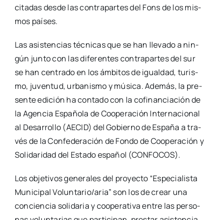
ci­ta­das des­de las con­tra­par­tes del Fons de los mis­
mos paí­ses.
Las asis­ten­cias téc­ni­cas que se han lle­va­do a nin­
gún jun­to con las dife­ren­tes con­tra­par­tes del sur
se han cen­tra­do en los ámbi­tos de igual­dad, turis­
mo, juven­tud, urba­nis­mo y músi­ca. Ade­más, la pre­
sen­te edi­ción ha con­ta­do con la cofi­nan­cia­ción de
la Agen­cia Espa­ño­la de Coope­ra­ción Inter­na­cio­nal
al Desa­rro­llo (AECID) del Gobierno de Espa­ña a tra­
vés de la Con­fe­de­ra­ción de Fon­do de Coope­ra­ción y
Soli­da­ri­dad del Esta­do espa­ñol (CONFOCOS).
Los obje­ti­vos gene­ra­les del pro­yec­to “Espe­cia­lis­ta
Muni­ci­pal Voluntario/aria” son los de crear una
con­cien­cia soli­da­ria y coope­ra­ti­va entre las per­so­
nas volun­ta­rias que par­ti­ci­pan, pres­tar asis­ten­cia