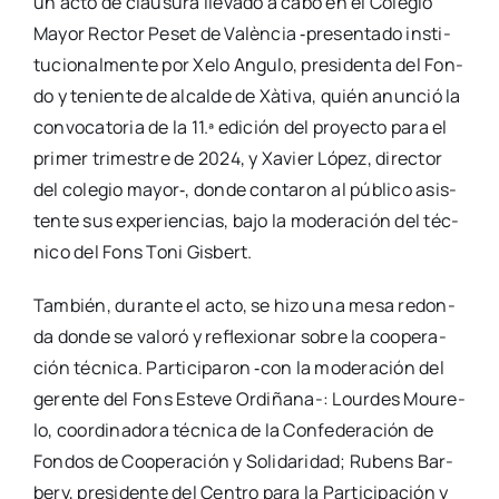
un acto de clau­su­ra lle­va­do a cabo en el Cole­gio
Mayor Rec­tor Peset de Valèn­cia ‑pre­sen­ta­do ins­ti­
tu­cio­nal­men­te por Xelo Angu­lo, pre­si­den­ta del Fon­
do y tenien­te de alcal­de de Xàti­va, quién anun­ció la
con­vo­ca­to­ria de la 11.ª edi­ción del pro­yec­to para el
pri­mer tri­mes­tre de 2024, y Xavier López, direc­tor
del cole­gio mayor‑, don­de con­ta­ron al públi­co asis­
ten­te sus expe­rien­cias, bajo la mode­ra­ción del téc­
ni­co del Fons Toni Gis­bert.
Tam­bién, duran­te el acto, se hizo una mesa redon­
da don­de se valo­ró y refle­xio­nar sobre la coope­ra­
ción téc­ni­ca. Par­ti­ci­pa­ron ‑con la mode­ra­ción del
geren­te del Fons Este­ve Ordi­­ña­­na-: Lour­des Mou­re­
lo, coor­di­na­do­ra téc­ni­ca de la Con­fe­de­ra­ción de
Fon­dos de Coope­ra­ción y Soli­da­ri­dad; Rubens Bar­
bery, pre­si­den­te del Cen­tro para la Par­ti­ci­pa­ción y