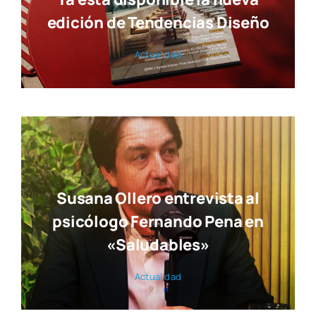
edición de Tendencias Diseño
Actua­li­dad
Susana Ollero entrevista al
psicólogo Fernando Pena en
«Saludables»
Actua­li­dad