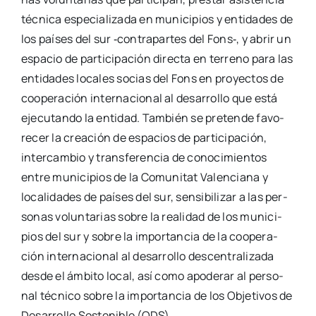
téc­ni­ca espe­cia­li­za­da en muni­ci­pios y enti­da­des de
los paí­ses del sur ‑con­tra­par­tes del Fons‑, y abrir un
espa­cio de par­ti­ci­pa­ción direc­ta en terreno para las
enti­da­des loca­les socias del Fons en pro­yec­tos de
coope­ra­ción inter­na­cio­nal al desa­rro­llo que está
eje­cu­tan­do la enti­dad. Tam­bién se pre­ten­de favo­
re­cer la crea­ción de espa­cios de par­ti­ci­pa­ción,
inter­cam­bio y trans­fe­ren­cia de cono­ci­mien­tos
entre muni­ci­pios de la Comu­ni­tat Valen­cia­na y
loca­li­da­des de paí­ses del sur, sen­si­bi­li­zar a las per­
so­nas volun­ta­rias sobre la reali­dad de los muni­ci­
pios del sur y sobre la impor­tan­cia de la coope­ra­
ción inter­na­cio­nal al desa­rro­llo des­cen­tra­li­za­da
des­de el ámbi­to local, así como apo­de­rar al per­so­
nal téc­ni­co sobre la impor­tan­cia de los Obje­ti­vos de
Desa­rro­llo Sos­te­ni­ble (ODS).