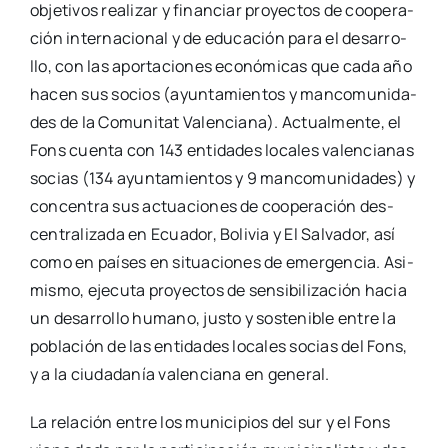
obje­ti­vos rea­li­zar y finan­ciar pro­yec­tos de coope­ra­
ción inter­na­cio­nal y de edu­ca­ción para el desa­rro­
llo, con las apor­ta­cio­nes eco­nó­mi­cas que cada año
hacen sus socios (ayun­ta­mien­tos y man­co­mu­ni­da­
des de la Comu­ni­tat Valen­cia­na). Actual­men­te, el
Fons cuen­ta con 143 enti­da­des loca­les valen­cia­nas
socias (134 ayun­ta­mien­tos y 9 man­co­mu­ni­da­des) y
con­cen­tra sus actua­cio­nes de coope­ra­ción des­
cen­tra­li­za­da en Ecua­dor, Boli­via y El Sal­va­dor, así
como en paí­ses en situa­cio­nes de emer­gen­cia. Asi­
mis­mo, eje­cu­ta pro­yec­tos de sen­si­bi­li­za­ción hacia
un desa­rro­llo humano, jus­to y sos­te­ni­ble entre la
pobla­ción de las enti­da­des loca­les socias del Fons,
y a la ciu­da­da­nía valen­cia­na en gene­ral.
La rela­ción entre los muni­ci­pios del sur y el Fons