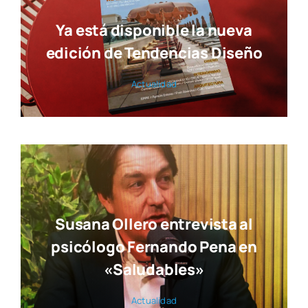
Susana Ollero entrevista al
psicólogo Fernando Pena en
«Saludables»
Actua­li­dad