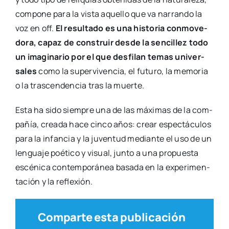
o la tras­cen­den­cia tras la muer­te.
Esta ha sido siem­pre una de las máxi­mas de la com­
pa­ñía, crea­da hace cin­co años: crear espec­tácu­los
para la infan­cia y la juven­tud median­te el uso de un
len­gua­je poé­ti­co y visual, jun­to a una pro­pues­ta
escé­ni­ca con­tem­po­rá­nea basa­da en la expe­ri­men­
ta­ción y la refle­xión.
Comparte esta publicación
Actua­li­dad
,
Cul­tu­ra en el siglo XXI
,
Tea­tro