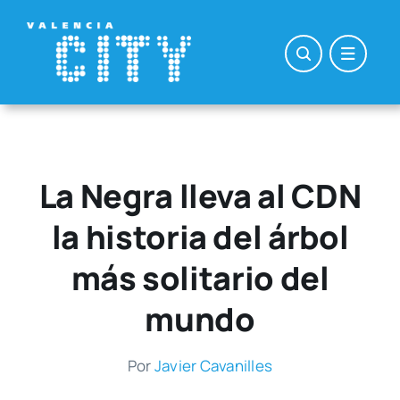
Saltar
al
contenido
La Negra lleva al CDN
la historia del árbol
más solitario del
mundo
Por
Javier Cava­ni­lles