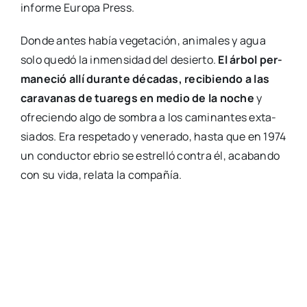
infor­me Euro­pa Press.
Don­de antes había vege­ta­ción, ani­ma­les y agua
solo que­dó la inmen­si­dad del desier­to.
El árbol per­
ma­ne­ció allí duran­te déca­das, reci­bien­do a las
cara­va­nas de tua­regs en medio de la noche
y
ofre­cien­do algo de som­bra a los cami­nan­tes exta­
sia­dos. Era res­pe­ta­do y vene­ra­do, has­ta que en 1974
un con­duc­tor ebrio se estre­lló con­tra él, aca­ban­do
con su vida, rela­ta la com­pa­ñía.
El actor
Nelo Sebas­tiá
, duran­te la repre­
sen­ta­ción.
Juego de luces y