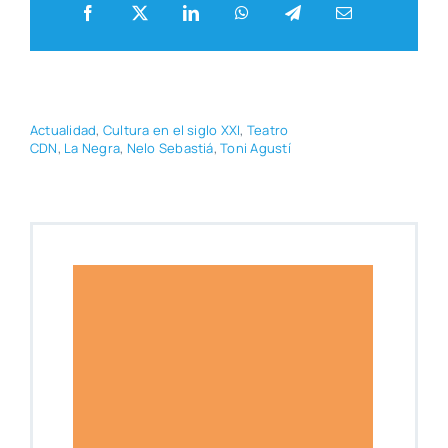
CDN
,
La Negra
,
Nelo Sebas­tiá
,
Toni Agus­tí