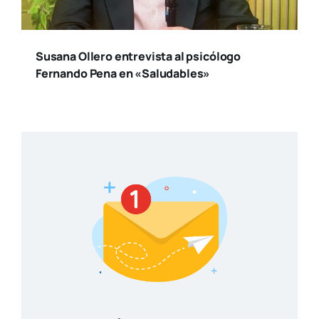
Suscríbete a nuestro
boletín
Reci­be toda la actua­li­dad en cul­tu­ra y
ocio, de la ciu­dad de Valen­cia