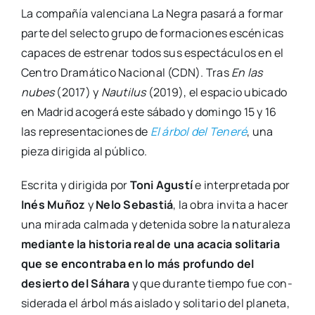
La com­pa­ñía valen­cia­na La Negra pasa­rá a for­mar
par­te del selec­to gru­po de for­ma­cio­nes escé­ni­cas
capa­ces de estre­nar todos sus espec­tácu­los en el
Cen­tro Dra­má­ti­co Nacio­nal (CDN). Tras
En las
nubes
(2017) y
Nau­ti­lus
(2019), el espa­cio ubi­ca­do
en Madrid aco­ge­rá este sába­do y domin­go 15 y 16
las repre­sen­ta­cio­nes de
El árbol del Tene­ré
, una
pie­za diri­gi­da al públi­co.
Escri­ta y diri­gi­da por
Toni Agus­tí
e inter­pre­ta­da por
Inés Muñoz
y
Nelo Sebas­tiá
, la obra invi­ta a hacer
una mira­da cal­ma­da y dete­ni­da sobre la natu­ra­le­za
median­te la his­to­ria real de una aca­cia soli­ta­ria
que se encon­tra­ba en lo más pro­fun­do del
desier­to del Sáha­ra
y que duran­te tiem­po fue con­
si­de­ra­da el árbol más ais­la­do y soli­ta­rio del pla­ne­ta,