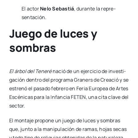
sombras
El árbol del Tene­ré
nació de un ejer­ci­cio de inves­ti­
ga­ción den­tro del pro­gra­ma Gra­ners de Crea­ció y se
estre­nó el pasa­do febre­ro en Feria Euro­pea de Artes
Escé­ni­cas para la Infan­cia FETEN, una cita cla­ve del
sec­tor.
El mon­ta­je pro­po­ne un jue­go de luces y som­bras
que, jun­to a la mani­pu­la­ción de ramas, hojas secas
y todo tipo de reli­quias obte­ni­das de la natu­ra­le­za,
com­po­ne para la vis­ta aque­llo que va narran­do la
voz en off.
El resul­ta­do es una his­to­ria con­mo­ve­
do­ra, capaz de cons­truir des­de la sen­ci­llez todo
un ima­gi­na­rio por el que des­fi­lan temas uni­ver­
sa­les
como la super­vi­ven­cia, el futu­ro, la memo­ria