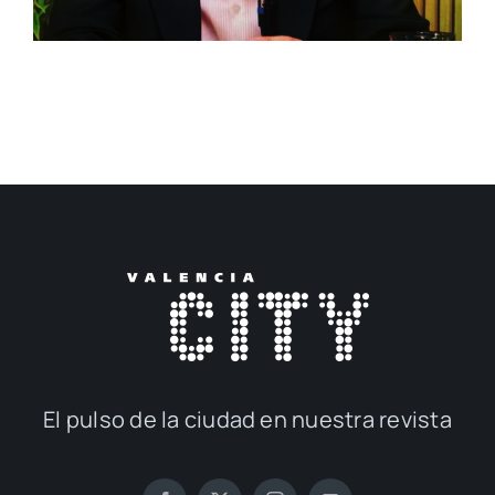
El pul­so de la ciu­dad en nues­tra revis­ta