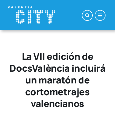
Saltar
al
contenido
La VII edición de
DocsValència incluirá
un maratón de
cortometrajes
valencianos