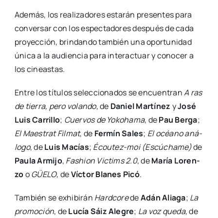
Ade­más, los rea­li­za­do­res esta­rán pre­sen­tes para
con­ver­sar con los espec­ta­do­res des­pués de cada
pro­yec­ción, brin­dan­do tam­bién una opor­tu­ni­dad
úni­ca a la audien­cia para inter­ac­tuar y cono­cer a
los cineas­tas.
Entre los títu­los selec­cio­na­dos se encuen­tran
A ras
de tie­rra, pero volan­do
, de
Daniel Mar­tí­nez
y
José
Luis Carri­llo
;
Cuer­vos de Yokoha­ma
, de
Pau Ber­ga
;
El Maes­trat Fil­mat
, de
Fer­mín Sales
;
El océano aná­
lo­go
, de
Luis Macías
;
Écou­­tez-moi (Escú­cha­me)
de
Pau­la Armi­jo
,
Fashion Vic­tims 2.0
, de
María Loren­
zo
o
GÜELO
, de
Víc­tor Bla­nes Picó
.
Tam­bién se exhi­bi­rán
Hard­co­re
de
Adán Alia­ga
;
La
pro­mo­ción
, de
Lucía Sáiz Ale­gre
;
La voz que­da
, de