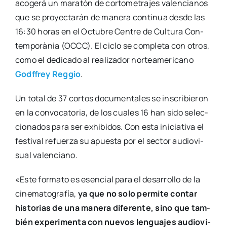
aco­ge­rá un mara­tón de cor­to­me­tra­jes valen­cia­nos
que se pro­yec­ta­rán de mane­ra con­ti­nua des­de las
16:30 horas en el Octu­bre Cen­tre de Cul­tu­ra Con­
tem­po­rà­nia (OCCC). El ciclo se com­ple­ta con otros,
como el dedi­ca­do al rea­li­za­dor nor­te­ame­ri­cano
Godf­frey Reg­gio
.
Un total de 37 cor­tos docu­men­ta­les se ins­cri­bie­ron
en la con­vo­ca­to­ria, de los cua­les 16 han sido selec­
cio­na­dos para ser exhi­bi­dos. Con esta ini­cia­ti­va el
fes­ti­val refuer­za su apues­ta por el sec­tor audio­vi­
sual valen­ciano.
«Este for­ma­to es esen­cial para el desa­rro­llo de la
cine­ma­to­gra­fía,
ya que no solo per­mi­te con­tar
his­to­rias de una mane­ra dife­ren­te, sino que tam­
bién expe­ri­men­ta con nue­vos len­gua­jes audio­vi­