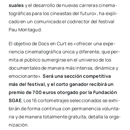
sua­les
y el desa­rro­llo de nue­vas carre­ras cine­ma­
to­grá­fi­cas para los cineas­tas del futu­ro», ha expli­
ca­do en un comu­ni­ca­do el codi­rec­tor del fes­ti­val
Pau Mon­ta­gud.
El obje­ti­vo de Docs en Curt es «ofre­cer una expe­
rien­cia cine­ma­to­grá­fi­ca úni­ca y dife­ren­te, que per­
mi­ta al públi­co sumer­gir­se en el uni­ver­so de los
docu­men­ta­les de mane­ra más inten­sa, diná­mi­ca y
emo­cio­nan­te».
Será una sec­ción com­pe­ti­ti­va
más del fes­ti­val, y el cor­to gana­dor reci­bi­rá un
pre­mio de 700 euros otor­ga­do por la Fun­da­ción
SGAE
. Los 16 cor­to­me­tra­jes selec­cio­na­dos se exhi­
bi­rán de for­ma con­ti­nua con per­ma­nen­cia volun­ta­
ria y de mane­ra total­men­te gra­tui­ta, deta­lla la orga­
ni­za­ción.