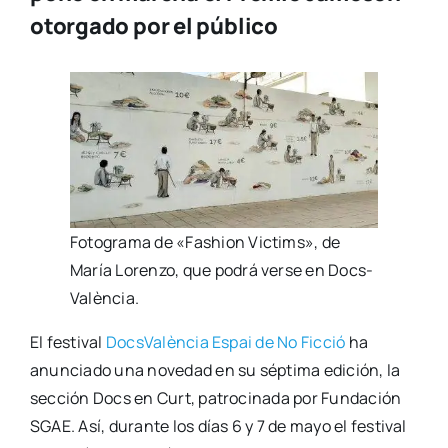
otorgado por el público
Foto­gra­ma de «Fashion Vic­tims», de
María Loren­zo, que podrá ver­se en Docs­
Va­lèn­cia.
El fes­ti­val
Docs­Va­lèn­cia Espai de No Fic­ció
ha
anun­cia­do una nove­dad en su sép­ti­ma edi­ción, la
sec­ción Docs en Curt, patro­ci­na­da por Fun­da­ción
SGAE. Así, duran­te los días 6 y 7 de mayo el fes­ti­val