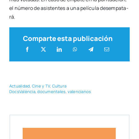
el núme­ro de asis­ten­tes a una pelí­cu­la des­em­pa­ta­
rá.
Comparte esta publicación
Actua­li­dad
,
Cine y TV
,
Cul­tu­ra
Docs­Va­lèn­cia
,
docu­men­ta­les
,
valen­cia­nos