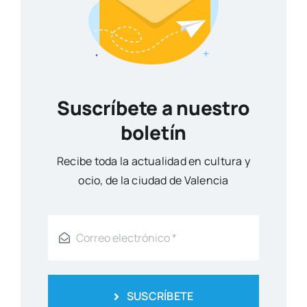
Suscríbete a nuestro
boletín
Reci­be toda la actua­li­dad en cul­tu­ra y
ocio, de la ciu­dad de Valen­cia
SUSCRÍBETE