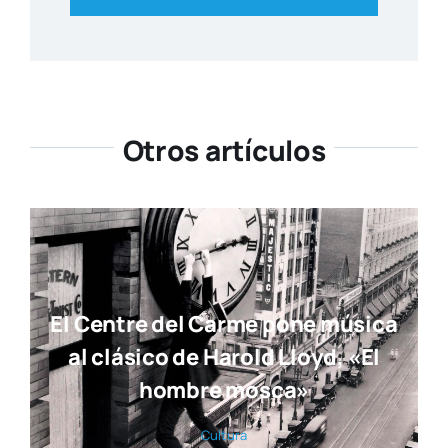
Otros artículos
El Centre del Carme pone música
al clásico de Harold Lloyd, «El
hombre mosca»
Cul­tu­ra