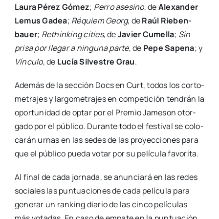
Lau­ra Pérez Gómez
;
Perro ase­sino
, de
Ale­xan­der
Lemus Gadea
;
Réquiem Georg
, de
Raúl Rie­ben­
bauer
;
Rethin­king cities
, de
Javier Cume­lla
;
Sin
pri­sa por lle­gar a nin­gu­na par­te
, de
Pepe Sape­na
; y
Víncu­lo
, de
Lucía Sil­ves­tre Grau
.
Ade­más de la sec­ción Docs en Curt, todos los cor­to­
me­tra­jes y lar­go­me­tra­jes en com­pe­ti­ción ten­drán la
opor­tu­ni­dad de optar por el Pre­mio Jame­son otor­
ga­do por el públi­co. Duran­te todo el fes­ti­val se colo­
ca­rán urnas en las sedes de las pro­yec­cio­nes para
que el públi­co pue­da votar por su pelí­cu­la favo­ri­ta.
Al final de cada jor­na­da, se anun­cia­rá en las redes
socia­les las pun­tua­cio­nes de cada pelí­cu­la para
gene­rar un ran­king dia­rio de las cin­co pelí­cu­las
más vota­das. En caso de empa­te en la pun­tua­ción,