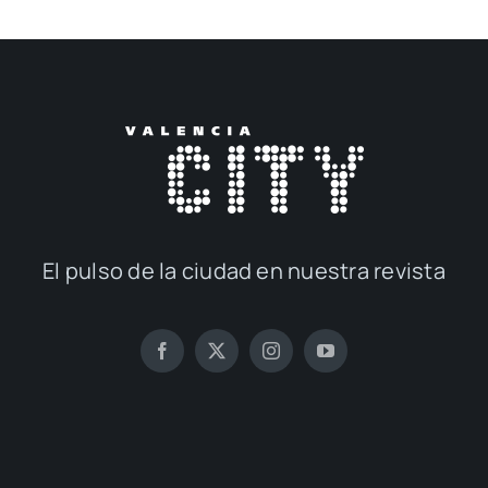
El pul­so de la ciu­dad en nues­tra revis­ta