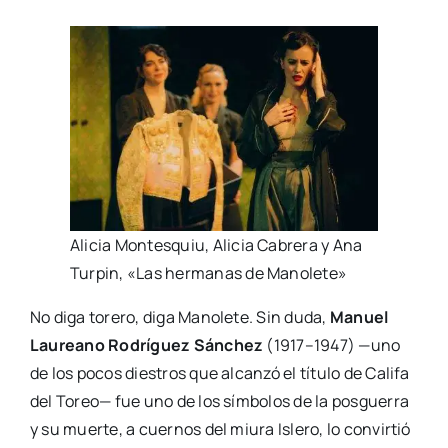
Ali­cia Mon­tes­quiu, Ali­cia Cabre­ra y Ana
Tur­pin, «Las her­ma­nas de Mano­le­te»
No diga tore­ro, diga Mano­le­te. Sin duda,
Manuel
Lau­reano Rodrí­guez Sán­chez
(1917–1947) —uno
de los pocos dies­tros que alcan­zó el títu­lo de Cali­fa
del Toreo— fue uno de los sím­bo­los de la pos­gue­rra
y su muer­te, a cuer­nos del miu­ra Isle­ro, lo con­vir­tió