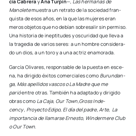
cia Cabre­ra
y
Ana Tur­pin
—,
Las her­ma­nas de
Mano­le­te
mues­tra un retra­to de la socie­dad fran­
quis­ta de esos años, en la que las muje­res eran
meros obje­tos que no debían sobre­sa­lir sin per­mi­so.
Una his­to­ria de inep­ti­tu­des y oscu­ri­dad que lle­va a
la tra­ge­dia de varios seres: a un hom­bre con­si­de­ra­
do un dios, a un toro y a una actriz ena­mo­ra­da.
Gar­cía Oli­va­res, res­pon­sa­ble de la pues­ta en esce­
na, ha diri­gi­do éxi­tos comer­cia­les como
Burun­dan­
ga, Más ape­lli­dos vas­cos o La Madre que me
parió
entre otras. Tam­bién ha adap­ta­do y diri­gi­do
obras como
La Caja
,
Our Town
,
Gross Inde­
cency
,
Pro­yec­to Edi­po
,
El día del padre, Arte, La
impor­tan­cia de lla­mar­se Ernes­to, Win­der­me­re Club
o Our Town.