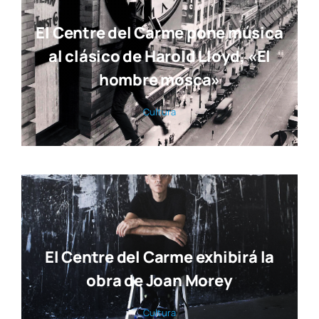
El Centre del Carme pone música
al clásico de Harold Lloyd, «El
hombre mosca»
Cul­tu­ra
El Centre del Carme exhibirá la
obra de Joan Morey
Cul­tu­ra