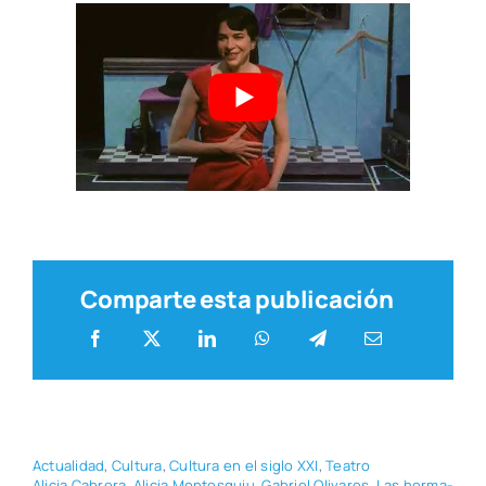
Comparte esta publicación
Actua­li­dad
,
Cul­tu­ra
,
Cul­tu­ra en el siglo XXI
,
Tea­tro
Ali­cia Cabre­ra
,
Ali­cia Mon­tes­quiu
,
Gabriel Oli­va­res
,
Las her­ma­