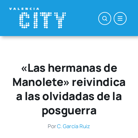
Saltar
al
contenido
«Las hermanas de
Manolete» reivindica
a las olvidadas de la
posguerra
Por
C. Gar­cía Ruiz