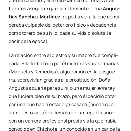
que se casa­ran y ella here­da­ra su for­tu­na. Otras
fuen­tes ase­gu­ran que, sim­ple­men­te, doña
Angus­
tias Sán­chez Mar­tí­nez
no podía ver a la que con­si­
de­ra­ba cul­pa­ble del dete­rio­ro físi­co y deca­den­cia
como tore­ro de su hijo, dada su vida diso­lu­ta (a
decir de la épo­ca)
La rela­ción entre el dies­tro y su madre fue com­pli­
ca­da. Ella lo dio todo por él mien­tras sus her­ma­nas
(Manue­la y Reme­dios), algo común en la pos­gue­
rra, sobre­vi­vían gra­cias a la pros­ti­tu­ción. Doña
Angus­tias que­ría para su hijo una mujer
ente­ra
y
que lucie­ra bien de su bra­zo, pero él deci­dió optar
por una que había esta­do ya casa­da (pue­de que
aún lo estu­vie­ra) —ade­más con un repu­bli­cano—,
con un carre­ra pro­fe­sio­nal pro­pia y a la que había
cono­ci­do en Chi­cho­te, un cono­ci­do en un bar de la