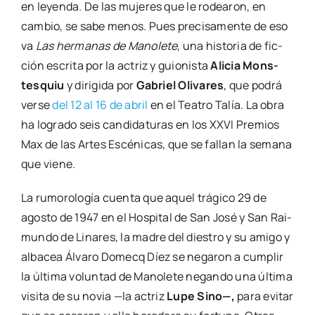
en leyen­da. De las muje­res que le rodea­ron, en
cam­bio, se sabe menos. Pues pre­ci­sa­men­te de eso
va
Las her­ma­nas de Mano­le­te
, una his­to­ria de fic­
ción escri­ta por la actriz y guio­nis­ta
Ali­cia Mons­
tes­quiu
y diri­gi­da por
Gabriel Oli­va­res
, que podrá
ver­se
del 12 al 16 de abril
en el Tea­tro Talía. La obra
ha logra­do seis can­di­da­tu­ras en los XXVI Pre­mios
Max de las Artes Escé­ni­cas, que se fallan la sema­na
que vie­ne.
La rumo­ro­lo­gía cuen­ta que aquel trá­gi­co 29 de
agos­to de 1947 en el Hos­pi­tal de San José y San Rai­
mun­do de Lina­res, la madre del dies­tro y su ami­go y
alba­cea Álva­ro Domecq Díez se nega­ron a cum­plir
la últi­ma volun­tad de Mano­le­te negan­do una últi­ma
visi­ta de su novia —la actriz
Lupe Sino—,
para evi­tar