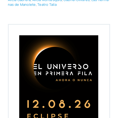
nas de Mano­le­te
,
Tea­tro Talía