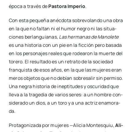
épo­ca a tra­vés de
Pas­to­ra Impe­rio
.
Con esta peque­ña anéc­do­ta sobre­vo­lan­do una obra
en la que no fal­tan ni el humor negro ni las situa­
cio­nes ber­lan­guia­nas,
Las her­ma­nas de Mano­le­te
es una his­to­ria con un pie en la fic­ción pero basa­da
en los per­so­na­jes reales que rodea­ron la muer­te del
tore­ro. El resul­ta­do es un retra­to de la socie­dad
fran­quis­ta de esos años, en la que las muje­res eran
meros obje­tos que no debían sobre­sa­lir sin per­mi­so.
Una negra his­to­ria de inep­ti­tu­des y oscu­ri­dad que
lle­va a la tra­ge­dia de varios seres: a un hom­bre con­
si­de­ra­do un dios, a un toro y a una actriz ena­mo­ra­
da.
Pro­ta­go­ni­za­da por muje­res —Ali­cia Mon­tes­quiu,
Ali­