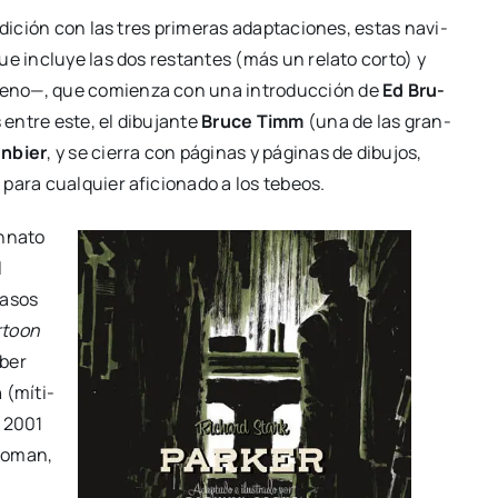
edi­ción con las tres pri­me­ras adap­ta­cio­nes, estas navi­
e inclu­ye las dos res­tan­tes (más un rela­to cor­to) y
lleno—, que comien­za con una intro­duc­ción de
Ed Bru­
 entre este, el dibu­jan­te
Bru­ce Timm
(una de las gran­
n­bier
, y se cie­rra con pági­nas y pági­nas de dibu­jos,
 para cual­quier afi­cio­na­do a los tebeos.
inna­to
l
pasos
­toon
aber
n
(míti­
n 2001
wo­man,