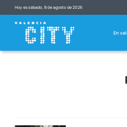
Saltar
Hoy es sába­do, 8 de agos­to de 2026
al
contenido
En val