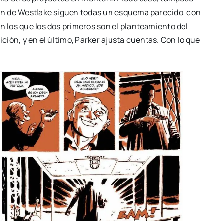
adrón de Westla­ke siguen todas un esque­ma pare­ci­do, con
en los que los dos pri­me­ros son el plan­tea­mien­to del
rai­ción, y en el últi­mo, Par­ker ajus­ta cuen­tas. Con lo que