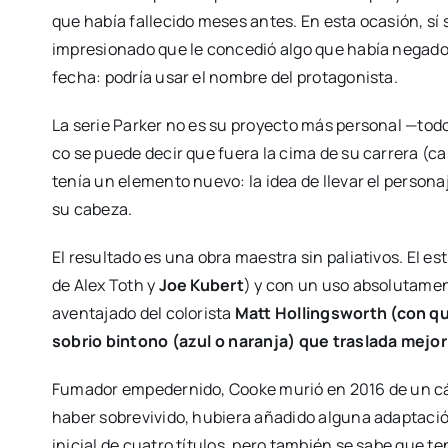
que había falle­ci­do meses antes. En esta oca­sión, sí
impre­sio­na­do que le con­ce­dió algo que había nega­do
fecha: podría usar el nom­bre del pro­ta­go­nis­ta.
La serie Par­ker no es su pro­yec­to más per­so­nal —todos
co se pue­de decir que fue­ra la cima de su carre­ra (cas
tenía un ele­men­to nue­vo: la idea de lle­var el per­so­na
su cabe­za.
El resul­ta­do es una obra maes­tra sin palia­ti­vos. El 
de Alex Toth y
Joe Kubert
) y con un uso abso­lu­ta­men­
aven­ta­ja­do del colo­ris­ta
Matt Hollings­worth
(con qu
sobrio bin­tono (azul o naran­ja) que tras­la­da mejor
Fuma­dor empe­der­ni­do, Cooke murió en 2016 de un cán
haber sobre­vi­vi­do, hubie­ra aña­di­do algu­na adap­ta­c
ini­cial de cua­tro títu­los, pero tam­bién se sabe que t