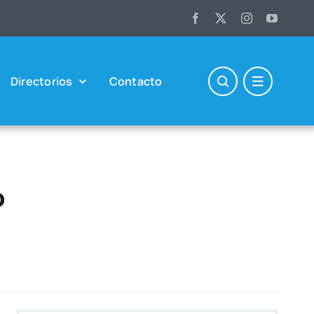
Direc­to­rios
Con­tac­to
o