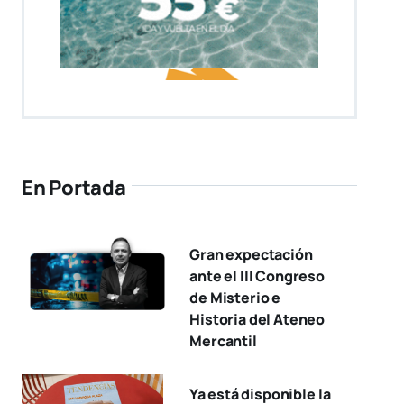
En Portada
Gran expectación
ante el III Congreso
de Misterio e
Historia del Ateneo
Mercantil
Ya está disponible la