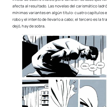
afec­ta al resul­ta­do. Las nove­las del caris­má­ti­co l
míni­mas varian­tes en algún títu­lo: cua­tro capí­tu­los 
robo y el inten­to de lle­var­lo a cabo; el ter­ce­ro es la t
dejó, hay de sobra.