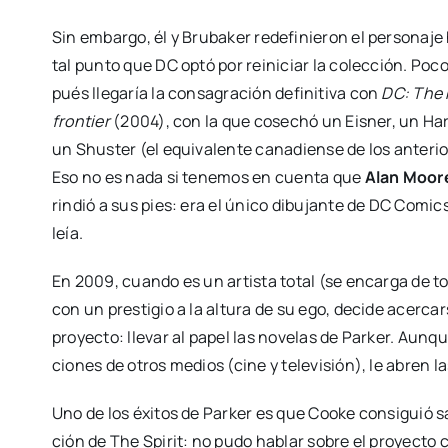
Sin embar­go, él y Bru­ba­ker rede­fi­nie­ron el per­so­na­je
tal pun­to que DC optó por reini­ciar la colec­ción. Poc
pués lle­ga­ría la con­sa­gra­ción defi­ni­ti­va con
DC: The
fron­tier
(2004), con la que cose­chó un Eis­ner, un Har­
un Shus­ter (el equi­va­len­te cana­dien­se de los ante­rio
Eso no es nada si tene­mos en cuen­ta que
Alan Moo­r
rin­dió a sus pies: era el úni­co dibu­jan­te de DC Comi
leía.
En 2009, cuan­do es un artis­ta total (se encar­ga de todo
con un pres­ti­gio a la altu­ra de su ego, deci­de acer­ca
pro­yec­to: lle­var al papel las nove­las de Par­ker. Aun­q
cio­nes de otros medios (cine y tele­vi­sión), le abren l
Uno de los éxi­tos de Par­ker es que Cooke con­si­guió sa
ción de The Spi­rit: no pudo hablar sobre el pro­yec­to