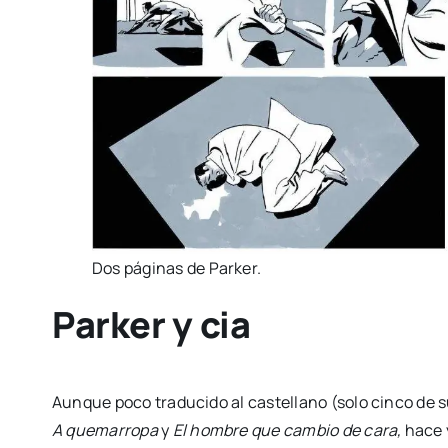
Dos pági­nas de Par­ker.
Parker y cia
Aun­que poco tra­du­ci­do al cas­te­llano (solo cin­co de 
A que­ma­rro­pa
y
El hom­bre que cam­bio de cara,
hace y