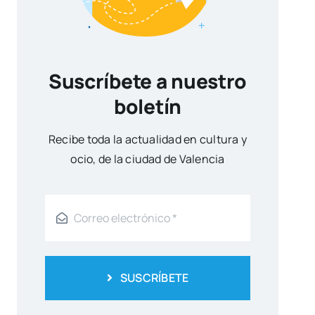
Suscríbete a nuestro
boletín
Reci­be toda la actua­li­dad en cul­tu­ra y
ocio, de la ciu­dad de Valen­cia
SUSCRÍBETE