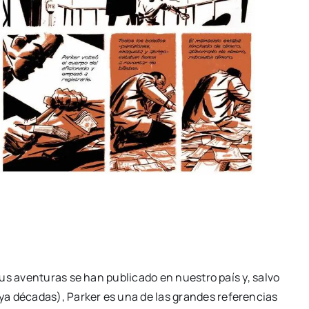
sus aven­tu­ras se han publi­ca­do en nues­tro país y, sal­vo
a déca­das), Par­ker es una de las gran­des refe­ren­cias