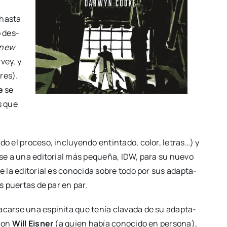
 has­ta
o des­
 new
vey, y
­res).
e
se
cs que
 el pro­ce­so, inclu­yen­do entin­ta­do, color, letras…) y
r­se a una edi­to­rial más peque­ña, IDW, para su nue­vo
ue la edi­to­rial es cono­ci­da sobre todo por sus adap­ta­
as puer­tas de par en par.
car­se una espi­ni­ta que tenía cla­va­da de su adap­ta­
 con
Will Eis­ner
(a quien había cono­ci­do en per­so­na),