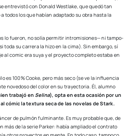
 se entre­vis­tó con Donald Westla­ke, que que­dó tan
 a todos los que habían adap­ta­do su obra has­ta la
 lo fue­ron, no solía per­mi­tir intro­mi­sio­nes— ni tam­po­
i toda su carre­ra la hizo en la cima). Sin embar­go, sí
­je al comic era suya y el pro­yec­to com­ple­to esta­ba en
esti­lo es 100% Cooke, pero más seco (se ve la influen­cia
te nove­do­so del color en su tra­yec­to­ria. Él, alumno
ien tra­ba­jó en
Seli­na
), opta en esta oca­sión por un
 al cómic la tex­tu­ra seca de las nove­las de Stark.
­cer de pul­món ful­mi­nan­te. Es muy pro­ba­ble que, de
ión más de la serie Par­ker: había amplia­do el con­tra­to
enía otros pro­yec­tos en men­te. En todo caso, tam­po­co