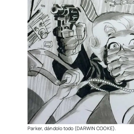
Par­ker, dán­do­lo todo (DARWIN COOKE).