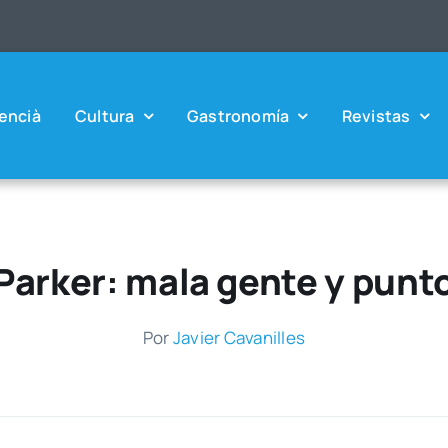
en­cià
Cul­tu­ra
Gas­tro­no­mía
Revis­tas
Parker: mala gente y punt
Por
Javier Cava­ni­lles