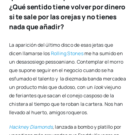
¿Qué sentido tiene volver por dinero
si te sale por las orejas y no tienes
nada que añadir?
La apa­ri­ción del últi­mo dis­co de esas jetas que
dicen lla­mar­se los
Rolling Sto­nes
me ha sumi­do en
un des­aso­sie­go pes­soa­niano. Con­tem­plar el morro
que supo­ne seguir en el nego­cio cuan­do se ha
esfu­ma­do el talen­to y la diez­ma­da ban­da mer­ca­dea
un pro­duc­to más que dudo­so, con un
look
vie­juno
de ferian­tes que sacan el cone­jo cas­po­so de la
chis­te­ra al tiem­po que te roban la car­te­ra. Nos han
lle­va­do al huer­to, ami­gos roque­ros.
Hack­ney Dia­monds
, lan­za­da a bom­bo y pla­ti­llo por