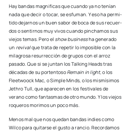
Hay ban­das mag­ni­fi­cas que cuan­do ya no tenían
nada que decir o tocar, se esfu­man. Y eso ha per­mi­
ti­do dejar­nos un buen sabor de boca de sus recuer­
dos o sen­tir­nos muy vivos cuan­do pin­cha­mos sus
vie­jos temas. Pero el
show busi­ness
ha gene­ra­do
un
revi­val
que tra­ta de repe­tir lo impo­si­ble con la
mila­gro­sa resu­rrec­ción de gru­pos con el arroz
pasa­do. Que si se jun­tan los Tal­king Heads tras
déca­das de su por­ten­to­so
Remain in light,
o los
Fleet­woock Mac, o Sim­ple Minds, o los mis­mí­si­mos
Jeth­ro Tull, que apa­re­cen en los fes­ti­va­les de
verano como fan­tas­mas de otro mun­do. Y los vie­jos
roque­ros mori­mos un poco más.
Menos mal que nos que­dan ban­das indies como
Wil­co para qui­tar­se el gus­to a ran­cio. Recor­da­mos