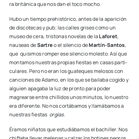
ra bri­tá­ni­ca que nos dan el toco mocho.
Hubo un tiem­po pre­his­tó­ri­co, antes de la apa­ri­ción
de dis­co­te­cas y pub; las calles gri­ses como un
museo de cera, tris­to­nas nove­las de la
Lafo­ret
,
nau­seas de
Sar­tre
o el silen­cio de
Mar­­tín-San­­tos
,
que qui­si­mos rom­per ese silen­cio moles­to. Así que
mon­ta­mos nues­tras pro­pias fies­tas en casas par­ti­
cu­la­res. Pero no eran los gua­te­ques melo­sos con
can­cio­nes de Ada­mo, en los que se bai­la­ba cogi­do y
alguien apa­ga­ba la luz de pron­to para poder
magrear­se entre chi­lli­dos unos minu­tos, lo nues­tro
era dife­ren­te. No nos cor­tá­ba­mos y lla­má­ba­mos a
nues­tras fies­tas
orgías
.
Éra­mos niña­tos que estu­diá­ba­mos el bachi­ller. Nos
chi­fla­ba lle­var mele­nas y cal­zar los boti­nes negros