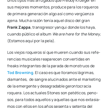
unos tipos más arru­ga­dos que Freddy Krue­ger en
sus mejo­res momen­tos, pro­du­ce para los roque­ros
de pri­me­ra gene­ra­ción algo así como ver­güen­za
aje­na. Mucha razón tenía aquel dis­co del gran
Frank Zap­pa
, trans­gre­sor yan­qui don­de los haya,
cuan­do públi­co el album
We are here for the Money
,
(Esta­mos aquí por la pela).
Los vie­jos roque­ros sí que mue­ren cuan­do sus refe­
ren­cias musi­ca­les reapa­re­cen con­ver­ti­das en
freaks inte­gran­tes de la para­da de mons­truos de
Tod Brow­ning
. El caso es que llo­ra­mos lágri­mas,
dia­man­tes, de san­gre alu­ci­na­dos ante el mar­ke­ting
de la emer­gen­te y des­agra­da­ble geron­to­cra­cia
roque­ra. Los actua­les Sto­nes son paté­ti­cos, peno­
sos, para todos aque­llos y aque­llas que nos exta­sia­
mos con ellos en los años sesen­ta y seten­ta del