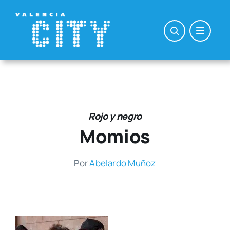
Saltar
al
contenido
Rojo y negro
Momios
Por
Abe­lar­do Muñoz