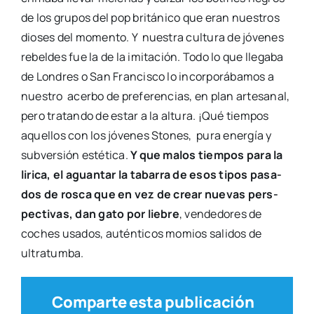
de los gru­pos del pop bri­tá­ni­co que eran nues­tros
dio­ses del momen­to. Y nues­tra cul­tu­ra de jóve­nes
rebel­des fue la de la imi­ta­ción. Todo lo que lle­ga­ba
de Lon­dres o San Fran­cis­co lo incor­po­rá­ba­mos a
nues­tro acer­bo de pre­fe­ren­cias, en plan arte­sa­nal,
pero tra­tan­do de estar a la altu­ra. ¡Qué tiem­pos
aque­llos con los jóve­nes Sto­nes, pura ener­gía y
sub­ver­sión esté­ti­ca.
Y que malos tiem­pos para la
liri­ca, el aguan­tar la taba­rra de esos tipos pasa­
dos de ros­ca que en vez de crear nue­vas pers­
pec­ti­vas, dan gato por lie­bre
, ven­de­do­res de
coches usa­dos, autén­ti­cos momios sali­dos de
ultra­tum­ba.
Comparte esta publicación