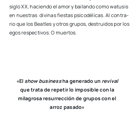
siglo XX, hacien­do el amor y bai­lan­do como watu­sis
en nues­tras divi­nas fies­tas psi­co­dé­li­cas. Al con­tra­
rio que los Beatles y otros gru­pos, des­trui­dos por los
egos res­pec­ti­vos. O muer­tos.
«El
show busi­ness
ha gene­ra­do un
revi­val
que tra­ta de repe­tir lo impo­si­ble con la
mila­gro­sa resu­rrec­ción de gru­pos con el
arroz pasa­do»