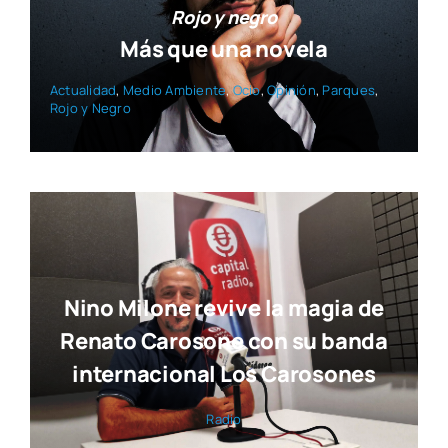
Rojo y negro
Más que una novela
Actua­li­dad
,
Medio Ambien­te
,
Ocio
,
Opi­nión
,
Par­ques
,
Rojo y Negro
Nino Milone revive la magia de
Renato Carosone con su banda
internacional Los Carosones
Radio