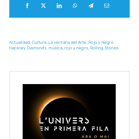
Actua­li­dad
,
Cul­tu­ra
,
La ven­ta­na del Arte
,
Rojo y Negro
Hack­ney Dia­monds
,
músi­ca
,
rojo y negro
,
Rolling Sto­nes