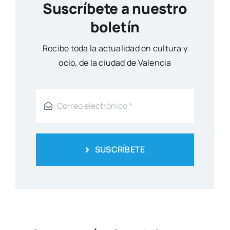
Suscríbete a nuestro
boletín
Reci­be toda la actua­li­dad en cul­tu­ra y
ocio, de la ciu­dad de Valen­cia
SUSCRÍBETE