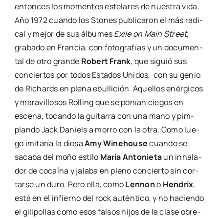
enton­ces los momen­tos este­la­res de nues­tra vida.
Año 1972 cuan­do los Sto­nes publi­ca­ron el más radi­
cal y mejor de sus álbu­mes
Exile on Main Street,
gra­ba­do en Fran­cia, con foto­gra­fías y un docu­men­
tal de otro gran­de
Robert Frank
, que siguió sus
con­cier­tos por todos Esta­dos Uni­dos, con su genio
de Richards en ple­na ebu­lli­ción. Aque­llos enér­gi­cos
y mara­vi­llo­sos Rolling que se ponían cie­gos en
esce­na, tocan­do la gui­ta­rra con una mano y pim­
plan­do Jack Daniels a morro con la otra. Como lue­
go imi­ta­ría la dio­sa
Amy Winehou­se
cuan­do se
saca­ba del moño esti­lo
María Anto­nie­ta
un inha­la­
dor de cocaí­na y jala­ba en pleno con­cier­to sin cor­
tar­se un duro. Pero ella, como
Len­non
o
Hen­drix
,
está en el infierno del rock autén­ti­co, y no hacien­do
el gili­po­llas como esos fal­sos hijos de la cla­se obre­