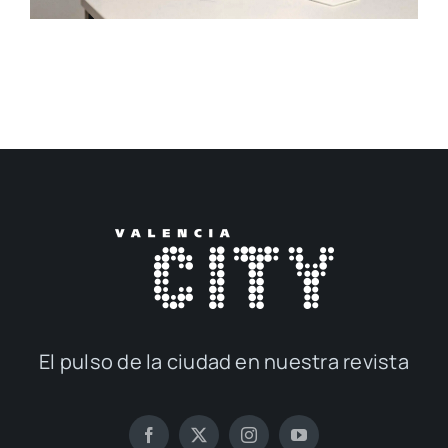
El pul­so de la ciu­dad en nues­tra revis­ta