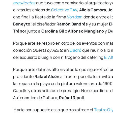
arqui­tec­tos
que tuvo como comi­sa­rio al arqui­tec­to y 
cin­tas los chi­cos de
Colec­ti­vo TAV
,
Ali­cia Cam­bra
,
Jo
che final la fies­ta de la fir­ma
Von­dom
don­de entre el p
Beney­to
; el dise­ña­dor
Ramón Ban­drés
y su mujer
El
Tré­­nor
jun­to a
Caro­li­na Gil
o
Alfon­so Man­glano
y
Ev
Por­que arte se res­pi­ró en otro de los even­tos con más
colec­ción
Guests by Roli­to
en
Lla­dró
que reu­nió a lo m
del exqui­si­to blue­gin con nitró­geno del cate­ring
El Al
Por­que arte del más alto nivel es lo que sigue ofre­cie
pre­si­den­te
Rafael Alcón
al fren­te, por ello les invi­to
lar repa­so a la pla­ya en la pin­tu­ra valen­cia­na de 1900
Cubells y otros artis­tas de pres­ti­gio. No se per­die­ron 
Auto­nó­mi­co de Cul­tu­ra,
Rafael Ripoll
.
Y arte por supues­to es lo que nos ofre­ce el
Tea­tro Ol