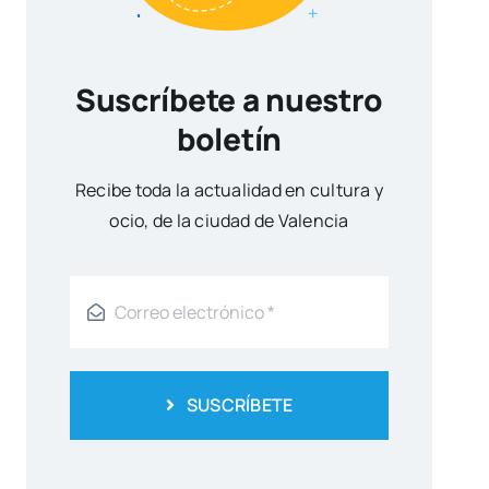
Suscríbete a nuestro
boletín
Reci­be toda la actua­li­dad en cul­tu­ra y
ocio, de la ciu­dad de Valen­cia
SUSCRÍBETE