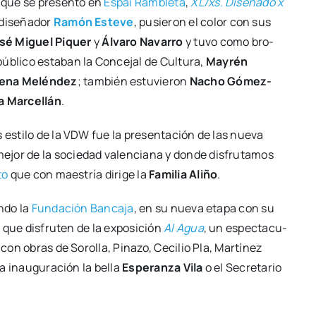
a que se pre­sen­tó en
Espai Ram­ble­ta
,
XL/xs. Dise­ña­do x
dise­ña­dor
Ramón Este­ve
, pusie­ron el color con sus
sé
Miguel Piquer
y
Álva­ro Nava­rro
y tuvo como bro­
úbli­co esta­ban la Con­ce­jal de Cul­tu­ra,
May­rén
e­na Melén­dez
; tam­bién estu­vie­ron
Nacho Gómez-
a Mar­ce­llán
.
 esti­lo de la VDW fue la pre­sen­ta­ción de las nue­va
ejor de la socie­dad valen­cia­na y don­de dis­fru­ta­mos
to
que con maes­tría diri­ge la
Fami­lia Ali­ño
.
n­do la
Fun­da­ción Ban­ca­ja
, en su nue­va eta­pa con su
 a que dis­fru­ten de la expo­si­ción
Al Agua
, un espec­ta­cu­
 con obras de Soro­lla, Pina­zo, Ceci­lio Pla, Mar­tí­nez
la inau­gu­ra­ción la bella
Espe­ran­za Vila
o el Secre­ta­rio