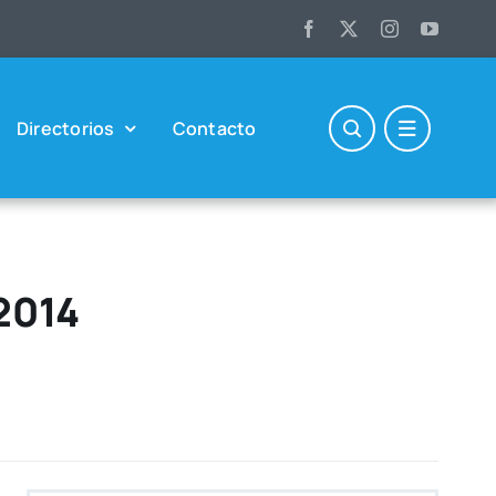
Direc­to­rios
Con­tac­to
 2014