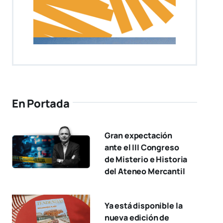
En Portada
Gran expectación
ante el III Congreso
de Misterio e Historia
del Ateneo Mercantil
Ya está disponible la
nueva edición de