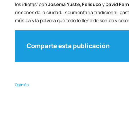
los idio­tas’ con
Jose­ma Yus­te
,
Feli­su­co
y
David Fer­
rin­co­nes de la ciu­dad: indu­men­ta­ria tra­di­cio­nal, ga
músi­ca y la pól­vo­ra que todo lo lle­na de soni­do y col
Comparte esta publicación
Opi­nión