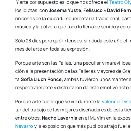
Y arte por supues­to es lo que nos ofre­ce el
Tea­tro Ol
los idio­tas’ con
Jose­ma Yus­te
,
Feli­su­co
y
David Fer­
rin­co­nes de la ciu­dad: indu­men­ta­ria tra­di­cio­nal, ga
músi­ca y la pól­vo­ra que todo lo lle­na de soni­do y col
Sólo 28 días pero qué inten­sos, sin duda este año el he
mes del arte en toda su expre­sión.
Por­que arte son las Fallas, una pecu­liar y mara­vi­llo­sa
ción a la pre­sen­ta­ción de las Falle­ras Mayo­res de Gra
ta
Sofía Lluch Pon­ce
, ambas tuvie­ron unos man­te­ne
res­pec­ti­va­men­te y dis­fru­ta­ron de este emo­ti­vo acto
Por­que arte fue lo que se vio duran­te la
Valen­cia Dis
tar del tra­ba­jo de los mejo­res dise­ña­do­res de esta tie­r
entre otros,
Nacho Laver­nia
en el MuVim en la expo­s
Nava­rro
y la expo­si­ción que más públi­co atra­jo fue l