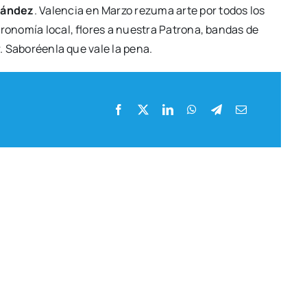
nán­dez
. Valen­cia en Mar­zo rezu­ma arte por todos los
s­tro­no­mía local, flo­res a nues­tra Patro­na, ban­das de
or. Sabo­réen­la que vale la pena.