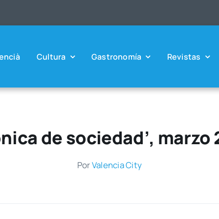
en­cià
Cul­tu­ra
Gas­tro­no­mía
Revis­tas
nica de sociedad’, marzo
Por
Valen­cia City