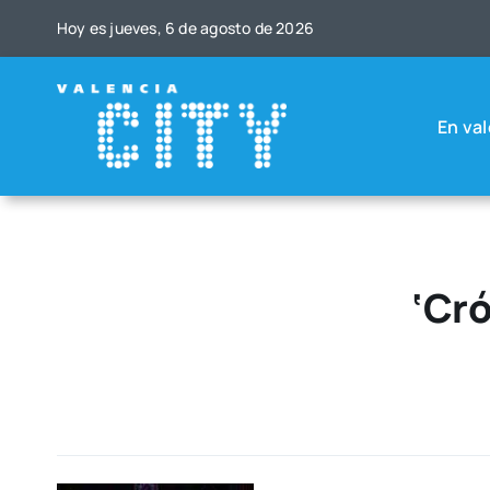
Saltar
Hoy es jue­ves, 6 de agos­to de 2026
al
contenido
En val
‘Cró