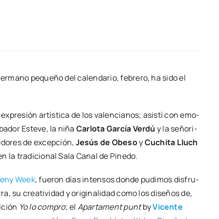
r­mano peque­ño del calen­da­rio, febre­ro, ha sido el
 expre­sión artís­ti­ca de los valen­cia­nos; asis­tí con emo­
­ba­dor Este­ve, la niña
Car­lo­ta Gar­cía Ver­dú
y la seño­ri­
­do­res de excep­ción,
Jesús de Obe­so
y
Cuchi­ta Lluch
 en la tra­di­cio­nal Sala Canal de Pine­do.
­seny Week
, fue­ron días inten­sos don­de pudi­mos dis­fru­
ra, su crea­ti­vi­dad y ori­gi­na­li­dad como los dise­ños de,
i­ción
Yo lo com­pro
; el
Apar­ta­ment punt
by
Vicen­te