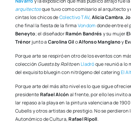
Nava­rro
y la expo­si­ción que más públi­co atra­jo fue l
arqui­tec­tos
que tuvo como comi­sa­rio al arqui­tec­to y 
cin­tas los chi­cos de
Colec­ti­vo TAV
,
Ali­cia Cam­bra
,
Jo
che final la fies­ta de la fir­ma
Von­dom
don­de entre el p
Beney­to
; el dise­ña­dor
Ramón Ban­drés
y su mujer
El
Tré­­nor
jun­to a
Caro­li­na Gil
o
Alfon­so Man­glano
y
Ev
Por­que arte se res­pi­ró en otro de los even­tos con más
colec­ción
Guests by Roli­to
en
Lla­dró
que reu­nió a lo m
del exqui­si­to blue­gin con nitró­geno del cate­ring
El Al
Por­que arte del más alto nivel es lo que sigue ofre­cie
pre­si­den­te
Rafael Alcón
al fren­te, por ello les invi­to
lar repa­so a la pla­ya en la pin­tu­ra valen­cia­na de 1900
Cubells y otros artis­tas de pres­ti­gio. No se per­die­ron 
Auto­nó­mi­co de Cul­tu­ra,
Rafael Ripoll
.