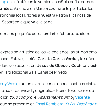
ym­pia
, dis­fru­té con la ver­sión espa­ño­la de ‘La cena de
nán­dez
. Valen­cia en Mar­zo rezu­ma arte por todos los
s­tro­no­mía local, flo­res a nues­tra Patro­na, ban­das de
or. Sabo­réen­la que vale la pena.
r­mano peque­ño del calen­da­rio, febre­ro, ha sido el
 expre­sión artís­ti­ca de los valen­cia­nos; asis­tí con emo­
­ba­dor Este­ve, la niña
Car­lo­ta Gar­cía Ver­dú
y la seño­ri­
­do­res de excep­ción,
Jesús de Obe­so
y
Cuchi­ta Lluch
 en la tra­di­cio­nal Sala Canal de Pine­do.
­seny Week
, fue­ron días inten­sos don­de pudi­mos dis­fru­
ra, su crea­ti­vi­dad y ori­gi­na­li­dad como los dise­ños de,
i­ción
Yo lo com­pro
; el
Apar­ta­ment punt
by
Vicen­te
a que se pre­sen­tó en
Espai Ram­ble­ta
,
XL/xs. Dise­ña­do x