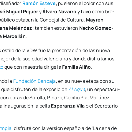
dise­ña­dor
Ramón Este­ve
, pusie­ron el color con sus
sé
Miguel Piquer
y
Álva­ro Nava­rro
y tuvo como bro­
úbli­co esta­ban la Con­ce­jal de Cul­tu­ra,
May­rén
e­na Melén­dez
; tam­bién estu­vie­ron
Nacho Gómez-
a Mar­ce­llán
.
 esti­lo de la VDW fue la pre­sen­ta­ción de las nue­va
ejor de la socie­dad valen­cia­na y don­de dis­fru­ta­mos
to
que con maes­tría diri­ge la
Fami­lia Ali­ño
.
n­do la
Fun­da­ción Ban­ca­ja
, en su nue­va eta­pa con su
 a que dis­fru­ten de la expo­si­ción
Al Agua
, un espec­ta­cu­
 con obras de Soro­lla, Pina­zo, Ceci­lio Pla, Mar­tí­nez
la inau­gu­ra­ción la bella
Espe­ran­za Vila
o el Secre­ta­rio
ym­pia
, dis­fru­té con la ver­sión espa­ño­la de ‘La cena de