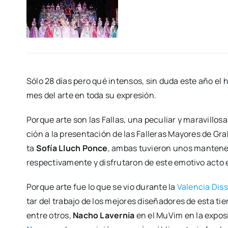
Sólo 28 días pero qué inten­sos, sin duda este año el he
mes del arte en toda su expre­sión.
Por­que arte son las Fallas, una pecu­liar y mara­vi­llo­sa
ción a la pre­sen­ta­ción de las Falle­ras Mayo­res de Gra
ta
Sofía Lluch Pon­ce
, ambas tuvie­ron unos man­te­ne
res­pec­ti­va­men­te y dis­fru­ta­ron de este emo­ti­vo acto
Por­que arte fue lo que se vio duran­te la
Valen­cia Dis
tar del tra­ba­jo de los mejo­res dise­ña­do­res de esta tie­r
entre otros,
Nacho Laver­nia
en el MuVim en la expo­s