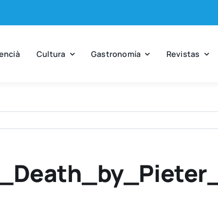
en­cià
Cul­tu­ra
Gas­tro­no­mía
Revis­tas
_Death_by_Pieter_