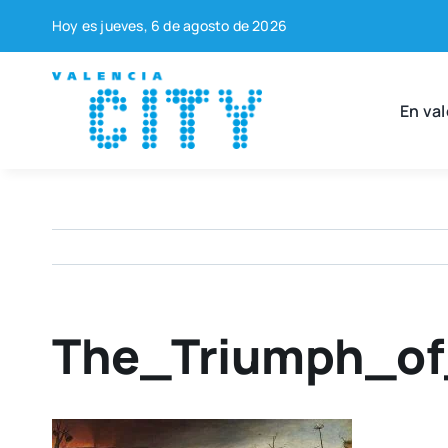
Saltar
Hoy es jue­ves, 6 de agos­to de 2026
al
contenido
En val
The_Triumph_of