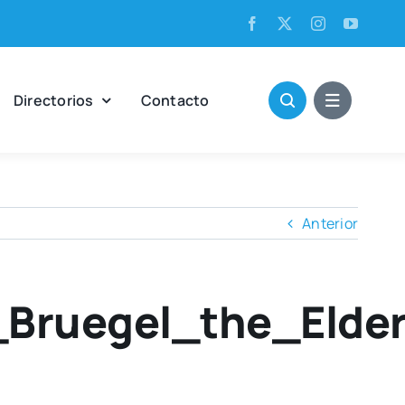
Direc­to­rios
Con­tac­to
Anterior
Bruegel_the_Elde