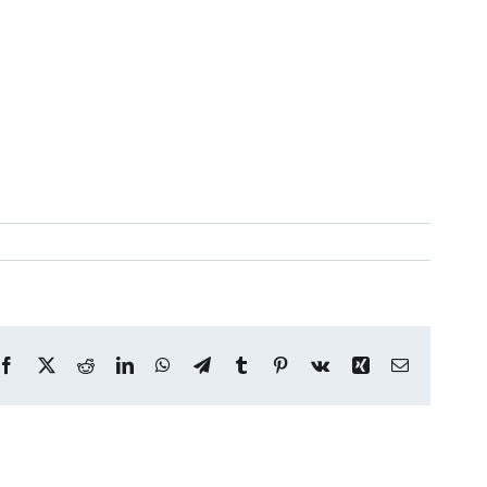
Facebook
X
Reddit
LinkedIn
WhatsApp
Telegram
Tumblr
Pinterest
Vk
Xing
Correo
electrónico