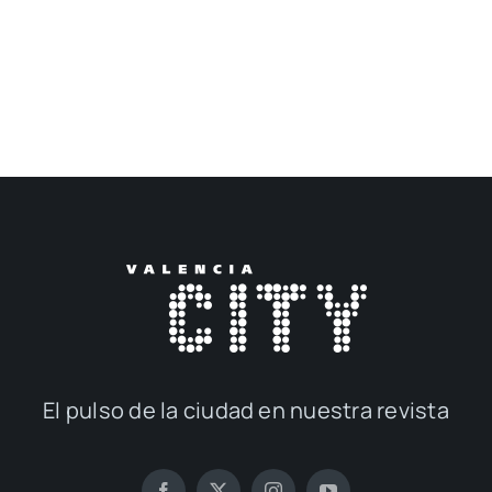
El pul­so de la ciu­dad en nues­tra revis­ta