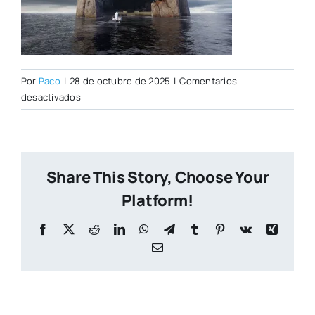
Por
Paco
|
28 de octubre de 2025
|
Comentarios
en
desactivados
6617a2fc4cd870bcbaedbb8a_IDM_Benjamin_Nuel_
Share This Story, Choose Your
Platform!
Facebook
X
Reddit
LinkedIn
WhatsApp
Telegram
Tumblr
Pinterest
Vk
Xing
Correo
electrónico