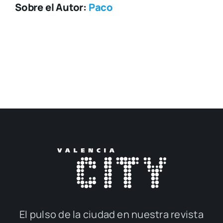
Sobre el Autor:
Paco
El pul­so de la ciu­dad en nues­tra revis­ta