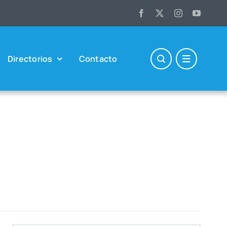
Direc­to­rios
Con­tac­to