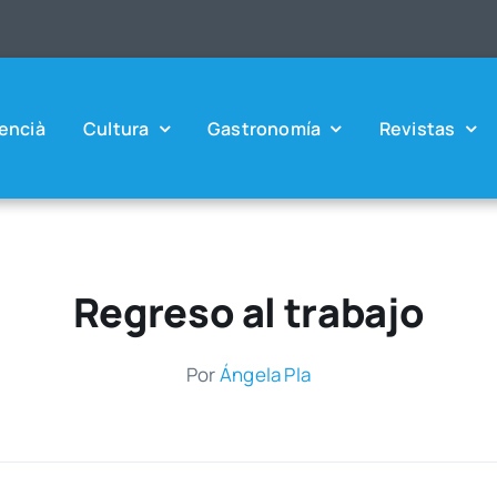
en­cià
Cul­tu­ra
Gas­tro­no­mía
Revis­tas
Regreso al trabajo
Por
Ánge­la Pla