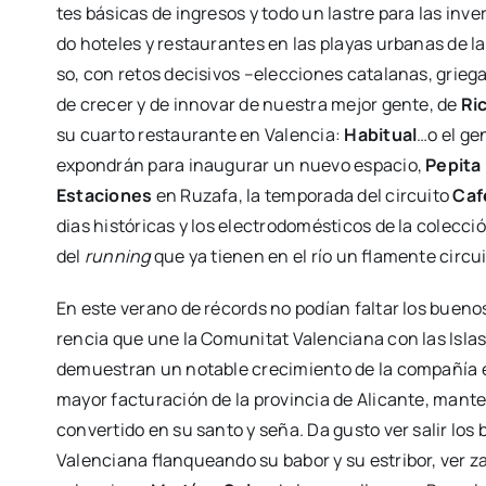
tes bási­cas de ingre­sos y todo un las­tre para las inver­s
do hote­les y res­tau­ran­tes en las pla­yas urba­nas de 
so, con retos deci­si­vos –elec­cio­nes cata­la­nas, grie­
de cre­cer y de inno­var de nues­tra mejor gen­te, de
Ri
su cuar­to res­tau­ran­te en Valen­cia:
Habi­tual
…o el gen
expon­drán para inau­gu­rar un nue­vo espa­cio,
Pepi­t
Esta­cio­nes
en Ruza­fa, la tem­po­ra­da del cir­cui­to
Caf
dias his­tó­ri­cas y los elec­tro­do­més­ti­cos de la colec­c
del
run­ning
que ya tie­nen en el río un fla­men­te cir­cu
En este verano de récords no podían fal­tar los bue­n
ren­cia que une la Comu­ni­tat Valen­cia­na con las Islas 
demues­tran un nota­ble cre­ci­mien­to de la com­pa­ñía 
mayor fac­tu­ra­ción de la pro­vin­cia de Ali­can­te, man­
con­ver­ti­do en su san­to y seña. Da gus­to ver salir los
Valen­cia­na flan­quean­do su babor y su estri­bor, ver z