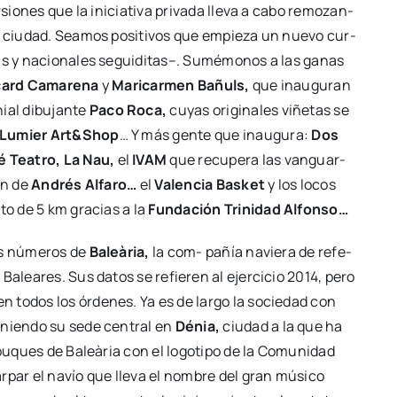
io­nes que la ini­cia­ti­va pri­va­da lle­va a cabo remo­zan­
la ciu­dad. Sea­mos posi­ti­vos que empie­za un nue­vo cur­
gas y nacio­na­les segui­di­tas–. Sumé­mo­nos a las ganas
card Cama­re­na
y
Mari­car­men Bañuls,
que inau­gu­ran
ial dibu­jan­te
Paco Roca,
cuyas ori­gi­na­les viñe­tas se
a Lumier Art&Shop
… Y más gen­te que inau­gu­ra:
Dos
é Tea­tro, La Nau,
el
IVAM
que recu­pe­ra las van­guar­
ión de
Andrés Alfa­ro…
el
Valen­cia Bas­ket
y los locos
i­to de 5 km gra­cias a la
Fun­da­ción Tri­ni­dad Alfon­so…
os núme­ros de
Baleà­ria,
la com- pañía navie­ra de refe­
Balea­res. Sus datos se refie­ren al ejer­ci­cio 2014, pero
en todos los órde­nes. Ya es de lar­go la socie­dad con
te­nien­do su sede cen­tral en
Dénia,
ciu­dad a la que ha
 buques de Baleà­ria con el logo­ti­po de la Comu­ni­dad
ar­par el navío que lle­va el nom­bre del gran músi­co