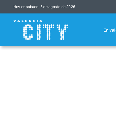
Saltar
Hoy es sába­do, 8 de agos­to de 2026
al
contenido
En val