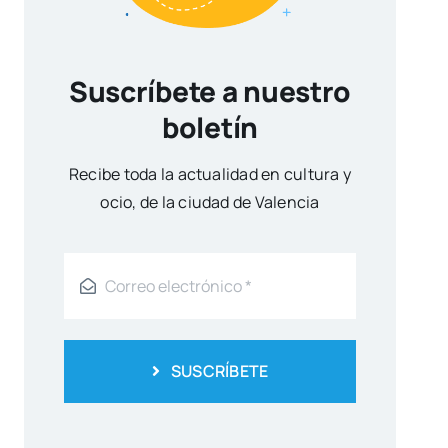
Suscríbete a nuestro
boletín
Reci­be toda la actua­li­dad en cul­tu­ra y
ocio, de la ciu­dad de Valen­cia
SUSCRÍBETE