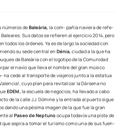
os núme­ros de
Baleà­ria,
la com- pañía navie­ra de refe­
Balea­res. Sus datos se refie­ren al ejer­ci­cio 2014, pero
en todos los órde­nes. Ya es de lar­go la socie­dad con
te­nien­do su sede cen­tral en
Dénia,
ciu­dad a la que ha
 buques de Baleà­ria con el logo­ti­po de la Comu­ni­dad
ar­par el navío que lle­va el nom­bre del gran músi­co
o- na cede al trans­por­te de via­je­ros jun­to a la esta­tua
len­cia!, cuyo plan para revi­ta­li­zar la Dár­se­na no
 que
EDEM,
la escue­la de nego­cios, ha lle­va­do a cabo
ec­to de la calle J.J. Dómi­ne y la entra­da al puer­to sigue
­cos dan­do una pési­ma ima­gen de la que fue la gran
n­te al
Paseo de Nep­tuno
ocu­pa toda­vía una pis­ta de
dad que aspi­ra a tomar el turis­mo como una de sus fuen­