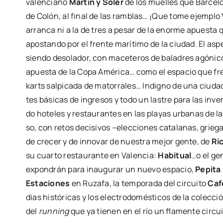
valen­ciano
Mar­tín y Soler
de los mue­lles que Bar­­ce­­l
de Colón, al final de las ram­blas… ¡Que tome ejem­plo Va
arran­ca ni a la de tres a pesar de la enor­me apues­ta
apos­tan­do por el fren­te marí­ti­mo de la ciu­dad. El asp
sien­do deso­la­dor, con mace­te­ros de bala­dres agó­ni
apues­ta de la Copa Amé­ri­ca… como el espa­cio que fre
karts sal­pi­ca­da de mato­rra­les… Indigno de una ciu­
tes bási­cas de ingre­sos y todo un las­tre para las inver­s
do hote­les y res­tau­ran­tes en las pla­yas urba­nas de 
so, con retos deci­si­vos –elec­cio­nes cata­la­nas, grie­
de cre­cer y de inno­var de nues­tra mejor gen­te, de
Ri
su cuar­to res­tau­ran­te en Valen­cia:
Habi­tual
…o el gen
expon­drán para inau­gu­rar un nue­vo espa­cio,
Pepi­t
Esta­cio­nes
en Ruza­fa, la tem­po­ra­da del cir­cui­to
Caf
dias his­tó­ri­cas y los elec­tro­do­més­ti­cos de la colec­c
del
run­ning
que ya tie­nen en el río un fla­men­te cir­cu