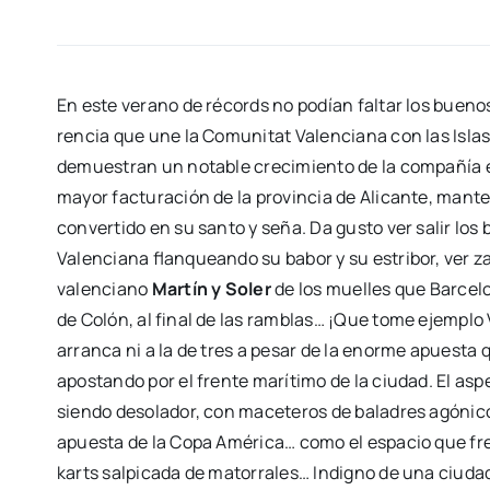
En este verano de récords no podían fal­tar los bue­n
ren­cia que une la Comu­ni­tat Valen­cia­na con las Islas 
demues­tran un nota­ble cre­ci­mien­to de la com­pa­ñía 
mayor fac­tu­ra­ción de la pro­vin­cia de Ali­can­te, man­
con­ver­ti­do en su san­to y seña. Da gus­to ver salir los
Valen­cia­na flan­quean­do su babor y su estri­bor, ver z
valen­ciano
Mar­tín y Soler
de los mue­lles que Bar­­ce­­l
de Colón, al final de las ram­blas… ¡Que tome ejem­plo Va
arran­ca ni a la de tres a pesar de la enor­me apues­ta
apos­tan­do por el fren­te marí­ti­mo de la ciu­dad. El asp
sien­do deso­la­dor, con mace­te­ros de bala­dres agó­ni
apues­ta de la Copa Amé­ri­ca… como el espa­cio que fre
karts sal­pi­ca­da de mato­rra­les… Indigno de una ciu­