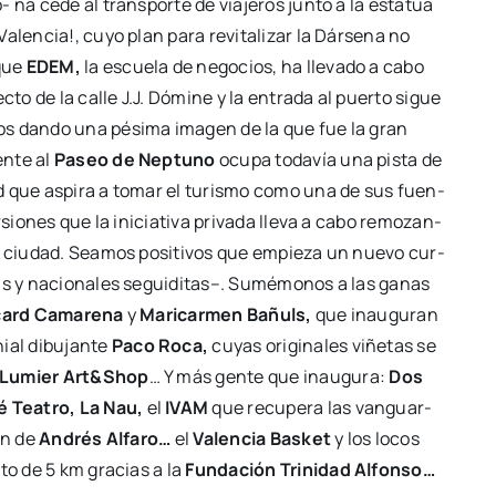
o- na cede al trans­por­te de via­je­ros jun­to a la esta­tua
len­cia!, cuyo plan para revi­ta­li­zar la Dár­se­na no
 que
EDEM,
la escue­la de nego­cios, ha lle­va­do a cabo
ec­to de la calle J.J. Dómi­ne y la entra­da al puer­to sigue
­cos dan­do una pési­ma ima­gen de la que fue la gran
n­te al
Paseo de Nep­tuno
ocu­pa toda­vía una pis­ta de
dad que aspi­ra a tomar el turis­mo como una de sus fuen­
io­nes que la ini­cia­ti­va pri­va­da lle­va a cabo remo­zan­
la ciu­dad. Sea­mos posi­ti­vos que empie­za un nue­vo cur­
gas y nacio­na­les segui­di­tas–. Sumé­mo­nos a las ganas
card Cama­re­na
y
Mari­car­men Bañuls,
que inau­gu­ran
ial dibu­jan­te
Paco Roca,
cuyas ori­gi­na­les viñe­tas se
a Lumier Art&Shop
… Y más gen­te que inau­gu­ra:
Dos
é Tea­tro, La Nau,
el
IVAM
que recu­pe­ra las van­guar­
ión de
Andrés Alfa­ro…
el
Valen­cia Bas­ket
y los locos
i­to de 5 km gra­cias a la
Fun­da­ción Tri­ni­dad Alfon­so…