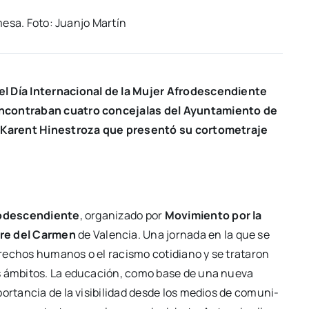
mesa. Foto: Juan­jo Mar­tín
l Día Inter­na­cio­nal de la Mujer Afro­des­cen­dien­te
con­tra­ban cua­tro con­ce­ja­las del Ayun­ta­mien­to de
 Karent Hines­tro­za que pre­sen­tó su cor­to­me­tra­je
o­des­cen­dien­te
, orga­ni­za­do por
Movi­mien­to por la
re del Car­men
de Valen­cia. Una jor­na­da en la que se
re­chos huma­nos o el racis­mo coti­diano y se tra­ta­ron
os ámbi­tos. La edu­ca­ción, como base de una nue­va
or­tan­cia de la visi­bi­li­dad des­de los medios de comu­ni­