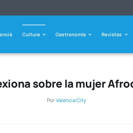
en­cià
Cul­tu­ra
Gas­tro­no­mía
Revis­tas
lexiona sobre la mujer Afr
Por
Valen­cia City