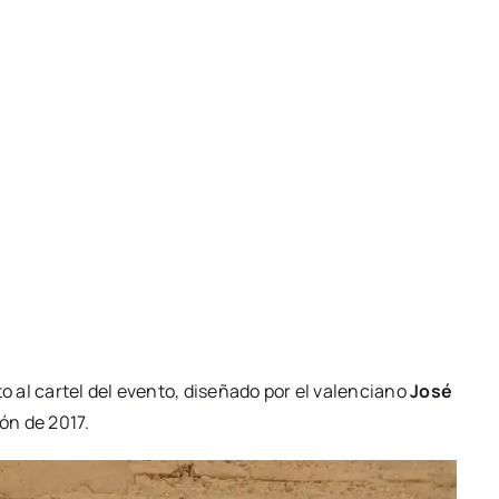
n­to al car­tel del even­to, dise­ña­do por el valen­ciano
José
ión de 2017.