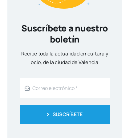
Suscríbete a nuestro
boletín
Reci­be toda la actua­li­dad en cul­tu­ra y
ocio, de la ciu­dad de Valen­cia
SUSCRÍBETE