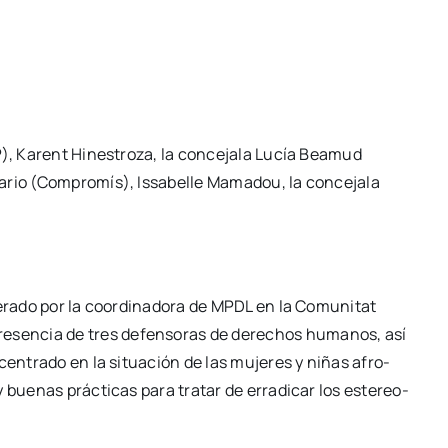
P), Karent Hines­tro­za, la con­ce­ja­la Lucía Bea­mud
a­rio (Com­pro­mís), Issa­be­lle Mama­dou, la con­ce­ja­la
­ra­do por la coor­di­na­do­ra de MPDL en la Comu­ni­tat
pre­sen­cia de tres defen­so­ras de dere­chos huma­nos, así
cen­tra­do en la situa­ción de las muje­res y niñas afro­
 bue­nas prác­ti­cas para tra­tar de erra­di­car los este­reo­