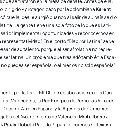
as que se tra­ta­ron en la mesa de deba­te. Antes de ella,
­do, diri­gi­do y pro­ta­go­ni­za­do por la colom­bia­na
Karent
i­có que la idea le sur­gió cuan­do al salir de su país se dio
la­ti­na. La gen­te tie­ne una sola foto de lo que es Lati­
sa­rio “imple­men­tar opor­tu­ni­da­des y reco­no­cer­nos en
epre­sen­ta­ti­vi­dad”. En el cor­to “Black or Lati­na” se ve
pesar de su talen­to, por­que al ser afro­la­ti­na no repre­
 de ser lati­na. Un pro­ble­ma que tras­la­dó tam­bién a Espa­
 no pue­des ser espa­ño­la, o al menos no solo espa­ño­la”.
­mien­to por la Paz – MPDL, en cola­bo­ra­ción con la Con­
­ra­li­tat Valen­cia­na, la Red Euro­pea de Per­so­nas Afro­des­
el Dece­nio Afro en Espa­ña y la Agen­cia de Comu­ni­ca­
e­ja­las del Ayun­ta­mien­to de Valen­cia:
Mai­te Ibá­ñez
 y
Pau­la Llo­bet
(Par­ti­do Popu­lar), quie­nes refle­xio­na­