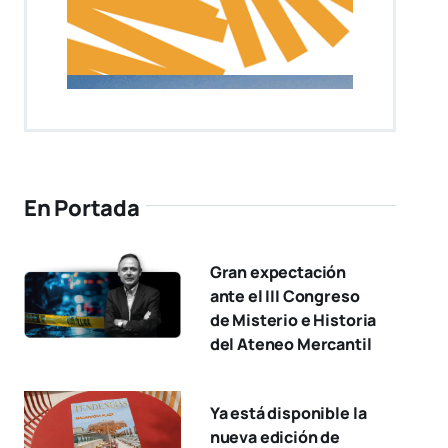
En Portada
Gran expectación
ante el III Congreso
de Misterio e Historia
del Ateneo Mercantil
Ya está disponible la
nueva edición de