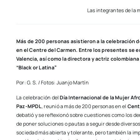
Las inte­gran­tes de la 
Más de 200 per­so­nas asis­tie­ron a la cele­bra­ción de
en el Cen­tre del Car­men. Entre los pre­sen­tes se en
Valen­cia, así como la direc­to­ra y actriz colom­bia­na
“Black or Lati­na”
Por: G. S. / Fotos: Juan­jo Mar­tín
La cele­bra­ción del
Día Inter­na­cio­nal de la Mujer Afr
Paz-MPDL
, reu­nió a más de 200 per­so­nas en el
Cen­t
deba­tió y se refle­xio­nó sobre cues­tio­nes como los de
de poner solu­cio­nes o pau­tas a seguir des­de diver­s
socie­dad más abier­ta y tole­ran­te, pero tam­bién la imp