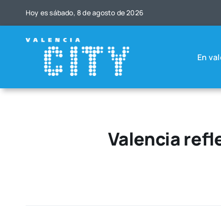
Saltar
Hoy es sába­do, 8 de agos­to de 2026
al
contenido
En val
Valencia ref