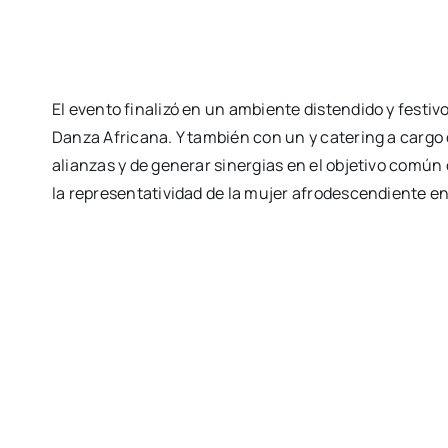
El even­to fina­li­zó en un ambien­te dis­ten­di­do y fes­ti­
Dan­za Afri­ca­na. Y tam­bién con un y cate­ring a car­go
alian­zas y de gene­rar siner­gias en el obje­ti­vo común d
la repre­sen­ta­ti­vi­dad de la mujer afro­des­cen­dien­te 