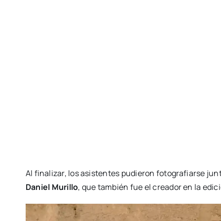
Al fina­li­zar, los asis­ten­tes pudie­ron foto­gra­fiar­se ju
Daniel Muri­llo
, que tam­bién fue el crea­dor en la edi­c