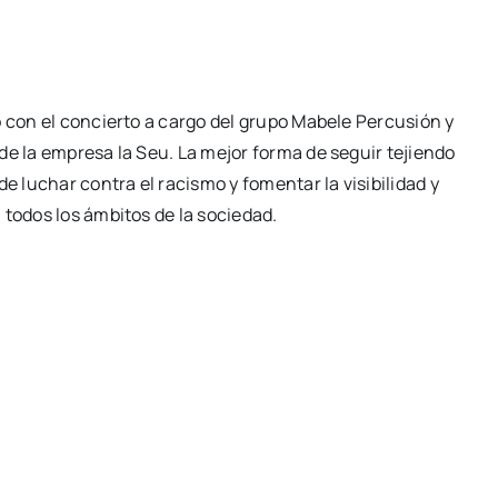
vo con el con­cier­to a car­go del gru­po Mabe­le Per­cu­sión y
 de la empre­sa la Seu. La mejor for­ma de seguir tejien­do
e luchar con­tra el racis­mo y fomen­tar la visi­bi­li­dad y
en todos los ámbi­tos de la socie­dad.