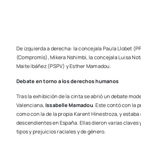
De izquier­da a dere­cha: la con­ce­ja­la Pau­la Llo­bet (P
(Com­pro­mís), Mike­ra Nshim­bi, la con­ce­ja­la Lui­sa Not
Mai­te Ibá­ñez (PSPV) y Esther Mama­dou.
Deba­te en torno a los dere­chos huma­nos
Tras la exhi­bi­ción de la cin­ta se abrió un deba­te mode
Valen­cia­na,
Issa­be­lle Mama­dou
. Este con­tó con la 
como con la de la pro­pia Karent Hines­tro­za, y esta­ba 
des­cen­dien­tes en Espa­ña. Ellas die­ron varias cla­ves y
ti­pos y pre­jui­cios racia­les y de géne­ro.