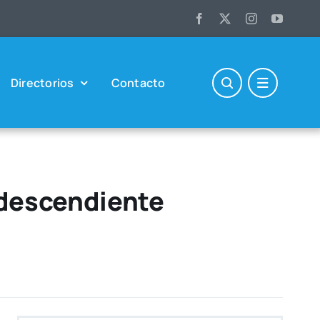
Direc­to­rios
Con­tac­to
odescendiente