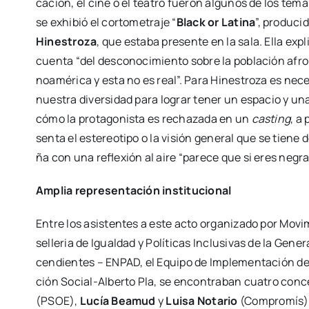
ca­ción, el cine o el tea­tro fue­ron algu­nos de los tem
se exhi­bió el cor­to­me­tra­je “
Black or Lati­na
”, pro­du­ci
Hines­tro­za
, que esta­ba pre­sen­te en la sala. Ella expl
cuen­ta “del des­co­no­ci­mien­to sobre la pobla­ción afro­
noa­mé­ri­ca y esta no es real”. Para Hines­tro­za es nece­
nues­tra diver­si­dad para lograr tener un espa­cio y una r
cómo la pro­ta­go­nis­ta es recha­za­da en un
cas­ting
, a 
sen­ta el este­reo­ti­po o la visión gene­ral que se tie­ne
ña con una refle­xión al aire “pare­ce que si eres negra
Amplia repre­sen­ta­ción ins­ti­tu­cio­nal
Entre los asis­ten­tes a este acto orga­ni­za­do por Movi
se­lle­ria de Igual­dad y Polí­ti­cas Inclu­si­vas de la Gene
cen­dien­tes – ENPAD, el Equi­po de Imple­men­ta­ción d
ción Social-Albe­r­­to Pla, se encon­tra­ban cua­tro con­c
(PSOE),
Lucía Bea­mud
y
Lui­sa Nota­rio
(Com­pro­mís)