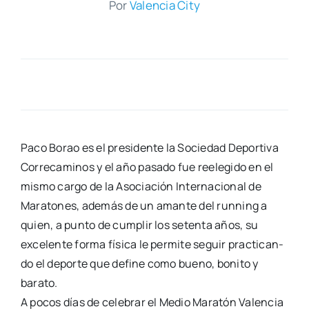
Por
Valen­cia City
Paco Borao es el pre­si­den­te la Socie­dad Depor­ti­va
Corre­ca­mi­nos y el año pasa­do fue reele­gi­do en el
mis­mo car­go de la Aso­cia­ción Inter­na­cio­nal de
Mara­to­nes, ade­más de un aman­te del run­ning a
quien, a pun­to de cum­plir los seten­ta años, su
exce­len­te for­ma físi­ca le per­mi­te seguir prac­ti­can­
do el depor­te que defi­ne como bueno, boni­to y
bara­to.
A pocos días de cele­brar el Medio Mara­tón Valen­cia