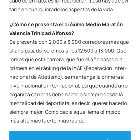
cabo de un rato, es la frus­tra­ción. Y eso hay que evi­
tar­lo en cual­quie­ra­de los aspec­tos de la vida.
¿Cómo se pre­sen­ta el pró­xi­mo Medio Mara­tón
Valen­cia Tri­ni­dad Alfon­so?
Se pre­sen­ta con 2.000 a 3.000 corre­do­res más que
el año pasa­do, sere­mos unos 12.500 a 13.000. Que­
re­mos que esta carre­ra, que fue el año pasa­do la
pri­me­ra en el rán­king de la IAAF (Fede­ra­ción Inter­
na­cio­nal de Atle­tis­mo), se man­ten­ga la pri­me­ra a
nivel nacio­nal e inter­na­cio­nal, por­que cuan­do uno
orga­ni­za carre­ras debe hacer­lo siem­pre des­de la
men­ta­li­dad del depor­tis­ta, es decir, que­rer hacer­lo
siem­pre mejor. Como decía aquel lema olím­pi­co:
más alto,más fuer­te, más rápi­do.