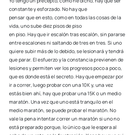
Yo ten­go un pre­cep­to, como he dicho, hay que ser
cons­tan­te y esfor­za­do. No hay que
pen­sar que en esto, como en todas las cosas de la
vida, uno sube diez pisos de piso
en piso. Hay que ir esca­lón tras esca­lón, sin parar­se
entre esca­lo­nes ni sal­tan­do de tres en tres. Si uno
quie­re subir más de lo debi­do, se lesio­na­rá y ten­drá
que parar. El esfuer­zo y la cons­tan­cia pre­vie­nen de
lesio­nes y per­mi­ten ver los pro­gre­sos poco a poco,
que es don­de está el secre­to. Hay que empe­zar por
ir a correr, lue­go pro­bar con una 10K y, una vez
estás bien ahí, hay que pro­bar una 15K o un medio
mara­tón. Una vez que uno está tran­qui­lo en el
medio mara­tón, se pue­de pro­bar el mara­tón. No
vale la pena inten­tar correr un mara­tón si uno no
está pre­pa­ra­do por­que, lo úni­co que le espe­ra al