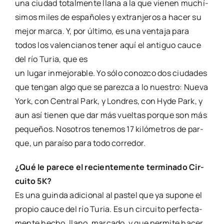
una ciu­dad total­men­te lla­na a la que vie­nen muchí­
si­mos miles de espa­ño­les y extran­je­ros a hacer su
mejor mar­ca. Y, por últi­mo, es una ven­ta­ja para
todos los valen­cia­nos tener aquí el anti­guo cau­ce
del río Turia, que es
un lugar inme­jo­ra­ble. Yo sólo conoz­co dos ciu­da­des
que ten­gan algo que se parez­ca a lo nues­tro: Nue­va
York, con Cen­tral Park, y Lon­dres, con Hyde Park, y
aun así tie­nen que dar más vuel­tas por­que son más
peque­ños. Noso­tros tene­mos 17 kiló­me­tros de par­
que, un paraí­so para todo corre­dor.
¿Qué le pare­ce el recien­te­men­te ter­mi­na­do Cir­
cui­to 5K?
Es una guin­da adi­cio­nal al pas­tel que ya supo­ne el
pro­pio cau­ce del río Turia. Es un cir­cui­to per­fec­ta­
men­te hecho, llano, mar­ca­do, y que per­mi­te hacer