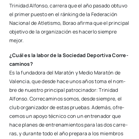
Tri­ni­dad Alfon­so, carre­ra que el año pasa­do obtu­vo
el pri­mer pues­to en el rán­king de la Fede­ra­ción
Nacio­nal de Atle­tis­mo, Borao afir­ma que el prin­ci­pal
obje­ti­vo de la orga­ni­za­ción es hacer­lo siem­pre
mejor.
¿Cuál es la labor de la Socie­dad Depor­ti­va
Corre­
ca­mi­nos?
Es la fun­da­do­ra del Mara­tón y Medio Mara­tón de
Valen­cia, que des­de hace unos años toma el nom­
bre de nues­tro prin­ci­pal patro­ci­na­dor: Tri­ni­dad
Alfon­so. Corre­ca­mi­nos somos, des­de siem­pre, el
club orga­ni­za­dor de estas prue­bas. Ade­más, ofre­
ce­mos un apo­yo téc­ni­co con un entre­na­dor que
hace pla­nes de entre­na­mien­tos para las dos carre­
ras, y duran­te todo el año pre­pa­ra a los miem­bros