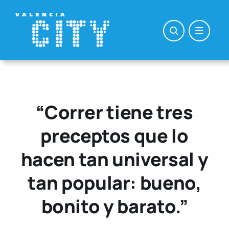
Saltar
al
contenido
“Correr tiene tres
preceptos que lo
hacen tan universal y
tan popular: bueno,
bonito y barato.”