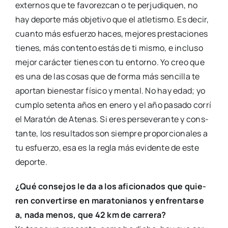
exter­nos que te favo­rez­can o te per­ju­di­quen, no
hay depor­te más obje­ti­vo que el atle­tis­mo. Es decir,
cuan­to más esfuer­zo haces, mejo­res pres­ta­cio­nes
tie­nes, más con­ten­to estás de ti mis­mo, e inclu­so
mejor carác­ter tie­nes con tu entorno. Yo creo que
es una de las cosas que de for­ma más sen­ci­lla te
apor­tan bien­es­tar físi­co y men­tal. No hay edad; yo
cum­plo seten­ta años en enero y el año pasa­do corrí
el Mara­tón de Ate­nas. Si eres per­se­ve­ran­te y cons­
tan­te, los resul­ta­dos son siem­pre pro­por­cio­na­les a
tu esfuer­zo, esa es la regla más evi­den­te de este
depor­te.
¿Qué con­se­jos le da a los afi­cio­na­dos que quie­
ren con­ver­tir­se en mara­to­nia­nos y enfren­tar­se
a, nada menos, que 42 km de carre­ra?