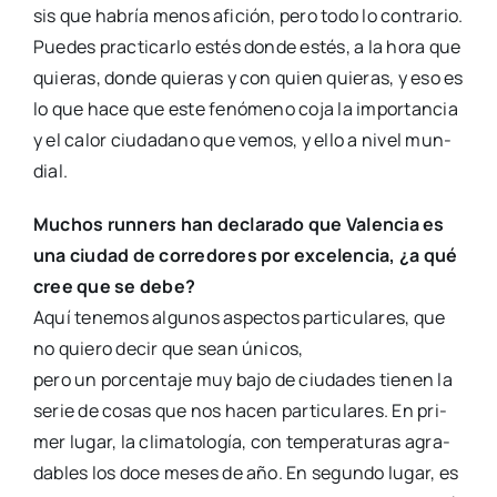
sis que habría menos afi­ción, pero todo lo con­tra­rio.
Pue­des prac­ti­car­lo estés don­de estés, a la hora que
quie­ras, don­de quie­ras y con quien quie­ras, y eso es
lo que hace que este fenó­meno coja la impor­tan­cia
y el calor ciu­da­dano que vemos, y ello a nivel mun­
dial.
Muchos run­ners han decla­ra­do que Valen­cia es
una ciu­dad de corre­do­res por exce­len­cia, ¿a qué
cree que se debe?
Aquí tene­mos algu­nos aspec­tos par­ti­cu­la­res, que
no quie­ro decir que sean úni­cos,
pero un por­cen­ta­je muy bajo de ciu­da­des tie­nen la
serie de cosas que nos hacen par­ti­cu­la­res. En pri­
mer lugar, la cli­ma­to­lo­gía, con tem­pe­ra­tu­ras agra­
da­bles los doce meses de año. En segun­do lugar, es