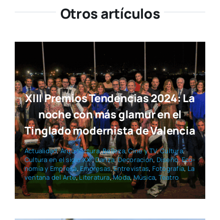
Otros artículos
XIII Premios Tendencias 2024: La
noche con más glamur en el
Tinglado modernista de Valencia
Actua­li­dad
,
Arqui­tec­tu­ra
,
Belle­za
,
Cine y TV
,
Cul­tu­ra
,
Cul­tu­ra en el siglo XXI
,
Dan­za
,
Deco­ra­ción
,
Dise­ño
,
Eco­
no­mía y Empre­sa
,
Empre­sas
,
Entre­vis­tas
,
Foto­gra­fía
,
La
ven­ta­na del Arte
,
Lite­ra­tu­ra
,
Moda
,
Músi­ca
,
Tea­tro