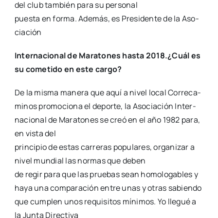
del club tam­bién para su per­so­nal
pues­ta en for­ma. Ade­más, es Pre­si­den­te de la Aso­
cia­ción
Inter­na­cio­nal de Mara­to­nes has­ta 2018.¿Cuál es
su come­ti­do en este car­go?
De la mis­ma mane­ra que aquí a nivel local Corre­ca­
mi­nos pro­mo­cio­na el depor­te, la Aso­cia­ción Inter­
na­cio­nal de Mara­to­nes se creó en el año 1982 para,
en vis­ta del
prin­ci­pio de estas carre­ras popu­la­res, orga­ni­zar a
nivel mun­dial las nor­mas que deben
de regir para que las prue­bas sean homo­lo­ga­bles y
haya una com­pa­ra­ción entre unas y otras sabien­do
que cum­plen unos requi­si­tos míni­mos. Yo lle­gué a
la Jun­ta Direc­ti­va