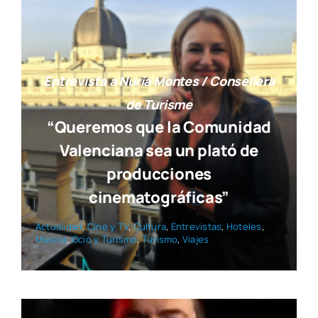
Entrevista a Nuria Montes / Consellera
de Turisme
“Queremos que la Comunidad
Valenciana sea un plató de
producciones
cinematográficas”
Actua­li­dad
,
Cine y TV
,
Cul­tu­ra
,
Entre­vis­tas
,
Hote­les
,
Músi­ca
,
Ocio y Turis­mo
,
Turis­mo
,
Via­jes