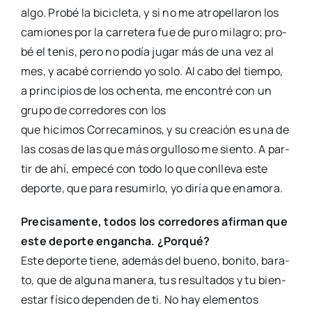
algo. Pro­bé la bici­cle­ta, y si no me atro­pe­lla­ron los
camio­nes por la carre­te­ra fue de puro mila­gro; pro­
bé el tenis, pero no podía jugar más de una vez al
mes, y aca­bé corrien­do yo solo. Al cabo del tiem­po,
a prin­ci­pios de los ochen­ta, me encon­tré con un
gru­po de corre­do­res con los
que hici­mos Corre­ca­mi­nos, y su crea­ción es una de
las cosas de las que más orgu­llo­so me sien­to. A par­
tir de ahí, empe­cé con todo lo que con­lle­va este
depor­te, que para resu­mir­lo, yo diría que ena­mo­ra.
Pre­ci­sa­men­te, todos los corre­do­res afir­man que
este depor­te engan­cha. ¿Por­qué?
Este depor­te tie­ne, ade­más del bueno, boni­to, bara­
to, que de algu­na mane­ra, tus resul­ta­dos y tu bien­
es­tar físi­co depen­den de ti. No hay ele­men­tos