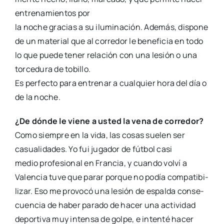
entre­na­mien­tos por
la noche gra­cias a su ilu­mi­na­ción. Ade­más, dis­po­ne
de un mate­rial que al corre­dor le bene­fi­cia en todo
lo que pue­de tener rela­ción con una lesión o una
tor­ce­du­ra de tobi­llo.
Es per­fec­to para entre­nar a cual­quier hora del día o
de la noche.
¿De dón­de le vie­ne a usted la vena de corre­dor?
Como siem­pre en la vida, las cosas sue­len ser
casua­li­da­des. Yo fui juga­dor de fút­bol casi
medio pro­fe­sio­nal en Fran­cia, y cuan­do vol­ví a
Valen­cia tuve que parar por­que no podía com­pa­ti­bi­
li­zar. Eso me pro­vo­có una lesión de espal­da con­se­
cuen­cia de haber para­do de hacer una acti­vi­dad
depor­ti­va muy inten­sa de gol­pe, e inten­té hacer