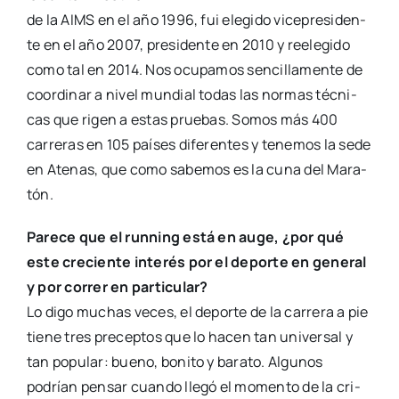
de la AIMS en el año 1996, fui ele­gi­do vice­pre­si­den­
te en el año 2007, pre­si­den­te en 2010 y reele­gi­do
como tal en 2014. Nos ocu­pa­mos sen­ci­lla­men­te de
coor­di­nar a nivel mun­dial todas las nor­mas téc­ni­
cas que rigen a estas prue­bas. Somos más 400
carre­ras en 105 paí­ses dife­ren­tes y tene­mos la sede
en Ate­nas, que como sabe­mos es la cuna del Mara­
tón.
Pare­ce que el run­ning está en auge, ¿por qué
este cre­cien­te inte­rés por el depor­te en gene­ral
y por correr en par­ti­cu­lar?
Lo digo muchas veces, el depor­te de la carre­ra a pie
tie­ne tres pre­cep­tos que lo hacen tan uni­ver­sal y
tan popu­lar: bueno, boni­to y bara­to. Algu­nos
podrían pen­sar cuan­do lle­gó el momen­to de la cri­