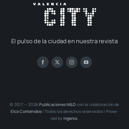
El pul­so de la ciu­dad en nues­tra revis­ta
© 2017 — 2026
Publi­ca­cio­nes M&D
con la cola­bo­ra­ción de
Elca Con­te­ni­dos
| Todos los dere­chos reser­va­dos | Powe­
red by
inge­nia.