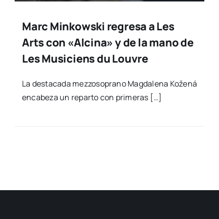
Marc Minkowski regresa a Les
Arts con «Alcina» y de la mano de
Les Musiciens du Louvre
La des­ta­ca­da mez­zo­so­prano Mag­da­le­na Kože­ná
enca­be­za un repar­to con pri­me­ras […]