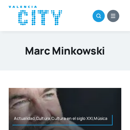
Saltar
al
contenido
Marc Minkowski
Actualidad,Cultura,Cultura en el siglo XXI,Música