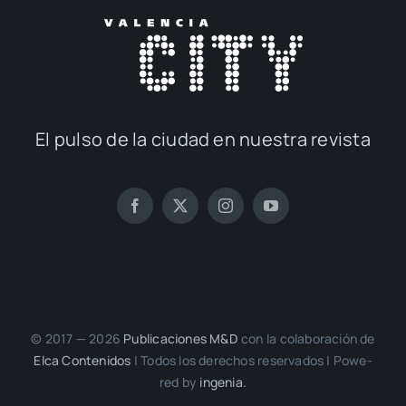
El pul­so de la ciu­dad en nues­tra revis­ta
© 2017 — 2026
Publi­ca­cio­nes M&D
con la cola­bo­ra­ción de
Elca Con­te­ni­dos
| Todos los dere­chos reser­va­dos | Powe­
red by
inge­nia.