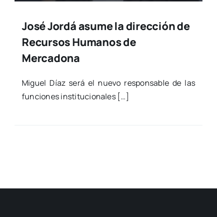
José Jordá asume la dirección de
Recursos Humanos de
Mercadona
Miguel Díaz será el nue­vo res­pon­sa­ble de las
fun­cio­nes ins­ti­tu­cio­na­les […]