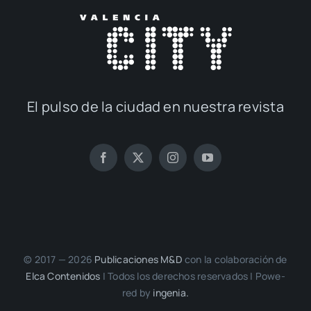
El pul­so de la ciu­dad en nues­tra revis­ta
© 2017 — 2026
Publi­ca­cio­nes M&D
con la cola­bo­ra­ción de
Elca Con­te­ni­dos
| Todos los dere­chos reser­va­dos | Powe­
red by
inge­nia.