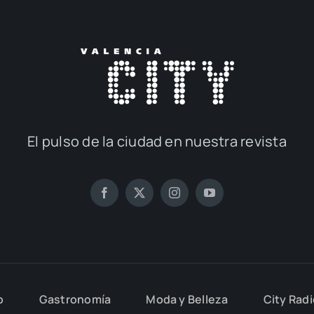
El pul­so de la ciu­dad en nues­tra revis­ta
o
Gas­tro­no­mía
Moda y Belle­za
City Rad