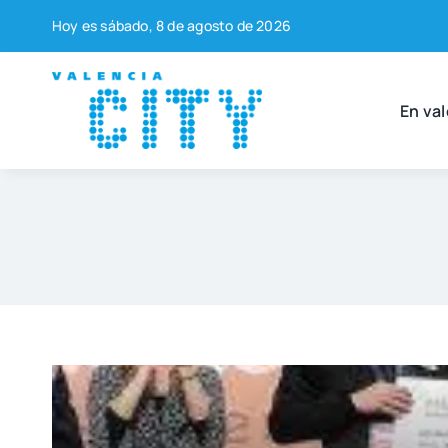
Saltar
Hoy es sába­do, 8 de agos­to de 2026
al
contenido
En val