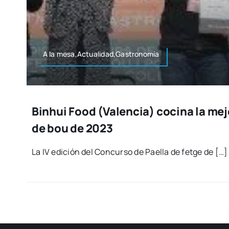
A la mesa,Actualidad,Gastronomía
Binhui Food (Valencia) cocina la mej
de bou de 2023
La IV edi­ción del Con­cur­so de Pae­lla de fet­ge de […]