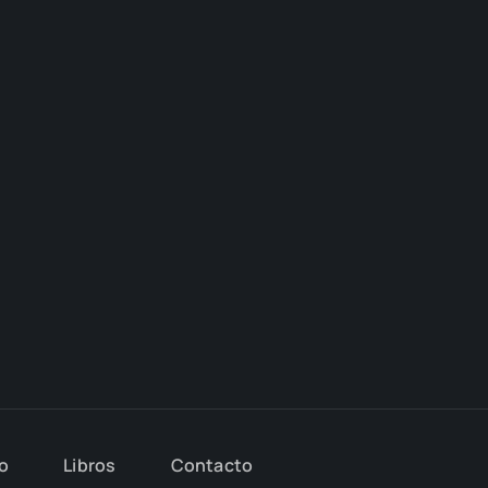
io
Libros
Con­tac­to