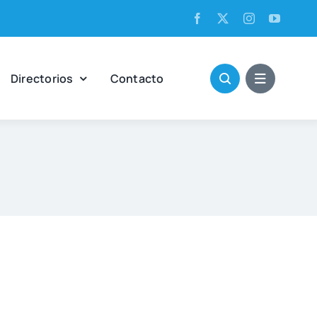
Direc­to­rios
Con­tac­to