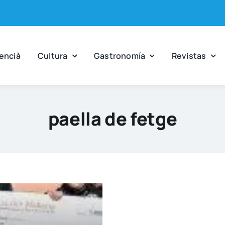
en­cià
Cul­tu­ra
Gas­tro­no­mía
Revis­tas
paella de fetge