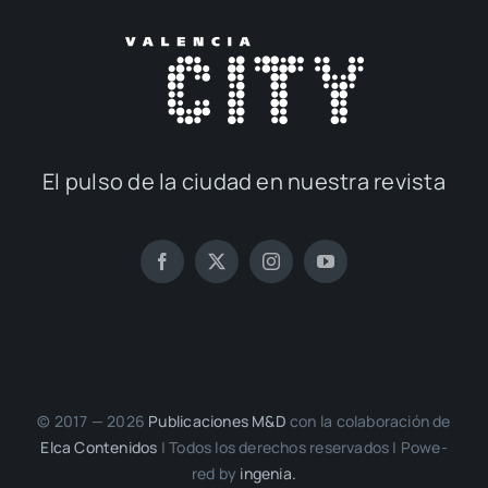
El pul­so de la ciu­dad en nues­tra revis­ta
© 2017 — 2026
Publi­ca­cio­nes M&D
con la cola­bo­ra­ción de
Elca Con­te­ni­dos
| Todos los dere­chos reser­va­dos | Powe­
red by
inge­nia.