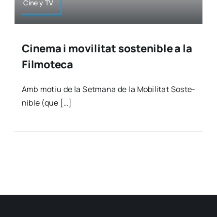
Cine y TV
Cinema i movilitat sostenible a la
Filmoteca
Amb motiu de la Set­ma­na de la Mobi­li­tat Sos­te­
ni­ble (que […]