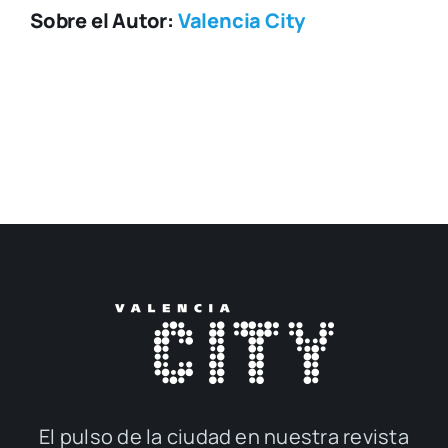
Sobre el Autor:
Valencia City
El pul­so de la ciu­dad en nues­tra revis­ta