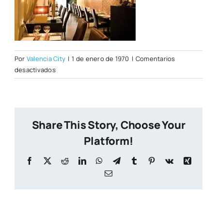
Por
Valencia City
|
1 de enero de 1970
|
Comentarios
en
desactivados
Antlaya.jpg
Share This Story, Choose Your
Platform!
Facebook
X
Reddit
LinkedIn
WhatsApp
Telegram
Tumblr
Pinterest
Vk
Xing
Correo
electrónico