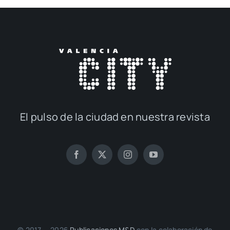
El pul­so de la ciu­dad en nues­tra revis­ta
© 2017 — 2026
Publi­ca­cio­nes M&D
con la cola­bo­ra­ción de