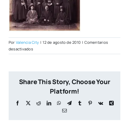
Por
Valencia City
|
12 de agosto de 2010
|
Comentarios
en
desactivados
jardines3.jpg
Share This Story, Choose Your
Platform!
Facebook
X
Reddit
LinkedIn
WhatsApp
Telegram
Tumblr
Pinterest
Vk
Xing
Correo
electrónico