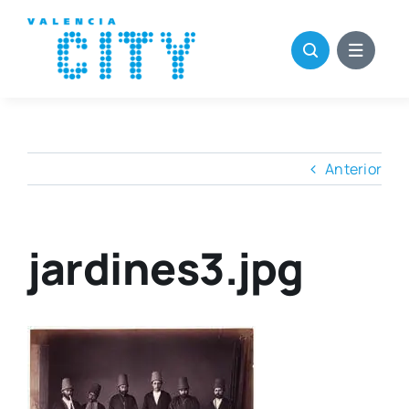
Saltar
al
contenido
Anterior
jardines3.jpg