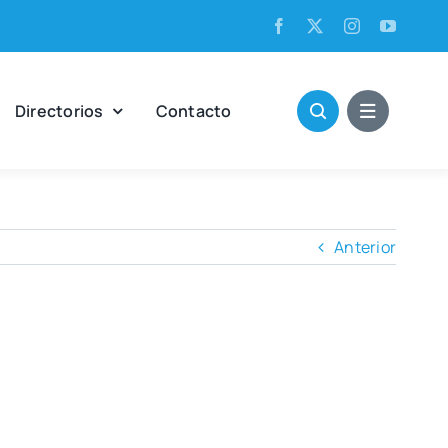
Direc­to­rios
Con­tac­to
Anterior