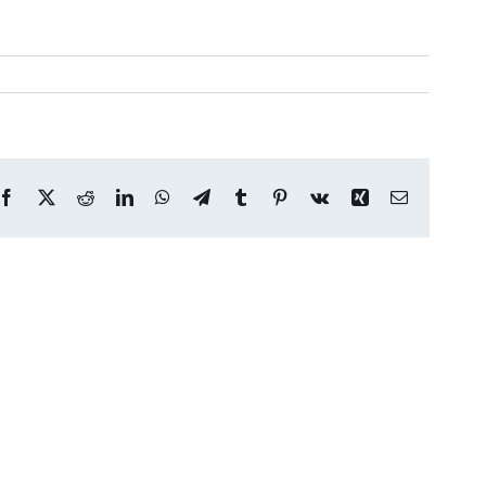
Facebook
X
Reddit
LinkedIn
WhatsApp
Telegram
Tumblr
Pinterest
Vk
Xing
Correo
electrónico