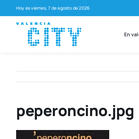
Saltar
Hoy es vier­nes, 7 de agos­to de 2026
al
contenido
En val
peperoncino.jpg