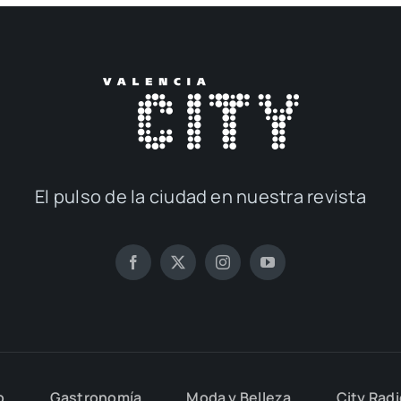
El pul­so de la ciu­dad en nues­tra revis­ta
o
Gas­tro­no­mía
Moda y Belle­za
City Rad