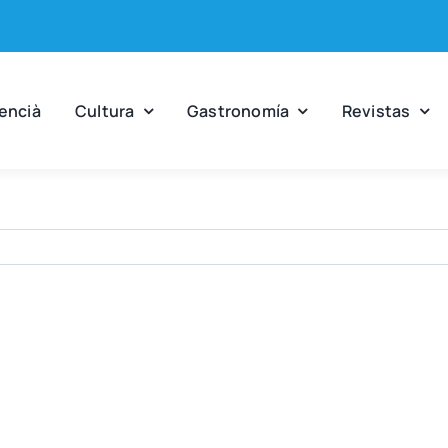
en­cià
Cul­tu­ra
Gas­tro­no­mía
Revis­tas