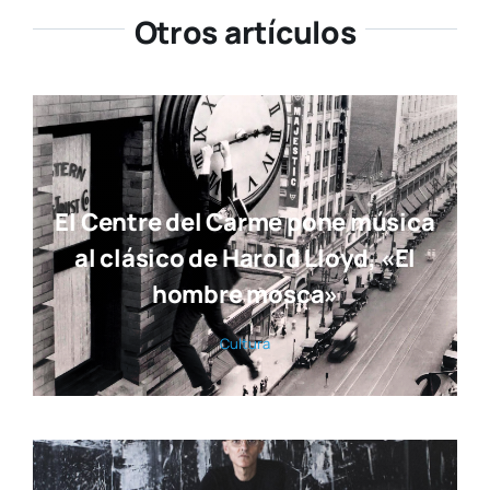
Otros artículos
El Centre del Carme pone música
al clásico de Harold Lloyd, «El
hombre mosca»
Cul­tu­ra