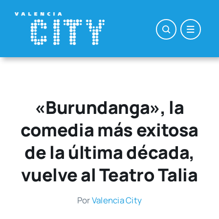
Saltar
al
contenido
«Burundanga», la
comedia más exitosa
de la última década,
vuelve al Teatro Talia
Por
Valen­cia City