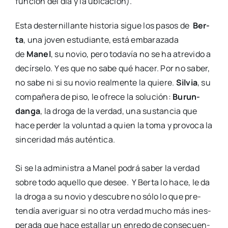
fun­ción del día y la ubi­ca­ción).
Esta des­ter­ni­llan­te his­to­ria sigue los pasos de
Ber­
ta
, una joven estu­dian­te, está emba­ra­za­da
de
Manel
, su novio, pero toda­vía no se ha atre­vi­do a
decír­se­lo. Y es que no sabe qué hacer. Por no saber,
no sabe ni si su novio real­men­te la quie­re.
Sil­via
, su
com­pa­ñe­ra de piso, le ofre­ce la solu­ción:
Burun­
dan­ga
, la dro­ga de la ver­dad, una sus­tan­cia que
hace per­der la volun­tad a quien la toma y pro­vo­ca la
sin­ce­ri­dad más autén­ti­ca.
Si se la admi­nis­tra a Manel podrá saber la ver­dad
sobre todo aque­llo que desee. Y Ber­ta lo hace, le da
la dro­ga a su novio y des­cu­bre no sólo lo que pre­
ten­día ave­ri­guar si no otra ver­dad mucho más ines­
pe­ra­da que hace esta­llar un enre­do de con­se­cuen­