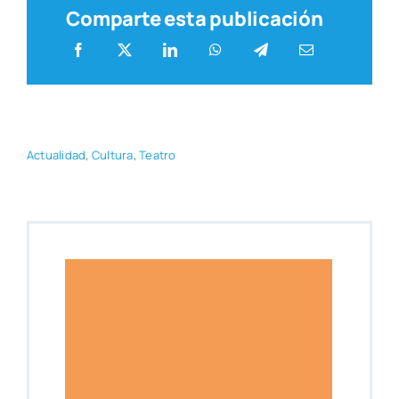
Comparte esta publicación
Actua­li­dad
,
Cul­tu­ra
,
Tea­tro