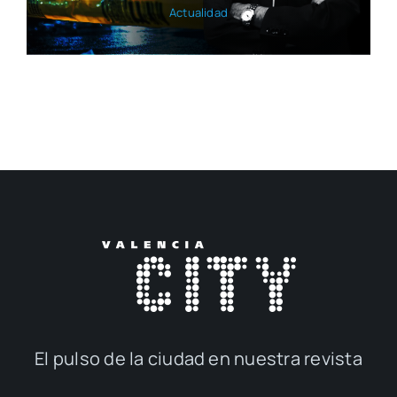
Actua­li­dad
El pul­so de la ciu­dad en nues­tra revis­ta