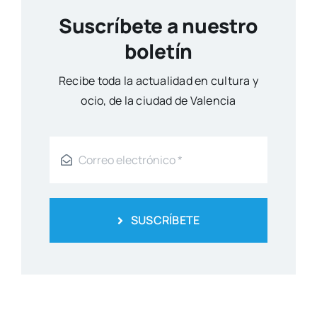
Suscríbete a nuestro
boletín
Reci­be toda la actua­li­dad en cul­tu­ra y
ocio, de la ciu­dad de Valen­cia
SUSCRÍBETE