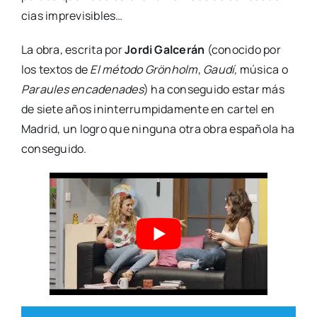
cias impre­vi­si­bles…
La obra, escri­ta por
Jor­di Gal­ce­rán
(cono­ci­do por
los tex­tos de
El méto­do Grönholm
,
Gau­dí,
músi­ca o
Para­ules enca­de­na­des
) ha con­se­gui­do estar más
de sie­te años inin­te­rrum­pi­da­men­te en car­tel en
Madrid, un logro que nin­gu­na otra obra espa­ño­la ha
con­se­gui­do.