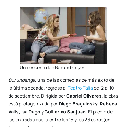
Una esce­na de «Burun­dan­ga».
Burun­dan­ga
, una de las come­dias de más éxi­to de
la últi­ma déca­da, regre­sa al
Tea­tro Talía
del 2 al 10
de sep­tiem­bre. Diri­gi­da por
Gabriel Oli­va­res
, la obra
está pro­ta­go­ni­za­da por
Die­go Bra­guinsky, Rebe­ca
Valls, Isa Dugo
y
Gui­ller­mo San­juan.
El pre­cio de
las entra­das osci­la entre los 15 y los 26 euros(en