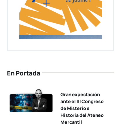
En Portada
Gran expectación
ante el III Congreso
de Misterio e
Historia del Ateneo
Mercantil