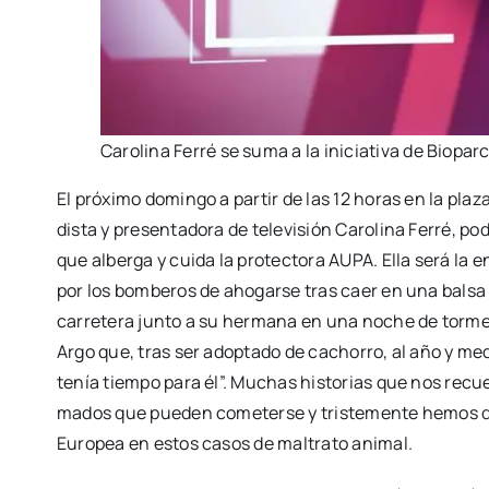
Caro­li­na Ferré se suma a la ini­cia­ti­va de Bio­pa
El pró­xi­mo domin­go a par­tir de las 12 horas en la pla­
dis­ta y pre­sen­ta­do­ra de tele­vi­sión Caro­li­na Ferré, 
que alber­ga y cui­da la pro­tec­to­ra AUPA. Ella será la 
por los bom­be­ros de aho­gar­se tras caer en una bal­sa
carre­te­ra jun­to a su her­ma­na en una noche de tor­men
Argo que, tras ser adop­ta­do de cacho­rro, al año y medi
tenía tiem­po para él”. Muchas his­to­rias que nos rec
ma­dos que pue­den come­ter­se y tris­te­men­te hemos d
Euro­pea en estos casos de mal­tra­to ani­mal.