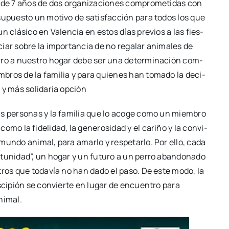
de 7 años de dos orga­ni­za­cio­nes com­pro­me­ti­das con
 supues­to un moti­vo de satis­fac­ción para todos los que
 un clá­si­co en Valen­cia en estos días pre­vios a las fies­
ciar sobre la impor­tan­cia de no rega­lar ani­ma­les de
perro a nues­tro hogar debe ser una deter­mi­na­ción com­
em­bros de la fami­lia y para quie­nes han toma­do la deci­
 y más soli­da­ria opción
s per­so­nas y la fami­lia que lo aco­ge como un miem­bro
o la fide­li­dad, la gene­ro­si­dad y el cari­ño y la con­vi­
un­do ani­mal, para amar­lo y res­pe­tar­lo. Por ello, cada
tu­ni­dad”, un hogar y un futu­ro a un perro aban­do­na­do
 otros que toda­vía no han dado el paso. De este modo, la
 Esci­pión se con­vier­te en lugar de encuen­tro para
ni­mal.