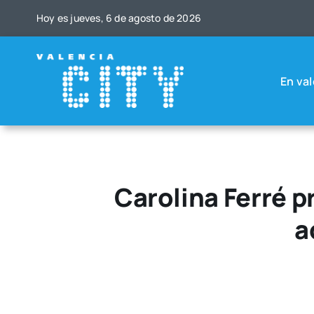
Saltar
Hoy es jue­ves, 6 de agos­to de 2026
al
contenido
En val
Carolina Ferré p
a