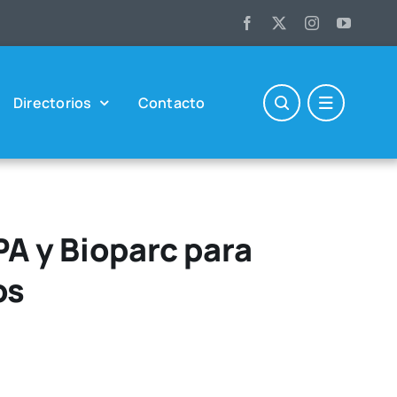
Direc­to­rios
Con­tac­to
PA y Bioparc para
os