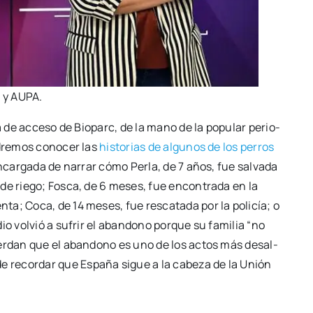
rc y AUPA.
za de acce­so de Bio­parc, de la mano de la popu­lar perio­
podre­mos cono­cer las
his­to­rias de algu­nos de los perros
encar­ga­da de narrar cómo Per­la, de 7 años, fue sal­va­da
 de rie­go; Fos­ca, de 6 meses, fue encon­tra­da en la
­ta; Coca, de 14 meses, fue res­ca­ta­da por la poli­cía; o
o vol­vió a sufrir el aban­dono por­que su fami­lia “no
uer­dan que el aban­dono es uno de los actos más des­al­
e recor­dar que Espa­ña sigue a la cabe­za de la Unión