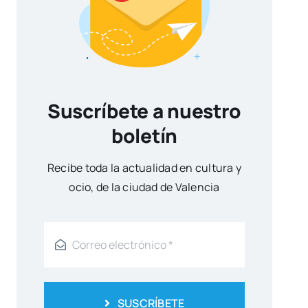
Suscríbete a nuestro
boletín
Reci­be toda la actua­li­dad en cul­tu­ra y
ocio, de la ciu­dad de Valen­cia
SUSCRÍBETE