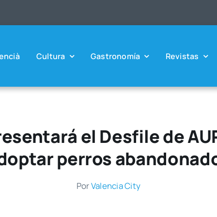
en­cià
Cul­tu­ra
Gas­tro­no­mía
Revis­tas
resentará el Desfile de AU
doptar perros abandonad
Por
Valen­cia City