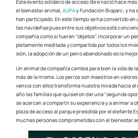
Este even­to soli­da­rio de acce­so libre nació hace más 
el bien­es­tar ani­mal,
AUPA
y Fun­da­ción Bio­parc, y ha
han par­ti­ci­pa­do. En este tiem­po se ha con­ver­ti­do en
tas navi­de­ñas pues entre sus obje­ti­vos está con­cien­
com­pa­ñía como si fue­ran “obje­tos”. Incor­po­rar un 
ple­ta­men­te medi­ta­da y com­par­ti­da por todos los mi
sión, la adop­ción de un perro aban­do­na­do es la mejor
Un ani­mal de com­pa­ñía cam­bia para bien la vida de la
más de la mis­ma. Los perros son maes­tros en valo­res com
ven­cia con ellos trans­for­ma nues­tra mira­da hacia el m
año las fami­lias que qui­sie­ron dar una “segun­da opor­
se acer­can a com­par­tir su expe­rien­cia y a ani­mar a
pla­za de acce­so al par­que pre­si­di­da por el ele­fan­te
muchas per­so­nas com­pro­me­ti­das con el bien­es­tar a