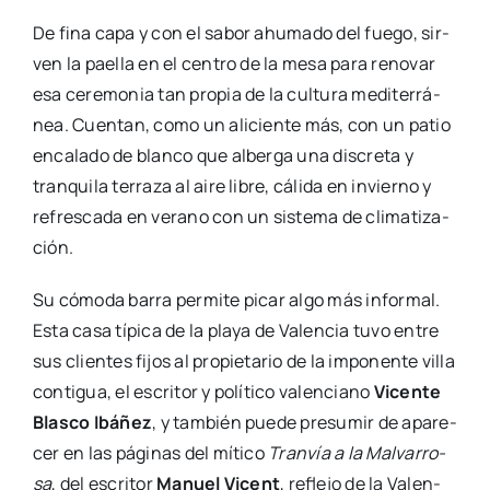
De fina capa y con el sabor ahu­ma­do del fue­go, sir­
ven la pae­lla en el cen­tro de la mesa para reno­var
esa cere­mo­nia tan pro­pia de la cul­tu­ra medi­te­rrá­
nea. Cuen­tan, como un ali­cien­te más, con un patio
enca­la­do de blan­co que alber­ga una dis­cre­ta y
tran­qui­la terra­za al aire libre, cáli­da en invierno y
refres­ca­da en verano con un sis­te­ma de cli­ma­ti­za­
ción.
Su cómo­da barra per­mi­te picar algo más infor­mal.
Esta casa típi­ca de la pla­ya de Valen­cia tuvo entre
sus clien­tes fijos al pro­pie­ta­rio de la impo­nen­te villa
con­ti­gua, el escri­tor y polí­ti­co valen­ciano
Vicen­te
Blas­co Ibá­ñez
, y tam­bién pue­de pre­su­mir de apa­re­
cer en las pági­nas del míti­co
Tran­vía a la Mal­va­rro­
sa
, del escri­tor
Manuel Vicent
, refle­jo de la Valen­