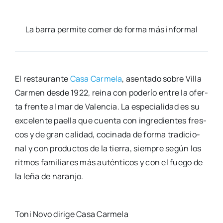
La barra per­mi­te comer de for­ma más infor­mal
El res­tau­ran­te
Casa Car­me­la
, asen­ta­do sobre Villa
Car­men des­de 1922, rei­na con pode­río entre la ofer­
ta fren­te al mar de Valen­cia. La espe­cia­li­dad es su
exce­len­te pae­lla que cuen­ta con ingre­dien­tes fres­
cos y de gran cali­dad, coci­na­da de for­ma tra­di­cio­
nal y con pro­duc­tos de la tie­rra, siem­pre según los
rit­mos fami­lia­res más autén­ti­cos y con el fue­go de
la leña de naran­jo.
Toni Novo diri­ge Casa Car­me­la