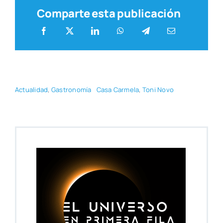
Comparte esta publicación
Actua­li­dad
,
Gas­tro­no­mía
Casa Car­me­la
,
Toni Novo