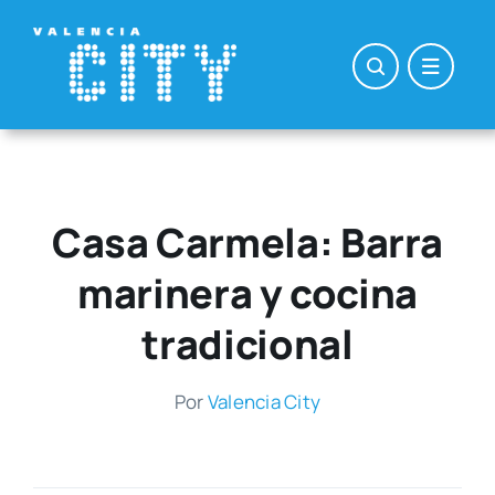
Saltar
al
contenido
Casa Carmela: Barra
marinera y cocina
tradicional
Por
Valen­cia City