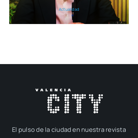
Actua­li­dad
El pul­so de la ciu­dad en nues­tra revis­ta