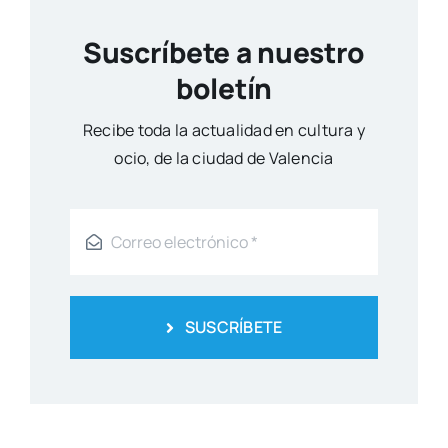
Suscríbete a nuestro
boletín
Reci­be toda la actua­li­dad en cul­tu­ra y
ocio, de la ciu­dad de Valen­cia
SUSCRÍBETE