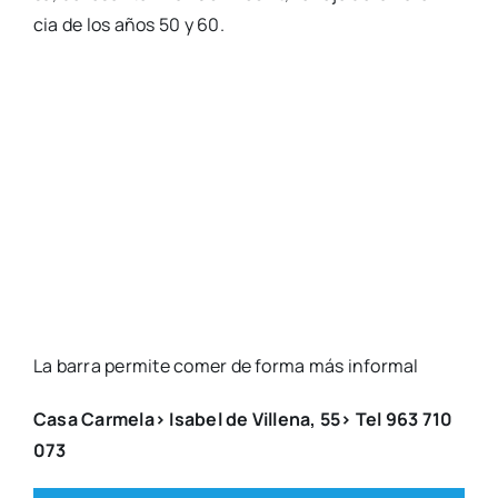
cia de los años 50 y 60.
La barra per­mi­te comer de for­ma más infor­mal
Casa Car­me­la> Isa­bel de Ville­na, 55> Tel 963 710
073