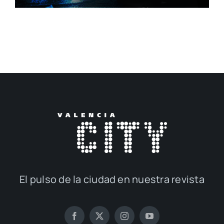
El pul­so de la ciu­dad en nues­tra revis­ta