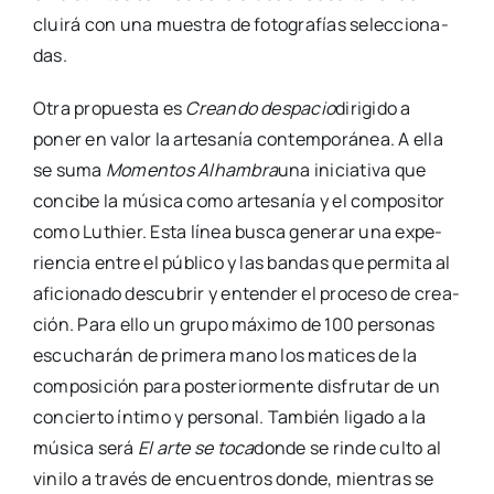
clui­rá con una mues­tra de foto­gra­fías selec­cio­na­
das.
Otra pro­pues­ta es
Crean­do des­pa­cio
diri­gi­do a
poner en valor la arte­sa­nía con­tem­po­rá­nea. A ella
se suma
Momen­tos Alham­bra
una ini­cia­ti­va que
con­ci­be la músi­ca como arte­sa­nía y el com­po­si­tor
como Luthier. Esta línea bus­ca gene­rar una expe­
rien­cia entre el públi­co y las ban­das que per­mi­ta al
afi­cio­na­do des­cu­brir y enten­der el pro­ce­so de crea­
ción. Para ello un gru­po máxi­mo de 100 per­so­nas
escu­cha­rán de pri­me­ra mano los mati­ces de la
com­po­si­ción para pos­te­rior­men­te dis­fru­tar de un
con­cier­to ínti­mo y per­so­nal. Tam­bién liga­do a la
músi­ca será
El arte se toca
don­de se rin­de cul­to al
vini­lo a tra­vés de encuen­tros don­de, mien­tras se