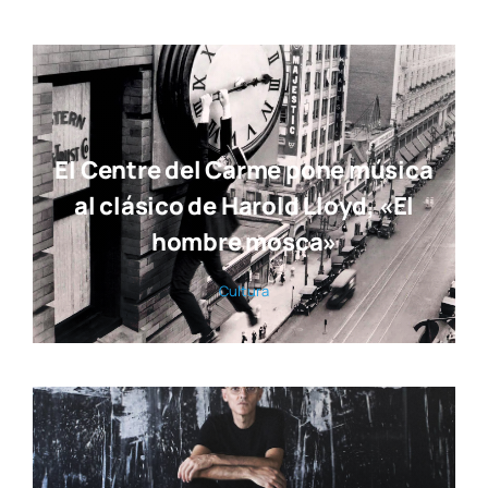
El Centre del Carme pone música
al clásico de Harold Lloyd, «El
hombre mosca»
Cul­tu­ra