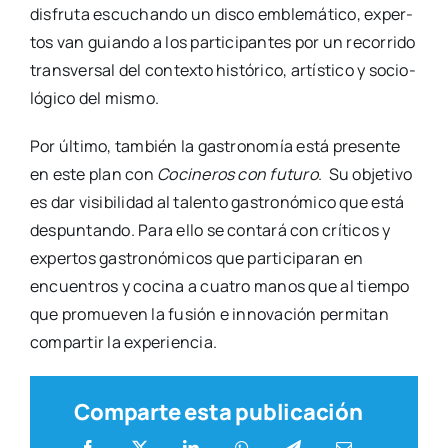
dis­fru­ta escu­chan­do un dis­co emble­má­ti­co, exper­
tos van guian­do a los par­ti­ci­pan­tes por un reco­rri­do
trans­ver­sal del con­tex­to his­tó­ri­co, artís­ti­co y socio­
ló­gi­co del mis­mo.
Por últi­mo, tam­bién la gas­tro­no­mía está pre­sen­te
en este plan con
Coci­ne­ros con futu­ro
. Su obje­ti­vo
es dar visi­bi­li­dad al talen­to gas­tro­nó­mi­co que está
des­pun­tan­do. Para ello se con­ta­rá con crí­ti­cos y
exper­tos gas­tro­nó­mi­cos que par­ti­ci­pa­ran en
encuen­tros y coci­na a cua­tro manos que al tiem­po
que pro­mue­ven la fusión e inno­va­ción per­mi­tan
com­par­tir la expe­rien­cia.
Comparte esta publicación