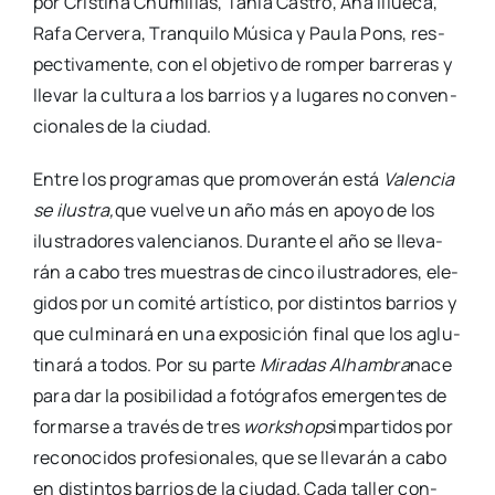
por Cris­ti­na Chu­mi­llas, Tania Cas­tro, Ana Illue­ca,
Rafa Cer­ve­ra, Tran­qui­lo Músi­ca y Pau­la Pons, res­
pec­ti­va­men­te, con el obje­ti­vo de rom­per barre­ras y
lle­var la cul­tu­ra a los barrios y a luga­res no con­ven­
cio­na­les de la ciu­dad.
Entre los pro­gra­mas que pro­mo­ve­rán está
Valen­cia
se ilus­tra,
que vuel­ve un año más en apo­yo de los
ilus­tra­do­res valen­cia­nos. Duran­te el año se lle­va­
rán a cabo tres mues­tras de cin­co ilus­tra­do­res, ele­
gi­dos por un comi­té artís­ti­co, por dis­tin­tos barrios y
que cul­mi­na­rá en una expo­si­ción final que los aglu­
ti­na­rá a todos. Por su par­te
Mira­das Alham­bra
nace
para dar la posi­bi­li­dad a fotó­gra­fos emer­gen­tes de
for­mar­se a tra­vés de tres
workshops
impar­ti­dos por
reco­no­ci­dos pro­fe­sio­na­les, que se lle­va­rán a cabo
en dis­tin­tos barrios de la ciu­dad. Cada taller con­