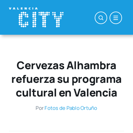
Saltar
al
contenido
Cervezas Alhambra
refuerza su programa
cultural en Valencia
Por
Fotos de Pablo Ortu­ño