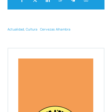
Actua­li­dad
,
Cul­tu­ra
Cer­ve­zas Alham­bra