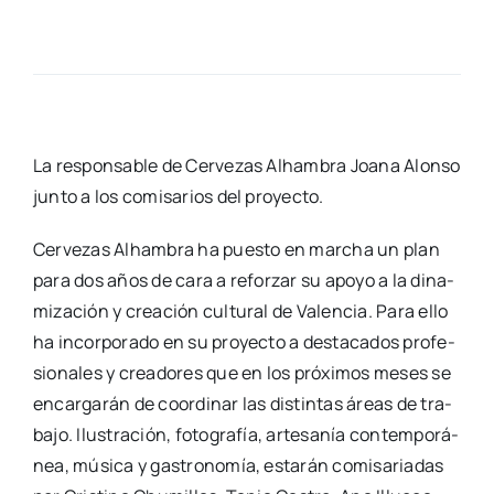
La res­pon­sa­ble de Cer­ve­zas Alham­bra Joa­na Alon­so
jun­to a los comi­sa­rios del pro­yec­to.
Cer­ve­zas Alham­bra ha pues­to en mar­cha un plan
para dos años de cara a refor­zar su apo­yo a la dina­
mi­za­ción y crea­ción cul­tu­ral de Valen­cia. Para ello
ha incor­po­ra­do en su pro­yec­to a des­ta­ca­dos pro­fe­
sio­na­les y crea­do­res que en los pró­xi­mos meses se
encar­ga­rán de coor­di­nar las dis­tin­tas áreas de tra­
ba­jo. Ilus­tra­ción, foto­gra­fía, arte­sa­nía con­tem­po­rá­
nea, músi­ca y gas­tro­no­mía, esta­rán comi­sa­ria­das