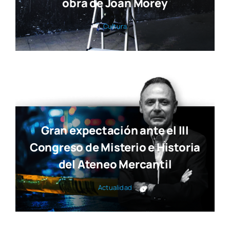
El pul­so de la ciu­dad en nues­tra revis­ta
© 2017 — 2026
Publi­ca­cio­nes M&D
con la cola­bo­ra­ción de
Elca Con­te­ni­dos
| Todos los dere­chos reser­va­dos | Powe­
red by
inge­nia.