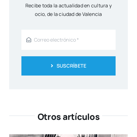
al clásico de Harold Lloyd, «El
hombre mosca»
Cul­tu­ra
El Centre del Carme exhibirá la
obra de Joan Morey
Cul­tu­ra