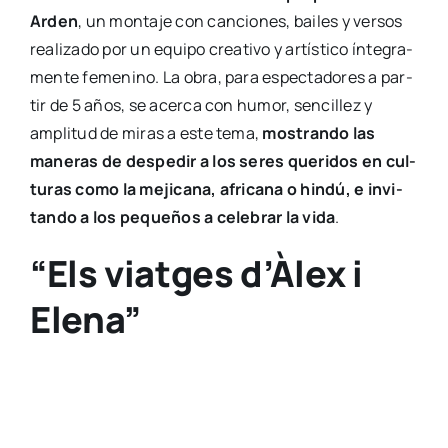
“Els viat­ges d’Â­lex i Ele­na” lle­ga a Sala
Rus­sa­fa.
La segun­da pro­pues­ta de la pro­gra­ma­ción fami­liar
de Sala Rus­sa­fa para el mes de octu­bre lle­ga de
manos de la
for­ma­ción valen­cia­na Tea­tro del
Con­tra­he­cho
y se diri­ge al públi­co ado­les­cen­te,
con una
dra­ma­tur­gia don­de se alter­nan los via­jes
en el tiem­po para esta­ble­cer una cone­xión entre
el tea­tro clá­si­co y el mun­do actual
, hacien­do que
redes socia­les, miri­ña­ques, rimas y tec­no­lo­gía con­
vi­van en esce­na.
Els viat­ges d’Àlex i Ele­na
(
24 y 25 de octu­bre
)
cuen­ta los peri­plos reales y vir­tua­les al siglo XVII de
dos com­pa­ñe­ros de piso.
Ver­sos de Sha­kes­pea­re,