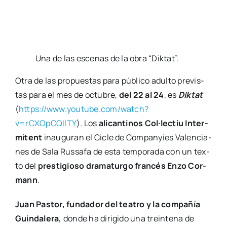
tas para el mes de octu­bre,
del 22 al 24
, es
Dik­tat
(
https://www.youtube.com/watch?
v=rCXOpCQIlTY
). Los
ali­can­ti­nos Col·lectiu Inter­
mi­tent
inau­gu­ran el Cicle de Com­pan­yies Valen­cia­
nes de Sala Rus­sa­fa de esta tem­po­ra­da con un tex­
to del
pres­ti­gio­so dra­ma­tur­go fran­cés Enzo Cor­
mann
.
Juan Pas­tor, fun­da­dor del tea­tro y la com­pa­ñía
Guin­da­le­ra,
don­de ha diri­gi­do una trein­te­na de
mon­ta­jes,
se pone a los man­dos de este mon­ta­je
pro­ta­go­ni­za­do por Toni Misó y Mor­gan Blas­co,
dos nom­bres con­so­li­da­dos de la inter­pre­ta­ción
valen­cia­na. Repre­sen­tan a
dos her­ma­nas­tros que
se reen­cuen­tran en extra­ñas cir­cuns­tan­cias:
des­pués de des­apa­re­cer duran­te 25 años al huir