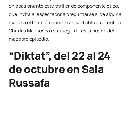
en apa­sio­nan­te este thri­ller de com­po­nen­te éti­co,
que invi­ta al espec­ta­dor a pre­gun­tar­se si de algu­na
mane­ra él tam­bién cono­ce a ese dia­blo que ten­tó a
Char­les Man­son y a sus segui­do­res la noche del
maca­bro epi­so­dio.
“Diktat”, del 22 al 24
de octubre en Sala
Russafa
Una de las esce­nas de la obra “Dik­tat”.
Otra de las pro­pues­tas para públi­co adul­to pre­vis­