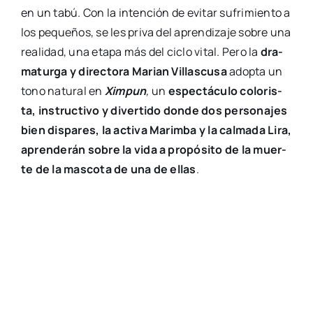
bien dis­pa­res, la acti­va Marim­ba y la cal­ma­da Lira,
apren­de­rán sobre la vida a pro­pó­si­to de la muer­
te de la mas­co­ta de una de ellas
.
El car­
tel de
la obra
“Chim­
pún”.
Del
10 al 17 de octu­bre
Sala Rus­sa­fa aco­ge el
estreno abso­lu­to de esta nue­va pro­pues­ta de
Arden
, un mon­ta­je con can­cio­nes, bai­les y ver­sos
rea­li­za­do por un equi­po crea­ti­vo y artís­ti­co ínte­gra­
men­te feme­nino. La obra, para espec­ta­do­res a par­
tir de 5 años, se acer­ca con humor, sen­ci­llez y