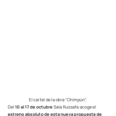
ampli­tud de miras a este tema,
mos­tran­do las
mane­ras de des­pe­dir a los seres que­ri­dos en cul­
tu­ras como la meji­ca­na, afri­ca­na o hin­dú, e invi­
tan­do a los peque­ños a cele­brar la vida
.
“Els viatges d’Àlex i
Elena”