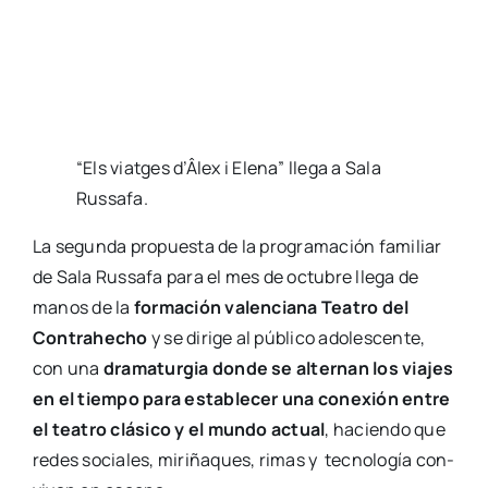
Moliè­re, Gol­do­ni, Tir­so de Moli­na y Lope de Vega
se inte­gran en un tex­to con­tem­po­rá­neo, que
sal­ta de una épo­ca a otra com­bi­nan­do la pro­yec­
ción de imá­ge­nes, vídeo y som­bras chi­nas
para
repro­du­cir las aven­tu­ras de esta alo­ca­da pare­ja de
ami­gos inter­pre­ta­da por Pilu Fon­tán y Alber­to
Baño.
Comparte esta publicación
Actua­li­dad
,
Cul­tu­ra
,
Cul­tu­ra en el siglo XXI
,
Tea­tro