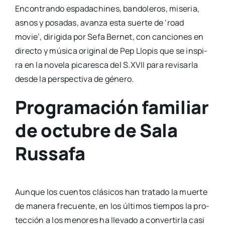
Programación familiar
de octubre de Sala
Russafa
Aun­que los cuen­tos clá­si­cos han tra­ta­do la muer­te
de mane­ra fre­cuen­te, en los últi­mos tiem­pos la pro­
tec­ción a los meno­res ha lle­va­do a con­ver­tir­la casi
en un tabú. Con la inten­ción de evi­tar sufri­mien­to a
los peque­ños, se les pri­va del apren­di­za­je sobre una
reali­dad, una eta­pa más del ciclo vital. Pero la
dra­
ma­tur­ga y direc­to­ra Marian Villas­cu­sa
adop­ta un
tono natu­ral en
Xim­pun
,
un
espec­tácu­lo colo­ris­
ta, ins­truc­ti­vo y diver­ti­do don­de dos per­so­na­jes