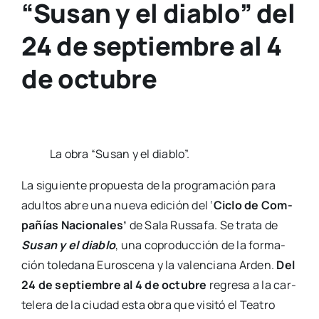
“Susan y el diablo” del
24 de septiembre al 4
de octubre
La obra “Susan y el dia­blo”.
La siguien­te pro­pues­ta de la pro­gra­ma­ción para
adul­tos abre una nue­va edi­ción del ‘
Ciclo de Com­
pa­ñías Nacio­na­les’
de Sala Rus­sa­fa. Se tra­ta de
Susan y el dia­blo
, una copro­duc­ción de la for­ma­
ción tole­da­na Euros­ce­na y la valen­cia­na Arden.
Del
24 de sep­tiem­bre al 4 de octu­bre
regre­sa a la car­
te­le­ra de la ciu­dad esta obra que visi­tó el Tea­tro