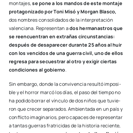
con los ven­ci­dos de una gue­rra civil, uno de ellos
regre­sa para secues­trar al otro y exi­gir cier­tas
con­di­cio­nes al gobierno
.
Sin embar­go, don­de la con­vi­ven­cia resul­tó impo­si­
ble y el horror mar­có los días, el paso del tiem­po no
ha podi­do borrar el víncu­lo de dos niños que tuvie­
ron que cre­cer sepa­ra­dos. Ambien­ta­da en un país y
con­flic­to ima­gi­na­rios, pero capa­ces de repre­sen­tar
a tan­tas gue­rras fra­tri­ci­das de la his­to­ria recien­te,
la obra supo­ne una
emo­cio­nan­te y bella refle­xión
sobre la civi­li­za­ción, que tan­to nos une como nos
dis­tan­cia
.
“La Pícara de Sevilla”,
del 30 de octubre al 1