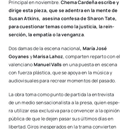
Prin­ci­pal en noviem­bre.
Che­ma Car­de­ña escri­be y
diri­ge esta pie­za,
que se aden­tra en la men­te de
Susan Atkins, ase­si­na con­fe­sa de Sha­ron Tate,
para cues­tio­nar temas como la jus­ti­cia, la rein­
ser­ción, la empa­tía o la ven­gan­za
.
Dos damas de la esce­na nacio­nal
, María José
Goya­nes
y
Mari­sa Lahoz
, com­par­ten repar­to con el
valen­ciano
Manuel Valls
en una pues­ta en esce­na
con fuer­za plás­ti­ca, que se apo­ya en la músi­ca y
audio­vi­sua­les para recrear momen­tos del pasa­do.
La obra toma como pun­to de par­ti­da la entre­vis­ta
de un medio sen­sa­cio­na­lis­ta a la pre­sa, quien espe­
ra uti­li­zar esa exclu­si­va para con­ven­cer a la opi­nión
públi­ca de que le dejen pasar sus últi­mos días en
liber­tad. Giros ines­pe­ra­dos en la tra­ma con­vier­ten