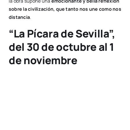
de noviembre
La pro­ta­go­nis­ta de “La Píca­ra de Sevi­lla”.
La pro­gra­ma­ción para adul­tos de octu­bre se com­
ple­ta con
La Píca­ra de Sevi­lla
,
una pie­za cuyo
estreno abso­lu­to
en la Sala Rus­sa­fa, pre­vis­to para