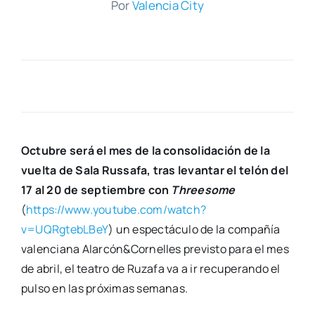
Por
Valen­cia City
Octu­bre será el mes de la con­so­li­da­ción de la
vuel­ta de Sala Rus­sa­fa, tras levan­tar el telón del
17 al 20 de sep­tiem­bre con
Three­so­me
(
https://www.youtube.com/watch?
v=UQRgtebLBeY
) un espec­tácu­lo de la com­pa­ñía
valen­cia­na Alarcón&Cornelles pre­vis­to para el mes
de abril, el tea­tro de Ruza­fa va a ir recu­pe­ran­do el
pul­so en las pró­xi­mas sema­nas.