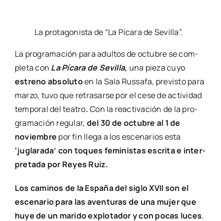
mar­zo, tuvo que retra­sar­se por el cese de acti­vi­dad
tem­po­ral del tea­tro
.
Con la reac­ti­va­ción de la pro­
gra­ma­ción regu­lar,
del 30 de octu­bre al 1 de
noviem­bre
por fin lle­ga a los esce­na­rios esta
‘jugla­ra­da’ con toques femi­nis­tas escri­ta e inter­
pre­ta­da por Reyes Ruiz.
Los cami­nos de la Espa­ña del siglo XVII son el
esce­na­rio para las aven­tu­ras de una mujer que
huye de un mari­do explo­ta­dor y con pocas luces
.
Encon­tran­do espa­da­chi­nes, ban­do­le­ros, mise­ria,
asnos y posa­das, avan­za esta suer­te de ‘road
movie’, diri­gi­da por Sefa Ber­net, con can­cio­nes en
direc­to y músi­ca ori­gi­nal de Pep Llo­pis que se ins­pi­
ra en la nove­la pica­res­ca del S.XVII para revi­sar­la
des­de la pers­pec­ti­va de géne­ro.