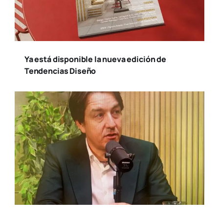
Suscríbete a nuestro
boletín
Reci­be toda la actua­li­dad en cul­tu­ra y
ocio, de la ciu­dad de Valen­cia