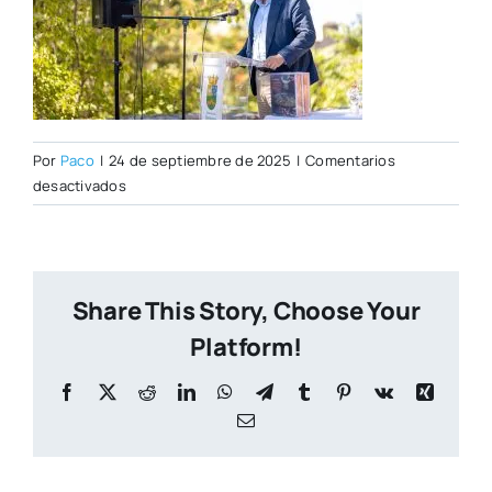
Por
Paco
|
24 de septiembre de 2025
|
Comentarios
en
desactivados
_DSC0208
Share This Story, Choose Your
Platform!
Facebook
X
Reddit
LinkedIn
WhatsApp
Telegram
Tumblr
Pinterest
Vk
Xing
Correo
electrónico