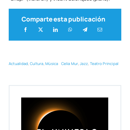
Comparte esta publicación
Actua­li­dad
,
Cul­tu­ra
,
Músi­ca
Celia Mur
,
Jazz
,
Tea­tro Prin­ci­pal