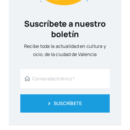
Suscríbete a nuestro
boletín
Reci­be toda la actua­li­dad en cul­tu­ra y
ocio, de la ciu­dad de Valen­cia
SUSCRÍBETE