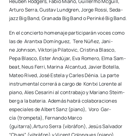
Reuben Rod­gers, Fabio Miano, Gui­ller­mo Mcguill,
Artu­ro Serra, Gus­tav Lund­gren, Jor­ge Ros­si, Seda­
jazz Big Band, Gra­na­da Big Band o Perin­ké Big Band.
En el con­cier­to home­na­je par­ti­ci­pa­rán voces como
las de Arantxa Domín­guez, Tere Núñez, Jani­
ne John­son, Vik­to­ri­ja Pila­to­vic, Cris­ti­na Blas­co,
Pepa Blas­co, Ester Andú­jar, Eva Rome­ro, Elma Sam­
beat, Neus Ferri, Mari­na Alcan­tud, Javier Bote­lla,
Mateo Rived, José Este­la y Car­les Dénia. La par­te
ins­tru­men­tal corre­rá a car­go de Kontxi Loren­te al
piano, Ales Cesa­ri­ni al con­tra­ba­jo y Mariano Steim­
berg a la bate­ria. Ade­más habrá cola­bo­ra­cio­nes
espe­cia­les de Albert Sanz (piano), Voro Gar­
cía (trom­pe­ta), Fer­nan­do Mar­co
(guitarra),Arturo Serra (vibrà­fon), Jesús Sal­va­dor
“Cha­pi” (vibrà­fon) y Vicent Colon­ques (piano).