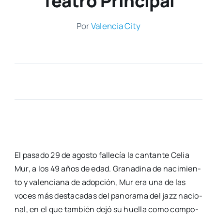
Teatro Principal
Por
Valen­cia City
El pasa­do 29 de agos­to falle­cía la can­tan­te Celia
Mur, a los 49 años de edad. Gra­na­di­na de naci­mien­
to y valen­cia­na de adop­ción, Mur era una de las
voces más des­ta­ca­das del pano­ra­ma del jazz nacio­
nal, en el que tam­bién dejó su hue­lla como com­po­