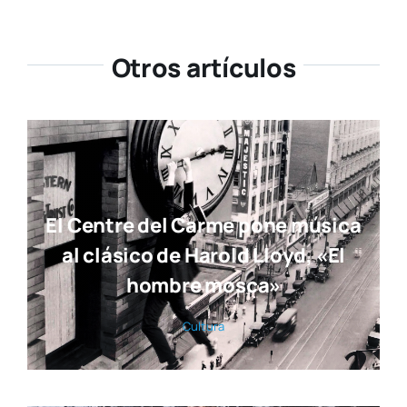
Otros artículos
El Centre del Carme pone música
al clásico de Harold Lloyd, «El
hombre mosca»
Cul­tu­ra