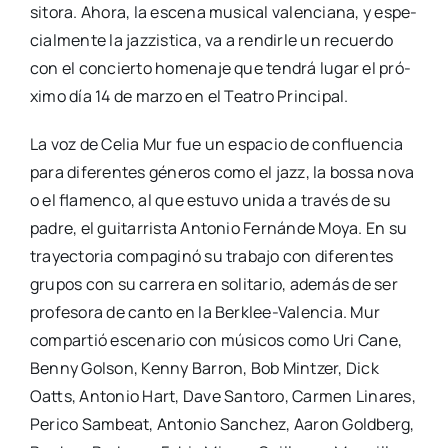
si­to­ra. Aho­ra, la esce­na musi­cal valen­cia­na, y espe­
cial­men­te la jaz­zis­ti­ca, va a ren­dir­le un recuer­do
con el con­cier­to home­na­je que ten­drá lugar el pró­
xi­mo día 14 de mar­zo en el Tea­tro Prin­ci­pal.
La voz de Celia Mur fue un espa­cio de con­fluen­cia
para dife­ren­tes géne­ros como el jazz, la bos­sa nova
o el fla­men­co, al que estu­vo uni­da a tra­vés de su
padre, el gui­ta­rris­ta Anto­nio Fer­nán­de Moya. En su
tra­yec­to­ria com­pa­gi­nó su tra­ba­jo con dife­ren­tes
gru­pos con su carre­ra en soli­ta­rio, ade­más de ser
pro­fe­so­ra de can­to en la Ber­­klee-Vale­n­­cia. Mur
com­par­tió esce­na­rio con músi­cos como Uri Cane,
Benny Gol­son, Kenny Barron, Bob Min­tzer, Dick
Oatts, Anto­nio Hart, Dave San­to­ro, Car­men Lina­res,
Peri­co Sam­beat, Anto­nio San­chez, Aaron Gold­berg,