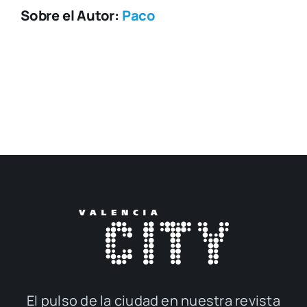
Sobre el Autor:
Paco
El pul­so de la ciu­dad en nues­tra revis­ta