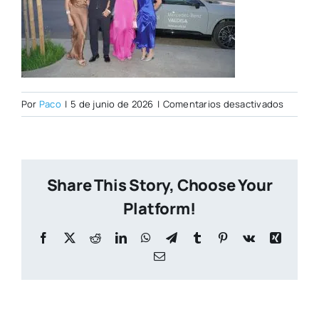
en
Por
Paco
|
5 de junio de 2026
|
Comentarios desactivados
DSC002
Share This Story, Choose Your
Platform!
Facebook
X
Reddit
LinkedIn
WhatsApp
Telegram
Tumblr
Pinterest
Vk
Xing
Correo
electrónico