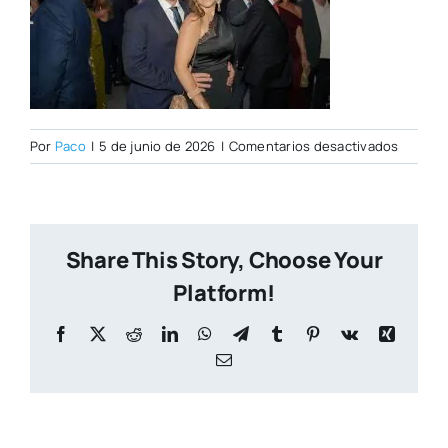
en
Por
Paco
|
5 de junio de 2026
|
Comentarios desactivados
DSC003
Share This Story, Choose Your
Platform!
Facebook
X
Reddit
LinkedIn
WhatsApp
Telegram
Tumblr
Pinterest
Vk
Xing
Correo
electrónico