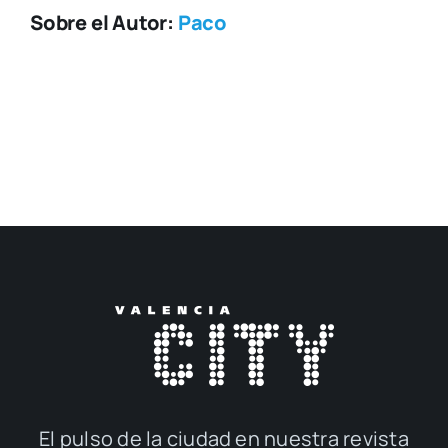
Sobre el Autor:
Paco
El pul­so de la ciu­dad en nues­tra revis­ta