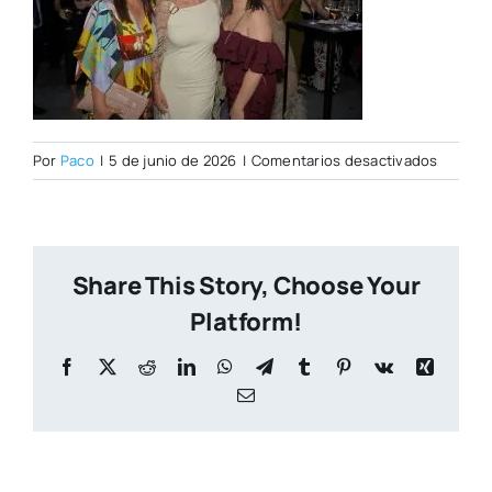
en
Por
Paco
|
5 de junio de 2026
|
Comentarios desactivados
DSC003
Share This Story, Choose Your
Platform!
Facebook
X
Reddit
LinkedIn
WhatsApp
Telegram
Tumblr
Pinterest
Vk
Xing
Correo
electrónico