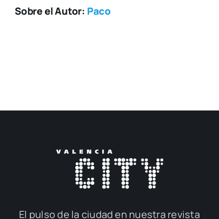
Sobre el Autor:
Paco
El pul­so de la ciu­dad en nues­tra revis­ta