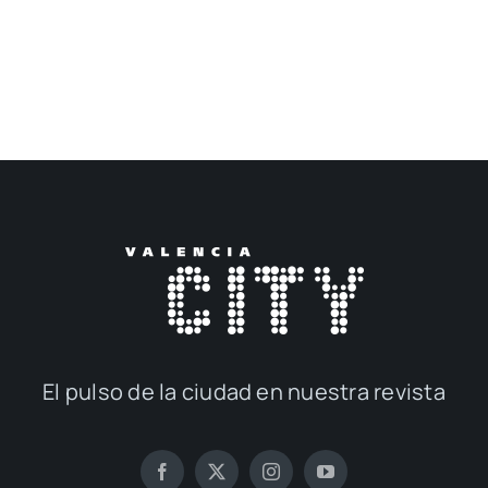
El pul­so de la ciu­dad en nues­tra revis­ta