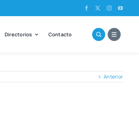
Direc­to­rios
Con­tac­to
Anterior