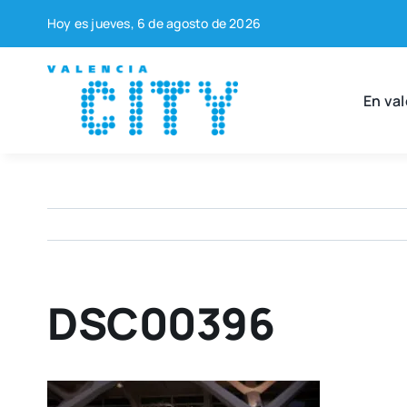
Saltar
Hoy es jue­ves, 6 de agos­to de 2026
al
contenido
En val
DSC00396