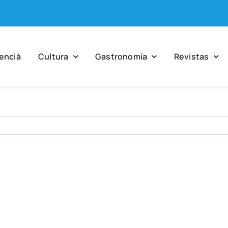
en­cià
Cul­tu­ra
Gas­tro­no­mía
Revis­tas