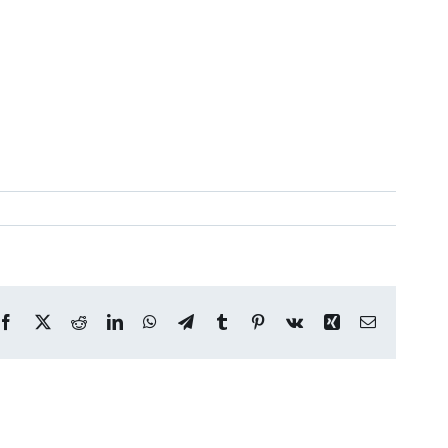
Facebook
X
Reddit
LinkedIn
WhatsApp
Telegram
Tumblr
Pinterest
Vk
Xing
Correo
electrónico