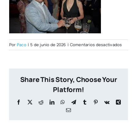
en
Por
Paco
|
5 de junio de 2026
|
Comentarios desactivados
DSC004
Share This Story, Choose Your
Platform!
Facebook
X
Reddit
LinkedIn
WhatsApp
Telegram
Tumblr
Pinterest
Vk
Xing
Correo
electrónico