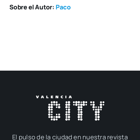
Sobre el Autor:
Paco
El pul­so de la ciu­dad en nues­tra revis­ta