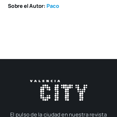
Sobre el Autor:
Paco
El pul­so de la ciu­dad en nues­tra revis­ta