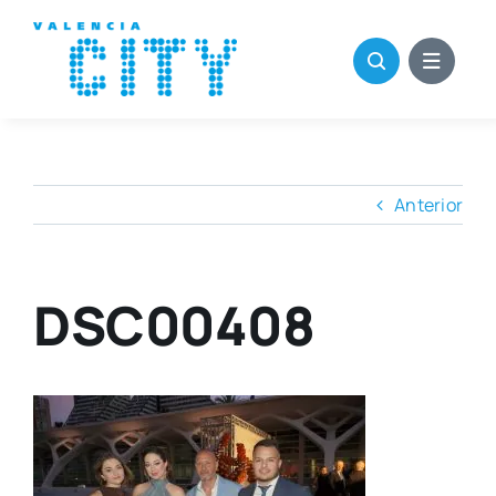
Saltar
al
contenido
Anterior
DSC00408