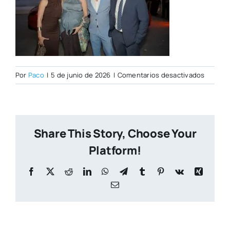
en
Por
Paco
|
5 de junio de 2026
|
Comentarios desactivados
DSC00
Share This Story, Choose Your
Platform!
Facebook
X
Reddit
LinkedIn
WhatsApp
Telegram
Tumblr
Pinterest
Vk
Xing
Correo
electrónico