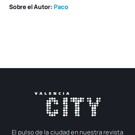
Sobre el Autor:
Paco
El pul­so de la ciu­dad en nues­tra revis­ta