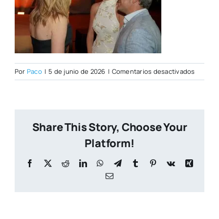
en
Por
Paco
|
5 de junio de 2026
|
Comentarios desactivados
DSC009
Share This Story, Choose Your
Platform!
Facebook
X
Reddit
LinkedIn
WhatsApp
Telegram
Tumblr
Pinterest
Vk
Xing
Correo
electrónico