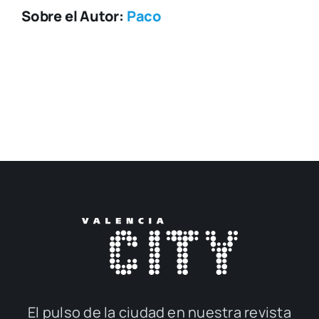
Sobre el Autor:
Paco
El pul­so de la ciu­dad en nues­tra revis­ta