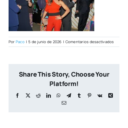
en
Por
Paco
|
5 de junio de 2026
|
Comentarios desactivados
DSC00
Share This Story, Choose Your
Platform!
Facebook
X
Reddit
LinkedIn
WhatsApp
Telegram
Tumblr
Pinterest
Vk
Xing
Correo
electrónico