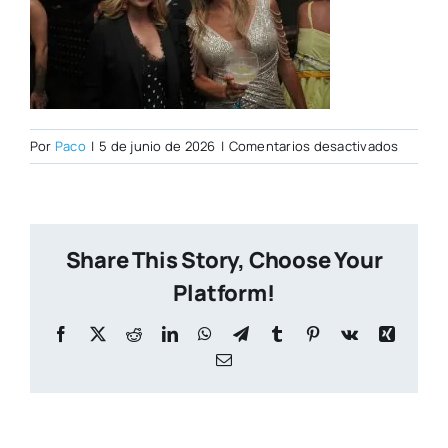
en
Por
Paco
|
5 de junio de 2026
|
Comentarios desactivados
DSC009
Share This Story, Choose Your
Platform!
Facebook
X
Reddit
LinkedIn
WhatsApp
Telegram
Tumblr
Pinterest
Vk
Xing
Correo
electrónico