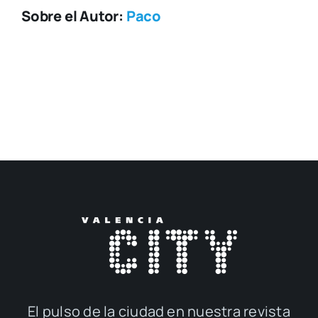
Sobre el Autor:
Paco
El pul­so de la ciu­dad en nues­tra revis­ta