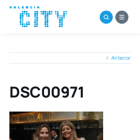
Saltar
al
contenido
Anterior
DSC00971