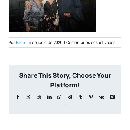
en
Por
Paco
|
5 de junio de 2026
|
Comentarios desactivados
DSC009
Share This Story, Choose Your
Platform!
Facebook
X
Reddit
LinkedIn
WhatsApp
Telegram
Tumblr
Pinterest
Vk
Xing
Correo
electrónico