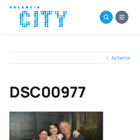
Saltar
al
contenido
Anterior
DSC00977