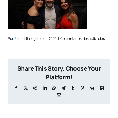
en
Por
Paco
|
5 de junio de 2026
|
Comentarios desactivados
DSC009
Share This Story, Choose Your
Platform!
Facebook
X
Reddit
LinkedIn
WhatsApp
Telegram
Tumblr
Pinterest
Vk
Xing
Correo
electrónico