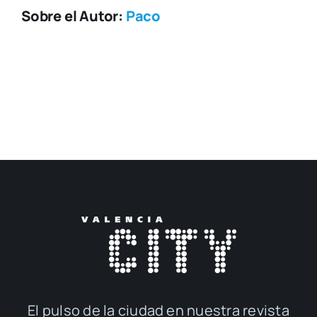
Sobre el Autor:
Paco
El pul­so de la ciu­dad en nues­tra revis­ta