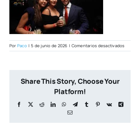
en
Por
Paco
|
5 de junio de 2026
|
Comentarios desactivados
DSC00
Share This Story, Choose Your
Platform!
Facebook
X
Reddit
LinkedIn
WhatsApp
Telegram
Tumblr
Pinterest
Vk
Xing
Correo
electrónico