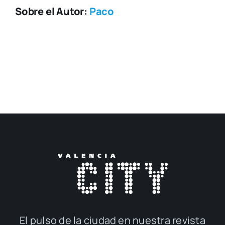
Sobre el Autor:
Paco
El pul­so de la ciu­dad en nues­tra revis­ta