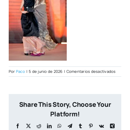
en
Por
Paco
|
5 de junio de 2026
|
Comentarios desactivados
Foto10
Share This Story, Choose Your
Platform!
Facebook
X
Reddit
LinkedIn
WhatsApp
Telegram
Tumblr
Pinterest
Vk
Xing