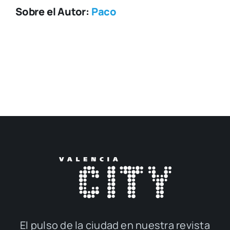
Sobre el Autor:
Paco
El pul­so de la ciu­dad en nues­tra revis­ta