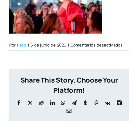
en
Por
Paco
|
5 de junio de 2026
|
Comentarios desactivados
Foto110
Share This Story, Choose Your
Platform!
Facebook
X
Reddit
LinkedIn
WhatsApp
Telegram
Tumblr
Pinterest
Vk
Xing
Correo
electrónico