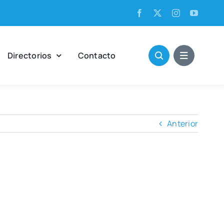
Direc­to­rios
Con­tac­to
Anterior