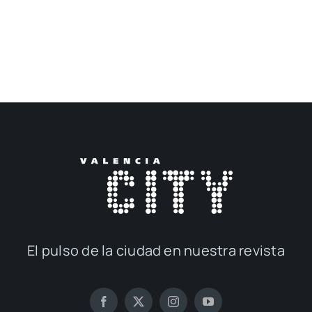
El pul­so de la ciu­dad en nues­tra revis­ta