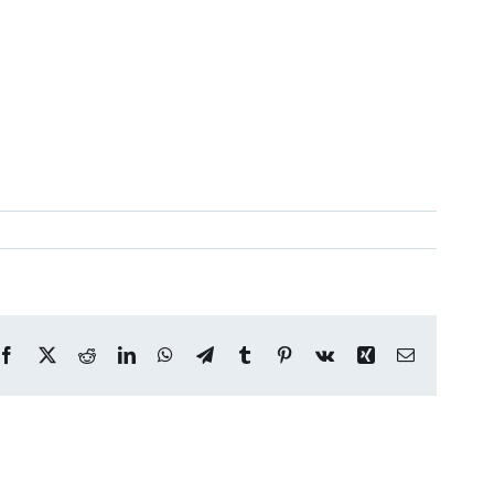
Facebook
X
Reddit
LinkedIn
WhatsApp
Telegram
Tumblr
Pinterest
Vk
Xing
Correo
electrónico