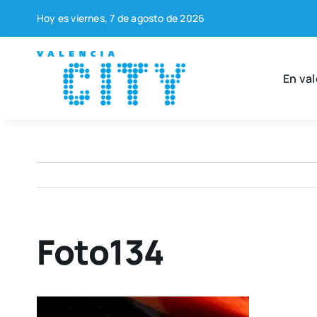
Saltar
Hoy es vier­nes, 7 de agos­to de 2026
al
contenido
En val
Foto134