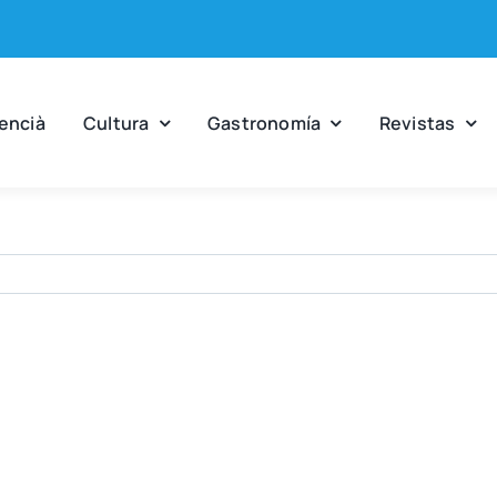
en­cià
Cul­tu­ra
Gas­tro­no­mía
Revis­tas