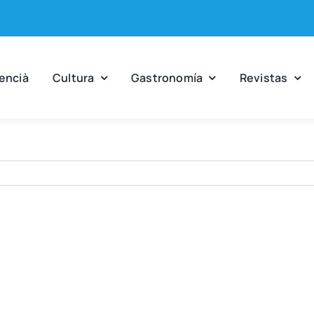
en­cià
Cul­tu­ra
Gas­tro­no­mía
Revis­tas