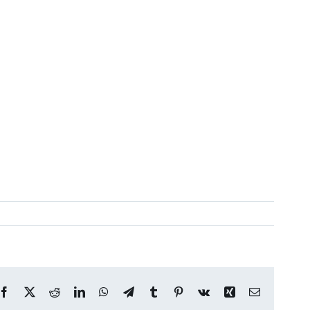
Facebook
X
Reddit
LinkedIn
WhatsApp
Telegram
Tumblr
Pinterest
Vk
Xing
Correo
electrónico