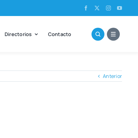
Direc­to­rios
Con­tac­to
Anterior