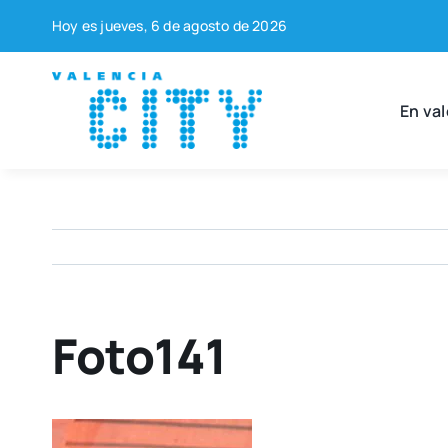
Saltar
Hoy es jue­ves, 6 de agos­to de 2026
al
contenido
En val
Foto141