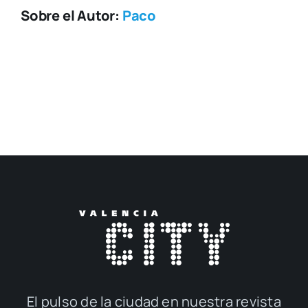
Sobre el Autor:
Paco
El pul­so de la ciu­dad en nues­tra revis­ta