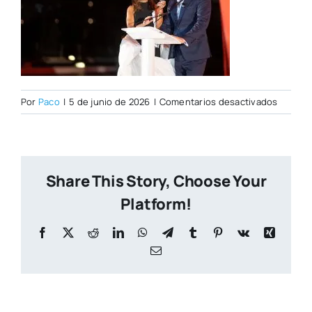
en
Por
Paco
|
5 de junio de 2026
|
Comentarios desactivados
Foto187
Share This Story, Choose Your
Platform!
Facebook
X
Reddit
LinkedIn
WhatsApp
Telegram
Tumblr
Pinterest
Vk
Xing
Correo
electrónico