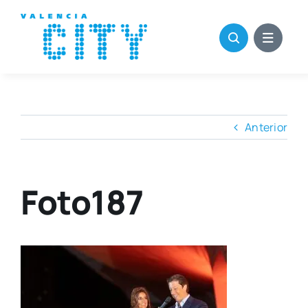
Saltar
al
contenido
Anterior
Foto187